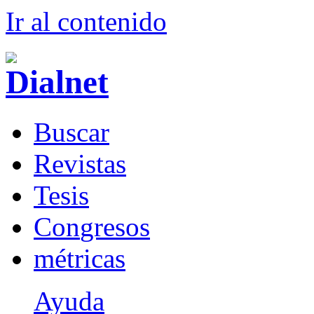
Ir al conteni
d
o
B
uscar
R
evistas
T
esis
Co
n
gresos
m
étricas
Ayuda