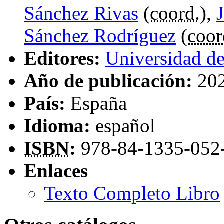
Sánchez Rivas
(
coord.
),
Sánchez Rodríguez
(
coor
Editores:
Universidad 
Año de publicación:
20
País:
España
Idioma:
español
ISBN
:
978-84-1335-052
Enlaces
Texto Completo Libro