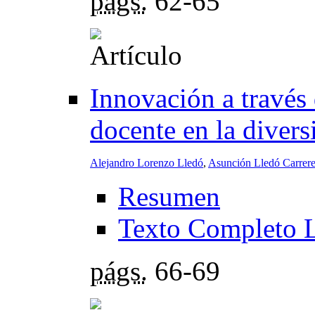
págs.
62-65
Innovación a través 
docente en la divers
Alejandro Lorenzo Lledó
,
Asunción Lledó Carrer
Resumen
Texto Completo 
págs.
66-69