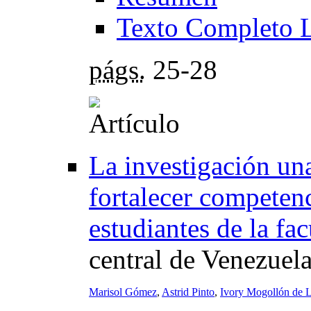
Texto Completo 
págs.
25-28
La investigación una
fortalecer competenc
estudiantes de la fa
central de Venezuel
Marisol Gómez
,
Astrid Pinto
,
Ivory Mogollón de 