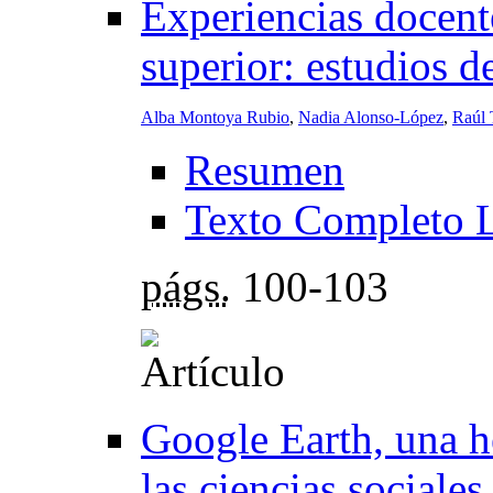
Experiencias docent
superior: estudios 
Alba Montoya Rubio
,
Nadia Alonso-López
,
Raúl 
Resumen
Texto Completo 
págs.
100-103
Google Earth, una he
las ciencias sociale