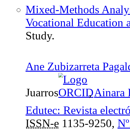
Mixed-Methods Analys
Vocational Education 
Study.
Ane Zubizarreta Pagal
Juarros
,
Ainara 
Edutec: Revista electr
ISSN-e
1135-9250,
Nº