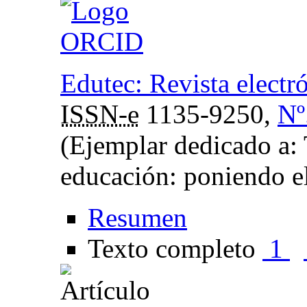
Edutec: Revista electr
ISSN-e
1135-9250,
Nº
(Ejemplar dedicado a: 
educación: poniendo el
Resumen
Texto completo
1