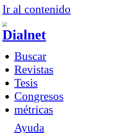
Ir al conteni
d
o
B
uscar
R
evistas
T
esis
Co
n
gresos
m
étricas
Ayuda