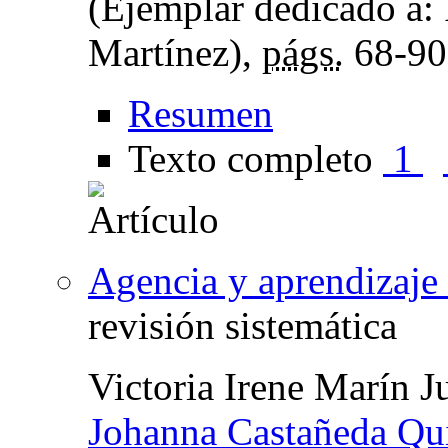
(Ejemplar dedicado a:
Martínez),
págs.
68-90
Resumen
Texto completo
1
Agencia y aprendizaje
revisión sistemática
Victoria Irene Marín J
Johanna Castañeda Qu