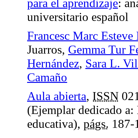
para el aprendizaje
:
an
universitario español
Francesc Marc Esteve
Juarros,
Gemma Tur Fe
Hernández
,
Sara L. Vi
Camaño
Aula abierta
,
ISSN
021
(Ejemplar dedicado a:
educativa),
págs.
187-