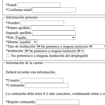
*
Email
*
Confirmar email
Información personal
*
Nombre
*
Primer apellido
Segundo apellido
*
País
*
Idioma
*
Tipo de institución
*
Institución
No pertenezco a ninguna institución del desplegable
Información de la cuenta
Deberá recordar esta información.
*
Usuario
*
Contraseña
La contraseña debe tener 8 ó más caracteres, combinando letras y 
*
Repetir contraseña