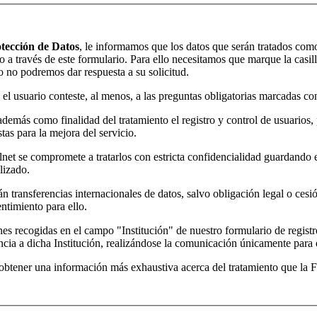
tección de Datos
, le informamos que los datos que serán tratados co
io a través de este formulario. Para ello necesitamos que marque la casill
o no podremos dar respuesta a su solicitud.
ue el usuario conteste, al menos, a las preguntas obligatorias marcadas c
además como finalidad del tratamiento el registro y control de usuarios, 
tas para la mejora del servicio.
lnet se compromete a tratarlos con estricta confidencialidad guardando el
lizado.
án transferencias internacionales de datos, salvo obligación legal o ces
entimiento para ello.
nes recogidas en el campo "Institución" de nuestro formulario de registr
encia a dicha Institución, realizándose la comunicación únicamente para e
obtener una información más exhaustiva acerca del tratamiento que la F