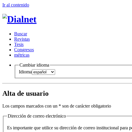
Ir al conteni
d
o
B
uscar
R
evistas
T
esis
Co
n
gresos
m
étricas
Cambiar idioma
Idioma
Alta de usuario
Los campos marcados con un
*
son de carácter obligatorio
Dirección de correo electrónico
Es importante que utilice su dirección de correo institucional para p