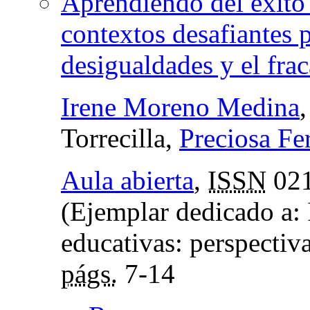
Aprendiendo del éxito 
contextos desafiantes p
desigualdades y el frac
Irene Moreno Medina
Torrecilla,
Preciosa Fe
Aula abierta
,
ISSN
021
(Ejemplar dedicado a: 
educativas: perspectiva
págs.
7-14