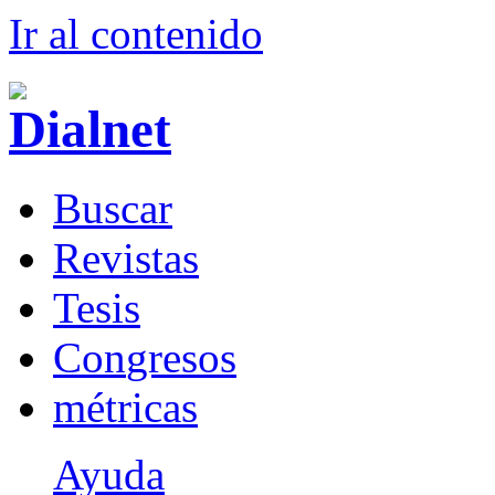
Ir al conteni
d
o
B
uscar
R
evistas
T
esis
Co
n
gresos
m
étricas
Ayuda