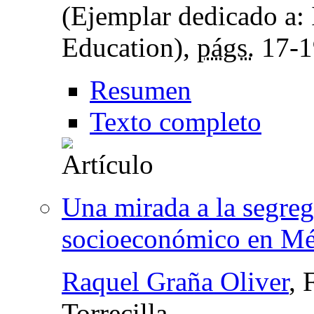
(Ejemplar dedicado a: 
Education),
págs.
17-1
Resumen
Texto completo
Una mirada a la segreg
socioeconómico en Méx
Raquel Graña Oliver
, 
Torrecilla