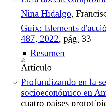
Nina Hidalgo
, Francis
Guix: Elements d'acci
487, 2022
,
pág.
33
Resumen
Profundizando en la se
socioeconómico en Am
cuatro países prototípi