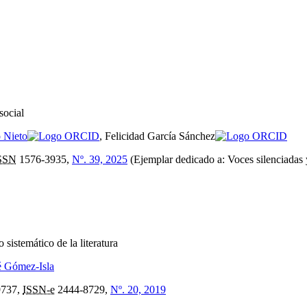
social
 Nieto
, Felicidad García Sánchez
SSN
1576-3935,
Nº. 39, 2025
(Ejemplar dedicado a: Voces silenciadas 
 sistemático de la literatura
é Gómez-Isla
9737,
ISSN-e
2444-8729,
Nº. 20, 2019