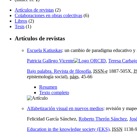
Artículos de revistas
(2)
Colaboraciones en obras colectivas
(6)
Libros
(2)
Tesis
(1)
Artículos de revistas
Escuela Katiuskas
:
un cambio de paradigma educativo y 
Patricia Gallego Vicente
,
Teresa Carbajo
Bajo palabra. Revista de filosofía
,
ISSN-e
1887-505X,
I
epistemología social),
págs.
45-66
Resumen
Texto completo
Alfabetización visual en nuevos medios
:
revisión y mapeo
Felicidad García Sánchez,
Roberto Therón Sánchez
,
Jos
Education in the knowledge society (EKS)
,
ISSN
1138-