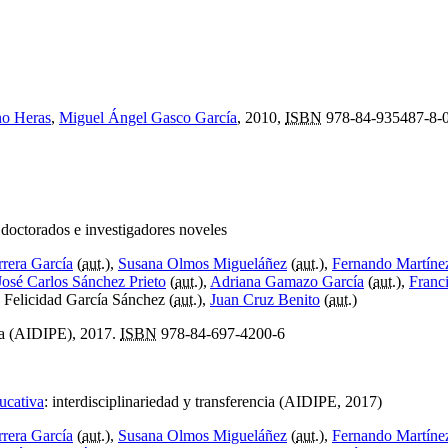
o Heras
,
Miguel Ángel Gasco García
, 2010,
ISBN
978-84-935487-8-
 doctorados e investigadores noveles
rera García
(
aut.
),
Susana Olmos Migueláñez
(
aut.
),
Fernando Martíne
José Carlos Sánchez Prieto
(
aut.
),
Adriana Gamazo García
(
aut.
),
Franc
, Felicidad García Sánchez (
aut.
),
Juan Cruz Benito
(
aut.
)
ica (AIDIPE), 2017.
ISBN
978-84-697-4200-6
ucativa
:
interdisciplinariedad y transferencia (AIDIPE, 2017)
rera García
(
aut.
),
Susana Olmos Migueláñez
(
aut.
),
Fernando Martíne