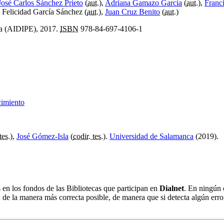
José Carlos Sánchez Prieto
(
aut.
),
Adriana Gamazo García
(
aut.
),
Franc
, Felicidad García Sánchez (
aut.
),
Juan Cruz Benito
(
aut.
)
ica (AIDIPE), 2017.
ISBN
978-84-697-4106-1
cimiento
tes.
),
José Gómez-Isla
(
codir. tes.
).
Universidad de Salamanca
(2019).
s en los fondos de las Bibliotecas que participan en
Dialnet
. En ningún 
 de la manera más correcta posible, de manera que si detecta algún erro