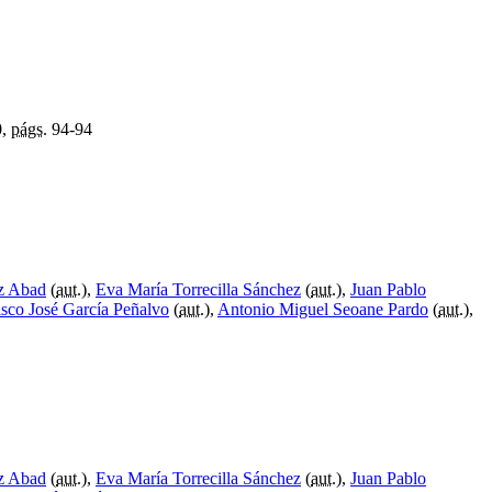
0,
págs.
94-94
z Abad
(
aut.
),
Eva María Torrecilla Sánchez
(
aut.
),
Juan Pablo
isco José García Peñalvo
(
aut.
),
Antonio Miguel Seoane Pardo
(
aut.
),
z Abad
(
aut.
),
Eva María Torrecilla Sánchez
(
aut.
),
Juan Pablo