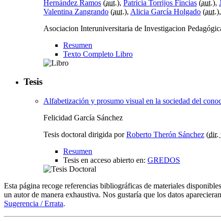
Hernández Ramos
(
aut.
),
Patricia Torrijos Fincias
(
aut.
),
Valentina Zangrando
(
aut.
),
Alicia García Holgado
(
aut.
)
Asociacion Interuniversitaria de Investigacion Pedagóg
Resumen
Texto Completo Libro
Tesis
Alfabetización y prosumo visual en la sociedad del cono
Felicidad García Sánchez
Tesis doctoral dirigida por
Roberto Therón Sánchez
(
dir. 
Resumen
Tesis en acceso abierto en:
GREDOS
Esta página recoge referencias bibliográficas de materiales disponible
un autor de manera exhaustiva. Nos gustaría que los datos aparecieran
Sugerencia / Errata
.