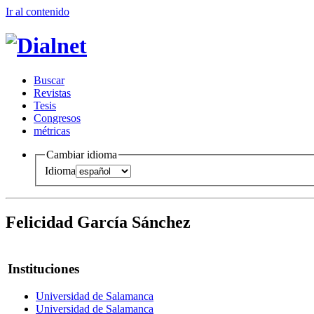
Ir al conteni
d
o
B
uscar
R
evistas
T
esis
Co
n
gresos
m
étricas
Cambiar idioma
Idioma
Felicidad García Sánchez
Instituciones
Universidad de Salamanca
Universidad de Salamanca