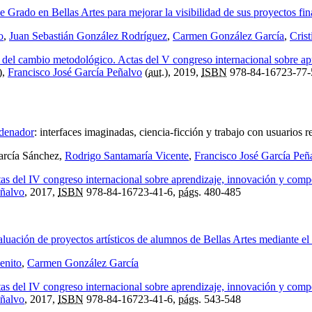
e Grado en Bellas Artes para mejorar la visibilidad de sus proyectos fin
o
,
Juan Sebastián González Rodríguez
,
Carmen González García
,
Crist
 del cambio metodológico. Actas del V congreso internacional sobre a
),
Francisco José García Peñalvo
(
aut.
), 2019,
ISBN
978-84-16723-77-
rdenador
:
interfaces imaginadas, ciencia-ficción y trabajo con usuarios r
García Sánchez,
Rodrigo Santamaría Vicente
,
Francisco José García Peñ
as del IV congreso internacional sobre aprendizaje, innovación y com
eñalvo
, 2017,
ISBN
978-84-16723-41-6,
págs.
480-485
valuación de proyectos artísticos de alumnos de Bellas Artes mediante el
enito
,
Carmen González García
as del IV congreso internacional sobre aprendizaje, innovación y com
eñalvo
, 2017,
ISBN
978-84-16723-41-6,
págs.
543-548