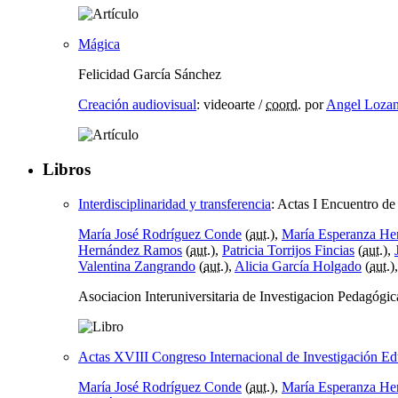
Mágica
Felicidad García Sánchez
Creación audiovisual
:
videoarte
/
coord.
por
Angel Lozan
Libros
Interdisciplinaridad y transferencia
:
Actas I Encuentro de
María José Rodríguez Conde
(
aut.
),
María Esperanza Her
Hernández Ramos
(
aut.
),
Patricia Torrijos Fincias
(
aut.
),
Valentina Zangrando
(
aut.
),
Alicia García Holgado
(
aut.
)
Asociacion Interuniversitaria de Investigacion Pedagóg
Actas XVIII Congreso Internacional de Investigación Ed
María José Rodríguez Conde
(
aut.
),
María Esperanza Her