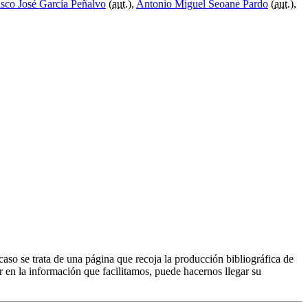
isco José García Peñalvo
(
aut.
),
Antonio Miguel Seoane Pardo
(
aut.
),
caso se trata de una página que recoja la producción bibliográfica de
r en la información que facilitamos, puede hacernos llegar su