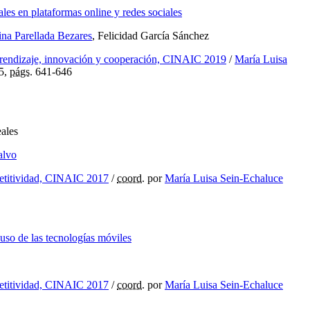
ales en plataformas online y redes sociales
ina Parellada Bezares
, Felicidad García Sánchez
prendizaje, innovación y cooperación, CINAIC 2019
/
María Luisa
5,
págs.
641-646
eales
alvo
petitividad, CINAIC 2017
/
coord.
por
María Luisa Sein-Echaluce
 uso de las tecnologías móviles
petitividad, CINAIC 2017
/
coord.
por
María Luisa Sein-Echaluce