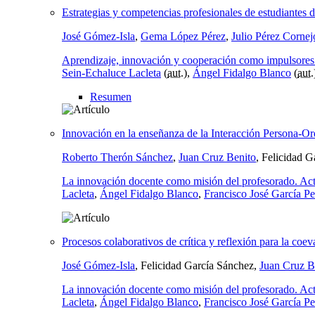
Estrategias y competencias profesionales de estudiantes d
José Gómez-Isla
,
Gema López Pérez
,
Julio Pérez Cornej
Aprendizaje, innovación y cooperación como impulsores
Sein-Echaluce Lacleta
(
aut.
),
Ángel Fidalgo Blanco
(
aut.
Resumen
Innovación en la enseñanza de la Interacción Persona-O
Roberto Therón Sánchez
,
Juan Cruz Benito
, Felicidad 
La innovación docente como misión del profesorado. Act
Lacleta
,
Ángel Fidalgo Blanco
,
Francisco José García P
Procesos colaborativos de crítica y reflexión para la coe
José Gómez-Isla
, Felicidad García Sánchez,
Juan Cruz B
La innovación docente como misión del profesorado. Act
Lacleta
,
Ángel Fidalgo Blanco
,
Francisco José García P