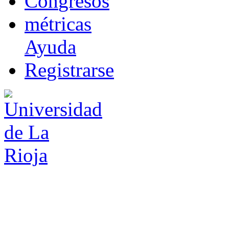
Co
n
gresos
m
étricas
Ayuda
R
e
gistrarse