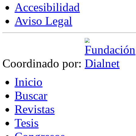
Accesibilidad
Aviso Legal
Coordinado por:
I
nicio
B
uscar
R
evistas
T
esis