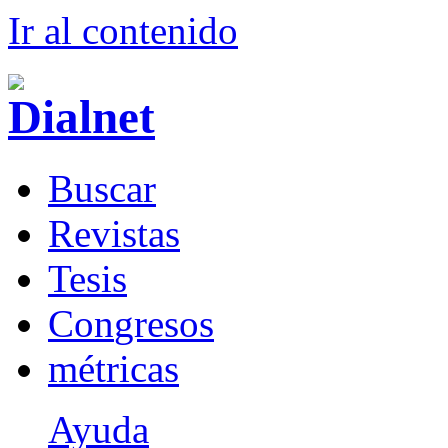
Ir al conteni
d
o
B
uscar
R
evistas
T
esis
Co
n
gresos
m
étricas
Ayuda