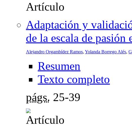
Adaptación y validació
de la escala de pasión 
Alejandro Orgambídez Ramos
,
Yolanda Borrego Alés
,
G
Resumen
Texto completo
págs.
25-39