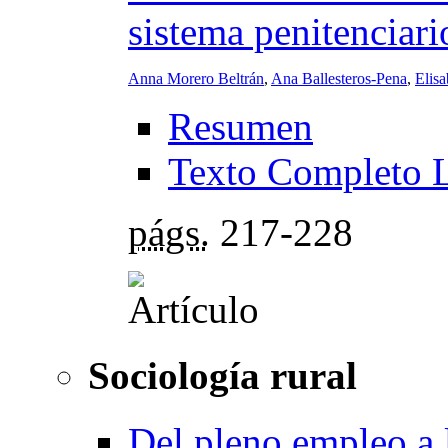
sistema penitenciari
Anna Morero Beltrán
,
Ana Ballesteros-Pena
,
Elis
Resumen
Texto Completo 
págs.
217-228
Sociología rural
Del pleno empleo a 