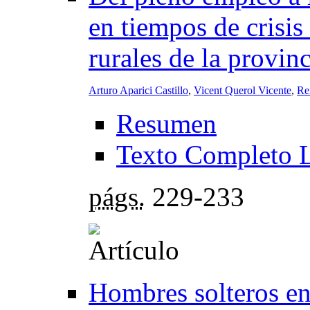
en tiempos de crisis
rurales de la provin
Arturo Aparici Castillo
,
Vicent Querol Vicente
,
Re
Resumen
Texto Completo 
págs.
229-233
Hombres solteros en 