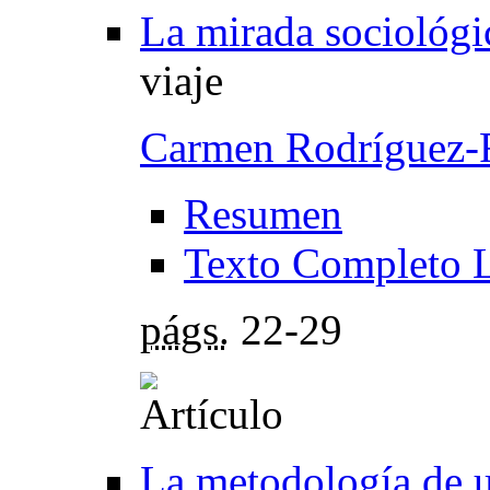
La mirada sociológic
viaje
Carmen Rodríguez-
Resumen
Texto Completo 
págs.
22-29
La metodología de u