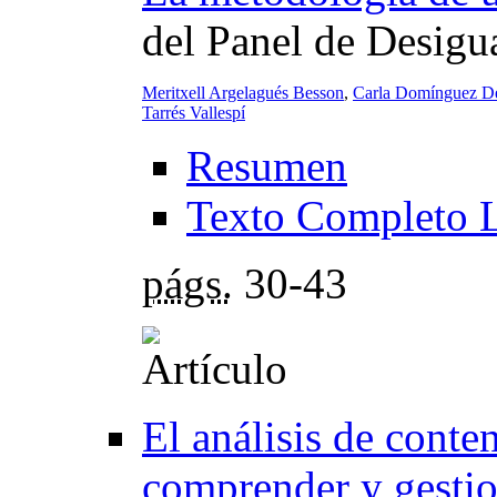
del Panel de Desigu
Meritxell Argelagués Besson
,
Carla Domínguez D
Tarrés Vallespí
Resumen
Texto Completo 
págs.
30-43
El análisis de conte
comprender y gestion