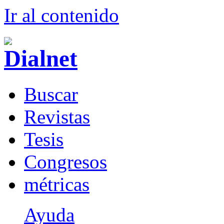
Ir al conteni
d
o
B
uscar
R
evistas
T
esis
Co
n
gresos
m
étricas
Ayuda