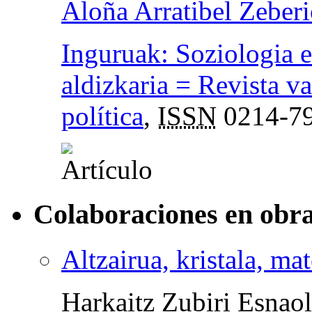
Aloña Arratibel Zeber
Inguruak: Soziologia e
aldizkaria = Revista va
política
,
ISSN
0214-7
Colaboraciones en obra
Altzairua, kristala, ma
Harkaitz Zubiri Esnao