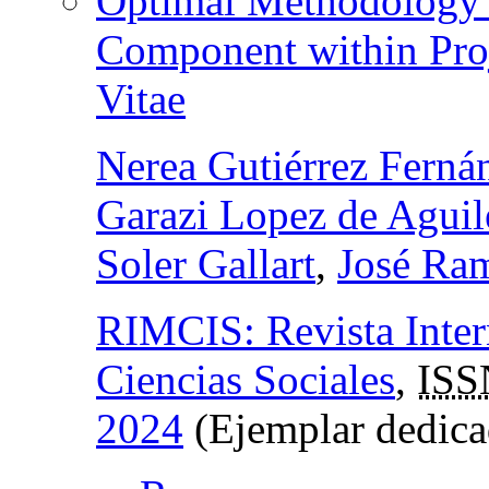
Optimal Methodology f
Component within Proj
Vitae
Nerea Gutiérrez Ferná
Garazi Lopez de Aguil
Soler Gallart
,
José Ram
RIMCIS: Revista Intern
Ciencias Sociales
,
ISS
2024
(Ejemplar dedica