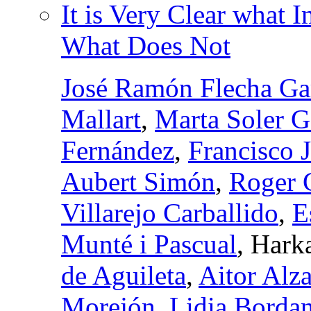
It is Very Clear what 
What Does Not
José Ramón Flecha Ga
Mallart
,
Marta Soler Ga
Fernández
,
Francisco 
Aubert Simón
,
Roger 
Villarejo Carballido
,
E
Munté i Pascual
, Hark
de Aguileta
,
Aitor Alz
Morejón
,
Lidia Borda