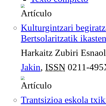
Kulturgintzari begirat
Bertsolaritzatik ikaste
Harkaitz Zubiri Esnao
Jakin
,
ISSN
0211-495
Trantsizioa eskola txik