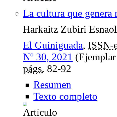
La cultura que genera 
Harkaitz Zubiri Esnao
El Guiniguada
,
ISSN-
Nº 30, 2021
(Ejemplar 
págs.
82-92
Resumen
Texto completo