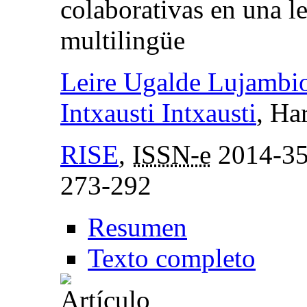
colaborativas en una l
multilingüe
Leire Ugalde Lujambi
Intxausti Intxausti
, Ha
RISE
,
ISSN-e
2014-3
273-292
Resumen
Texto completo