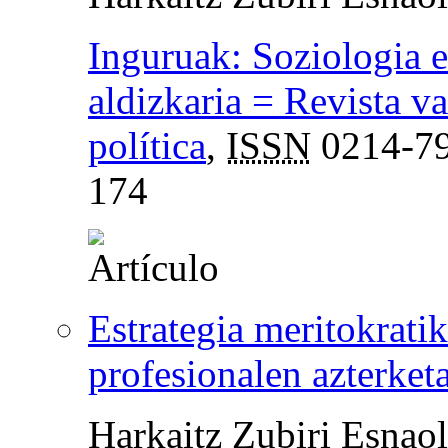
Inguruak: Soziologia e
aldizkaria = Revista va
política
,
ISSN
0214-7
174
Estrategia meritokrati
profesionalen azterket
Harkaitz Zubiri Esnao