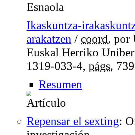
Esnaola
Ikaskuntza-irakaskunt
arakatzen
/
coord.
por 
Euskal Herriko Unibert
1319-033-4,
págs.
739
Resumen
Repensar el sexting
:
O
investigación