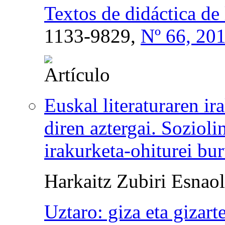
Textos de didáctica de 
1133-9829,
Nº 66, 20
Euskal literaturaren i
diren aztergai. Sozioli
irakurketa-ohiturei bur
Harkaitz Zubiri Esnao
Uztaro: giza eta gizart