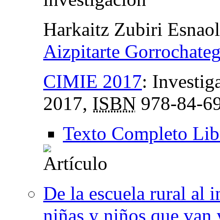
Harkaitz Zubiri Esnao
Aizpitarte Gorrochate
CIMIE 2017
:
Investig
2017,
ISBN
978-84-69
Texto Completo Lib
De la escuela rural al 
niñas y niños que van 