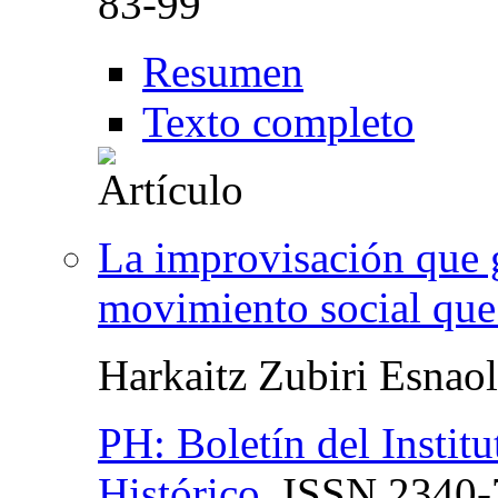
83-99
Resumen
Texto completo
La improvisación que 
movimiento social que h
Harkaitz Zubiri Esnao
PH: Boletín del Instit
Histórico
,
ISSN
2340-