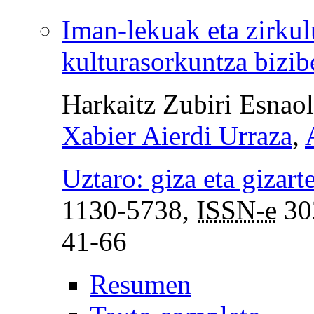
Iman-lekuak eta zirkul
kulturasorkuntza bizib
Harkaitz Zubiri Esnao
Xabier Aierdi Urraza
,
Uztaro: giza eta gizart
1130-5738,
ISSN-e
30
41-66
Resumen