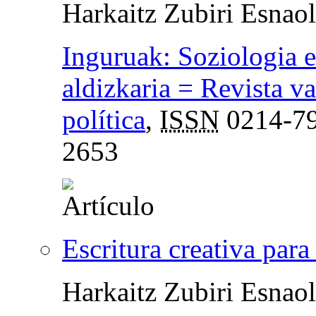
Harkaitz Zubiri Esnao
Inguruak: Soziologia e
aldizkaria = Revista va
política
,
ISSN
0214-7
2653
Escritura creativa par
Harkaitz Zubiri Esnao