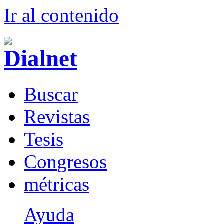
Ir al conteni
d
o
B
uscar
R
evistas
T
esis
Co
n
gresos
m
étricas
Ayuda