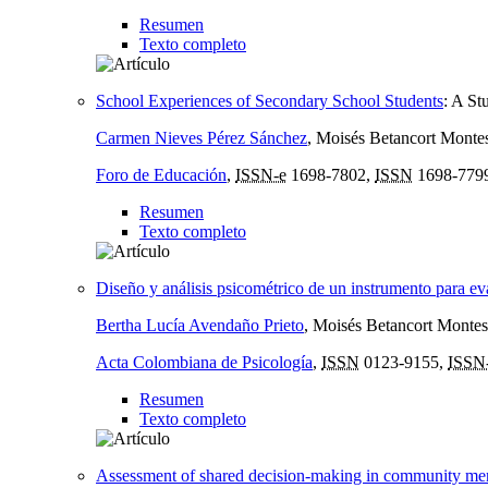
Resumen
Texto completo
School Experiences of Secondary School Students
:
A Stu
Carmen Nieves Pérez Sánchez
, Moisés Betancort Monte
Foro de Educación
,
ISSN-e
1698-7802,
ISSN
1698-779
Resumen
Texto completo
Diseño y análisis psicométrico de un instrumento para ev
Bertha Lucía Avendaño Prieto
, Moisés Betancort Montes
Acta Colombiana de Psicología
,
ISSN
0123-9155,
ISSN
Resumen
Texto completo
Assessment of shared decision-making in community men