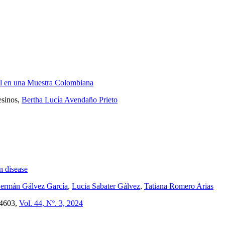
al en una Muestra Colombiana
esinos,
Bertha Lucía Avendaño Prieto
n disease
ermán Gálvez García
,
Lucia Sabater Gálvez
,
Tatiana Romero Arias
4603,
Vol. 44, Nº. 3, 2024