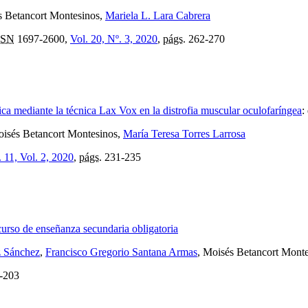
s Betancort Montesinos,
Mariela L. Lara Cabrera
SSN
1697-2600,
Vol. 20, Nº. 3, 2020
,
págs.
262-270
ica mediante la técnica Lax Vox en la distrofia muscular oculofaríngea
:
oisés Betancort Montesinos,
María Teresa Torres Larrosa
. 11, Vol. 2, 2020
,
págs.
231-235
urso de enseñanza secundaria obligatoria
z Sánchez
,
Francisco Gregorio Santana Armas
, Moisés Betancort Mont
-203