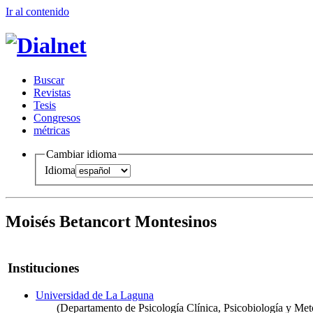
Ir al conteni
d
o
B
uscar
R
evistas
T
esis
Co
n
gresos
m
étricas
Cambiar idioma
Idioma
Moisés Betancort Montesinos
Instituciones
Universidad de La Laguna
(Departamento de Psicología Clínica, Psicobiología y Met