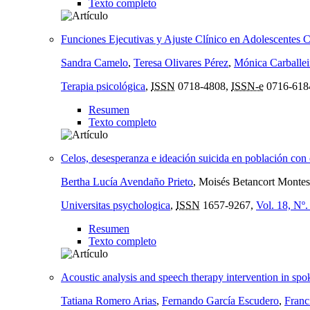
Texto completo
Funciones Ejecutivas y Ajuste Clínico en Adolescentes
Sandra Camelo
,
Teresa Olivares Pérez
,
Mónica Carballei
Terapia psicológica
,
ISSN
0718-4808,
ISSN-e
0716-618
Resumen
Texto completo
Celos, desesperanza e ideación suicida en población con 
Bertha Lucía Avendaño Prieto
, Moisés Betancort Montes
Universitas psychologica
,
ISSN
1657-9267,
Vol. 18, Nº.
Resumen
Texto completo
Acoustic analysis and speech therapy intervention in sp
Tatiana Romero Arias
,
Fernando García Escudero
,
Franc