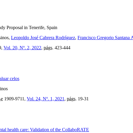
dy Proposal in Tenerife, Spain
sinos,
Leopoldo José Cabrera Rodríguez
,
Francisco Gregorio Santana 
9,
Vol. 20, Nº. 2, 2022
,
págs.
423-444
aluar celos
inos
-e
1909-9711,
Vol. 24, Nº. 1, 2021
,
págs.
19-31
tal health care: Validation of the CollaboRATE