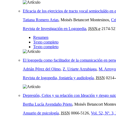
Eficacia de los ejercicios de tracto vocal semiocluído en
Tatiana Romero Arias
, Moisés Betancort Montesinos,
Cr
Revista de Investigación en Logopedia
,
ISSN-e
2174-52
Resumen
Texto completo
Texto completo
El logopeda como facilitador de la comunicación en per
Adrián Pérez del Olmo
,
Z. Uriarte Arzubiaga
,
M. Arroyo
Revista de logopedia, foniatría y audiología
,
ISSN
0214-
Depresión, Celos y su relación con Ideación y riesgo suic
Bertha Lucía Avendaño Prieto
, Moisés Betancort Montes
Anuario de psicología
,
ISSN
0066-5126,
Vol. 52, Nº. 3,