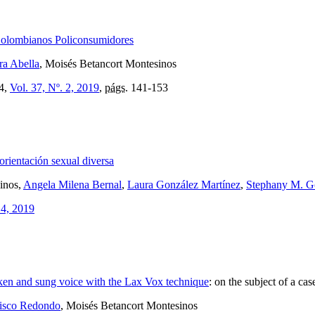
 Colombianos Policonsumidores
ra Abella
, Moisés Betancort Montesinos
4,
Vol. 37, Nº. 2, 2019
,
págs.
141-153
orientación sexual diversa
inos,
Angela Milena Bernal
,
Laura González Martínez
,
Stephany M. G
 4, 2019
oken and sung voice with the Lax Vox technique
:
on the subject of a cas
isco Redondo
, Moisés Betancort Montesinos