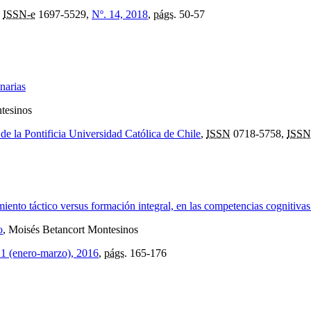
,
ISSN-e
1697-5529,
Nº. 14, 2018
,
págs.
50-57
narias
tesinos
 de la Pontificia Universidad Católica de Chile
,
ISSN
0718-5758,
ISSN
iento táctico versus formación integral, en las competencias cognitivas
o
, Moisés Betancort Montesinos
 1 (enero-marzo), 2016
,
págs.
165-176