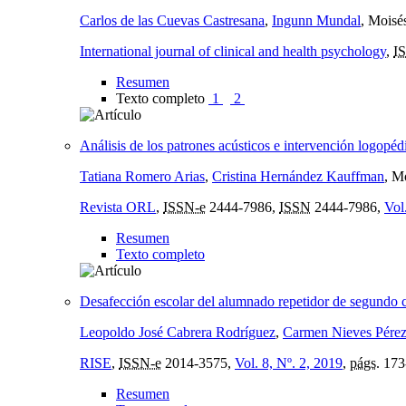
Carlos de las Cuevas Castresana
,
Ingunn Mundal
, Moisé
International journal of clinical and health psychology
,
I
Resumen
Texto completo
1
2
Análisis de los patrones acústicos e intervención logopéd
Tatiana Romero Arias
,
Cristina Hernández Kauffman
, M
Revista ORL
,
ISSN-e
2444-7986,
ISSN
2444-7986,
Vol
Resumen
Texto completo
Desafección escolar del alumnado repetidor de segundo c
Leopoldo José Cabrera Rodríguez
,
Carmen Nieves Pére
RISE
,
ISSN-e
2014-3575,
Vol. 8, Nº. 2, 2019
,
págs.
173
Resumen