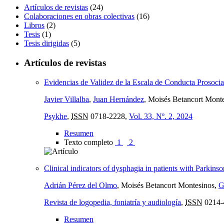
Artículos de revistas
(24)
Colaboraciones en obras colectivas
(16)
Libros
(2)
Tesis
(1)
Tesis dirigidas
(5)
Artículos de revistas
Evidencias de Validez de la Escala de Conducta Prosoci
Javier Villalba
,
Juan Hernández
, Moisés Betancort Mont
Psykhe
,
ISSN
0718-2228,
Vol. 33, Nº. 2, 2024
Resumen
Texto completo
1
2
Clinical indicators of dysphagia in patients with Parkinso
Adrián Pérez del Olmo
, Moisés Betancort Montesinos,
G
Revista de logopedia, foniatría y audiología
,
ISSN
0214-
Resumen