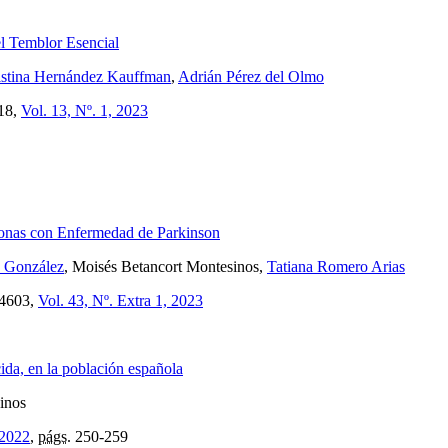
 el Temblor Esencial
istina Hernández Kauffman
,
Adrián Pérez del Olmo
18,
Vol. 13, Nº. 1, 2023
sonas con Enfermedad de Parkinson
 González
, Moisés Betancort Montesinos,
Tatiana Romero Arias
4603,
Vol. 43, Nº. Extra 1, 2023
ida, en la población española
inos
 2022
,
págs.
250-259