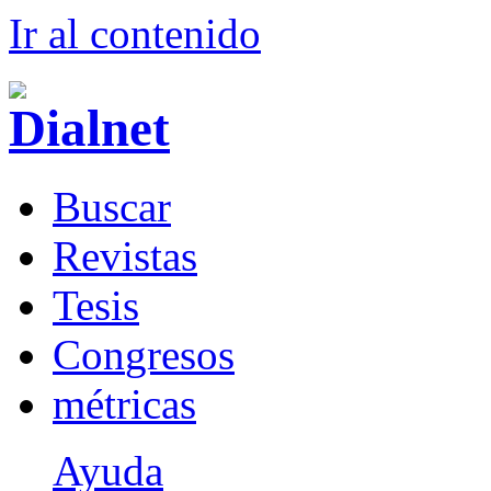
Ir al conteni
d
o
B
uscar
R
evistas
T
esis
Co
n
gresos
m
étricas
Ayuda