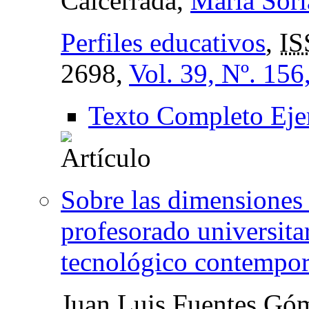
Calcerrada,
María Sori
Perfiles educativos
,
IS
2698,
Vol. 39, Nº. 156
Texto Completo Eje
Sobre las dimensiones i
profesorado universita
tecnológico contempo
Juan Luis Fuentes Gó