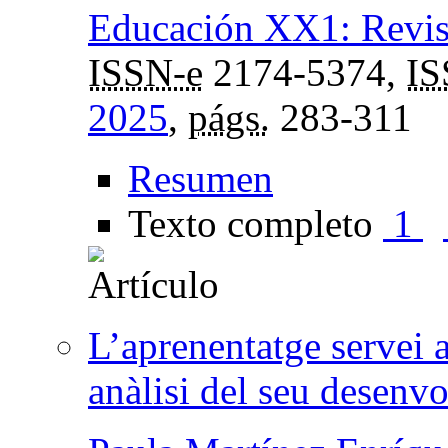
Educación XX1: Revist
ISSN-e
2174-5374,
I
2025
,
págs.
283-311
Resumen
Texto completo
1
L’aprenentatge servei a
anàlisi del seu desenv