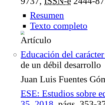
9737,
ISSN-e
2444-87
Resumen
Texto completo
Educación del carácte
de un débil desarrollo
Juan Luis Fuentes Gó
ESE: Estudios sobre e
35, 2018
,
págs.
353-3