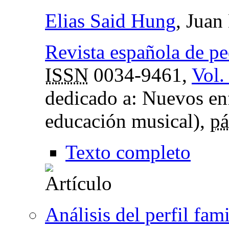
Elias Said Hung
, Juan
Revista española de p
ISSN
0034-9461,
Vol.
dedicado a: Nuevos enf
educación musical),
pá
Texto completo
Análisis del perfil fam