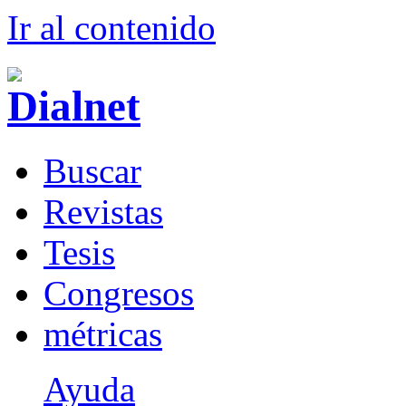
Ir al conteni
d
o
B
uscar
R
evistas
T
esis
Co
n
gresos
m
étricas
Ayuda