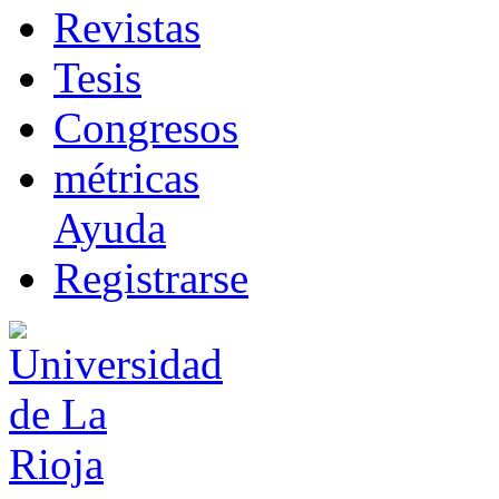
R
evistas
T
esis
Co
n
gresos
m
étricas
Ayuda
R
e
gistrarse