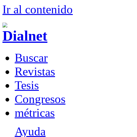
Ir al conteni
d
o
B
uscar
R
evistas
T
esis
Co
n
gresos
m
étricas
Ayuda