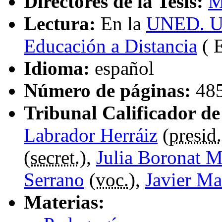
Directores de la Tesis:
M
Lectura:
En la
UNED. Un
Educación a Distancia
( 
Idioma:
español
Número de páginas:
48
Tribunal Calificador de 
Labrador Herráiz
(
presid.
(
secret.
),
Julia Boronat 
Serrano
(
voc.
),
Javier Ma
Materias: