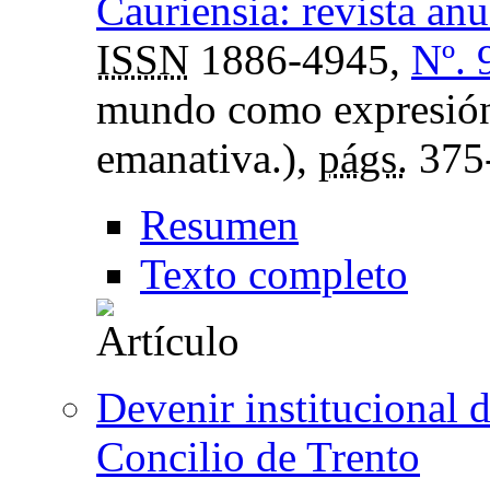
Cauriensia: revista anu
ISSN
1886-4945,
Nº. 
mundo como expresión
emanativa.),
págs.
375
Resumen
Texto completo
Devenir institucional d
Concilio de Trento