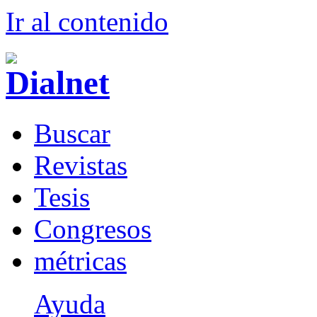
Ir al conteni
d
o
B
uscar
R
evistas
T
esis
Co
n
gresos
m
étricas
Ayuda