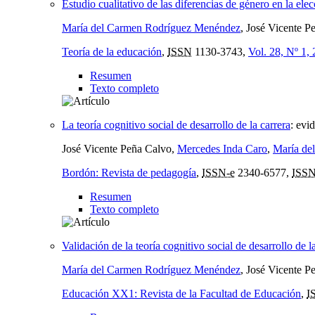
Estudio cualitativo de las diferencias de género en la ele
María del Carmen Rodríguez Menéndez
, José Vicente P
Teoría de la educación
,
ISSN
1130-3743,
Vol. 28, Nº 1,
Resumen
Texto completo
La teoría cognitivo social de desarrollo de la carrera
:
evid
José Vicente Peña Calvo,
Mercedes Inda Caro
,
María de
Bordón: Revista de pedagogía
,
ISSN-e
2340-6577,
ISS
Resumen
Texto completo
Validación de la teoría cognitivo social de desarrollo de 
María del Carmen Rodríguez Menéndez
, José Vicente P
Educación XX1: Revista de la Facultad de Educación
,
I