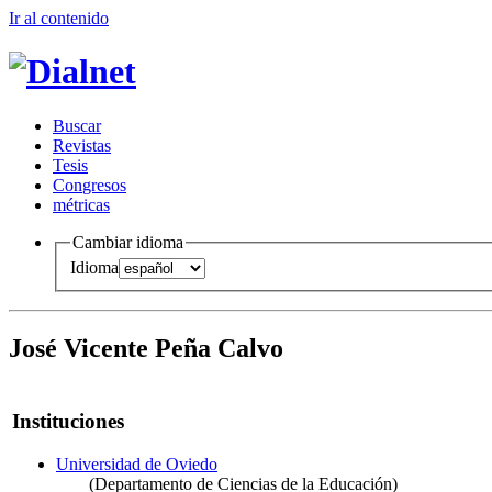
Ir al conteni
d
o
B
uscar
R
evistas
T
esis
Co
n
gresos
m
étricas
Cambiar idioma
Idioma
José Vicente Peña Calvo
Instituciones
Universidad de Oviedo
(Departamento de Ciencias de la Educación)