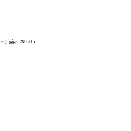
ber),
págs.
296-315