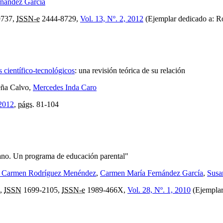
rnández García
9737,
ISSN-e
2444-8729,
Vol. 13, Nº. 2, 2012
(Ejemplar dedicado a: Ro
 científico-tecnológicos
:
una revisión teórica de su relación
eña Calvo,
Mercedes Inda Caro
 2012
,
págs.
81-104
iano. Un programa de educación parental"
l Carmen Rodríguez Menéndez
,
Carmen María Fernández García
,
Susa
,
ISSN
1699-2105,
ISSN-e
1989-466X,
Vol. 28, Nº. 1, 2010
(Ejemplar