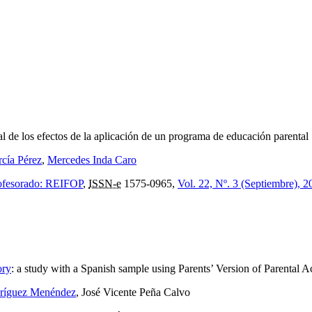
al de los efectos de la aplicación de un programa de educación parental
cía Pérez
,
Mercedes Inda Caro
profesorado: REIFOP
,
ISSN-e
1575-0965,
Vol. 22, Nº. 3 (Septiembre), 2
ory
:
a study with a Spanish sample using Parents’ Version of Parental 
dríguez Menéndez
, José Vicente Peña Calvo