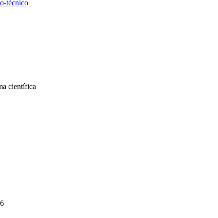
co-técnico
a científica
6