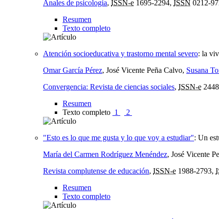
Anales de psicología
,
ISSN-e
1695-2294,
ISSN
0212-97
Resumen
Texto completo
Atención socioeducativa y trastorno mental severo
:
la vi
Omar García Pérez
, José Vicente Peña Calvo,
Susana To
Convergencia: Revista de ciencias sociales
,
ISSN-e
2448
Resumen
Texto completo
1
2
"Esto es lo que me gusta y lo que voy a estudiar"
:
Un est
María del Carmen Rodríguez Menéndez
, José Vicente P
Revista complutense de educación
,
ISSN-e
1988-2793,
Resumen
Texto completo