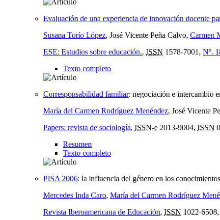
Evaluación de una experiencia de innovación docente para
Susana Torío López
, José Vicente Peña Calvo,
Carmen M
ESE: Estudios sobre educación.
,
ISSN
1578-7001,
Nº. 1
Texto completo
Corresponsabilidad familiar
:
negociación e intercambio en
María del Carmen Rodríguez Menéndez
, José Vicente P
Papers: revista de sociología
,
ISSN-e
2013-9004,
ISSN
0
Resumen
Texto completo
PISA 2006
:
la influencia del género en los conocimientos
Mercedes Inda Caro
,
María del Carmen Rodríguez Men
Revista Iberoamericana de Educación
,
ISSN
1022-6508