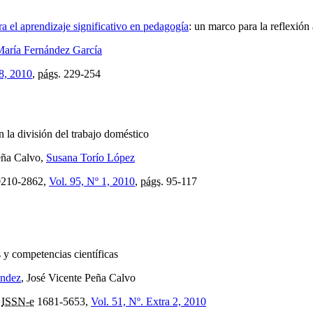
 el aprendizaje significativo en pedagogía
:
un marco para la reflexión 
aría Fernández García
8, 2010
,
págs.
229-254
 la división del trabajo doméstico
eña Calvo,
Susana Torío López
210-2862,
Vol. 95, Nº 1, 2010
,
págs.
95-117
 y competencias científicas
éndez
, José Vicente Peña Calvo
,
ISSN-e
1681-5653,
Vol. 51, Nº. Extra 2, 2010