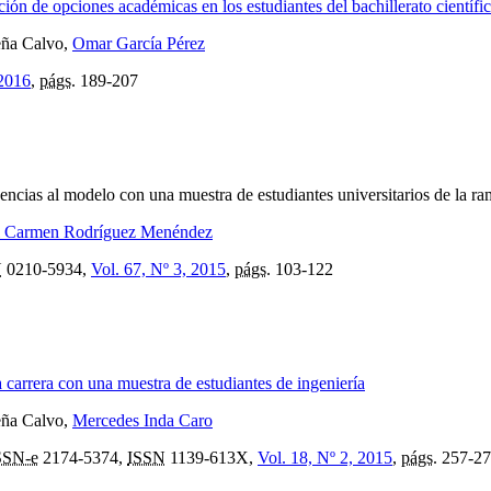
cción de opciones académicas en los estudiantes del bachillerato científi
eña Calvo,
Omar García Pérez
 2016
,
págs.
189-207
encias al modelo con una muestra de estudiantes universitarios de la ram
l Carmen Rodríguez Menéndez
N
0210-5934,
Vol. 67, Nº 3, 2015
,
págs.
103-122
la carrera con una muestra de estudiantes de ingeniería
eña Calvo,
Mercedes Inda Caro
SSN-e
2174-5374,
ISSN
1139-613X,
Vol. 18, Nº 2, 2015
,
págs.
257-27