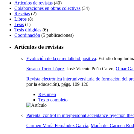
Artículos de revistas
(40)
Colaboraciones en obras colectivas
(34)
Reseñas
(2)
Libros
(8)
Tesis
(1)
Tesis dirigidas
(6)
Coordinación
(5 publicaciones)
Artículos de revistas
Evolución de la parentalidad positiva
:
Estudio longitudin
Susana Torío López
, José Vicente Peña Calvo,
Omar Gar
Revista electrónica interuniversitaria de formación del 
por la educación),
págs.
109-126
Resumen
Texto completo
Parental control in interpersonal acceptance-rejection the
Carmen María Fernández García
,
María del Carmen Ro