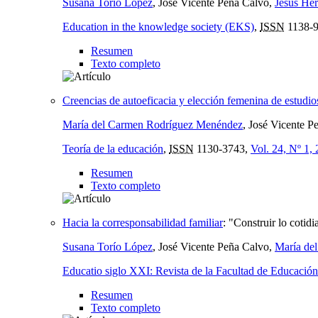
Susana Torío López
, José Vicente Peña Calvo,
Jesús He
Education in the knowledge society (EKS)
,
ISSN
1138-
Resumen
Texto completo
Creencias de autoeficacia y elección femenina de estudios
María del Carmen Rodríguez Menéndez
, José Vicente P
Teoría de la educación
,
ISSN
1130-3743,
Vol. 24, Nº 1,
Resumen
Texto completo
Hacia la corresponsabilidad familiar
:
"Construir lo cotid
Susana Torío López
, José Vicente Peña Calvo,
María de
Educatio siglo XXI: Revista de la Facultad de Educación
Resumen
Texto completo