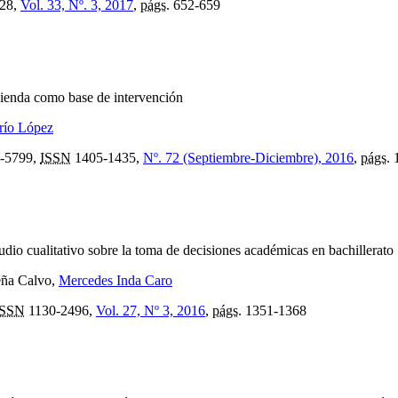
28,
Vol. 33, Nº. 3, 2017
,
págs.
652-659
vienda como base de intervención
río López
-5799,
ISSN
1405-1435,
Nº. 72 (Septiembre-Diciembre), 2016
,
págs.
1
udio cualitativo sobre la toma de decisiones académicas en bachillerato
eña Calvo,
Mercedes Inda Caro
ISSN
1130-2496,
Vol. 27, Nº 3, 2016
,
págs.
1351-1368