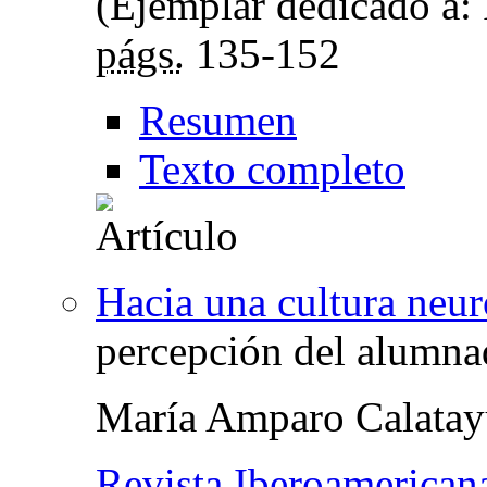
(Ejemplar dedicado a: 
págs.
135-152
Resumen
Texto completo
Hacia una cultura neur
percepción del alumnad
María Amparo Calata
Revista Iberoamerican