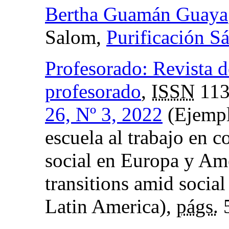
Bertha Guamán Guaya
Salom,
Purificación S
Profesorado: Revista d
profesorado
,
ISSN
113
26, Nº 3, 2022
(Ejempla
escuela al trabajo en 
social en Europa y Am
transitions amid social
Latin America),
págs.
5