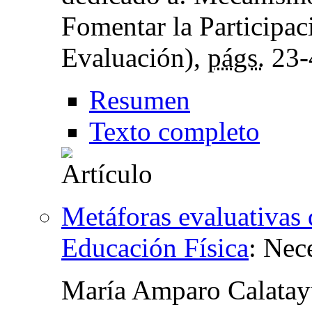
Fomentar la Participa
Evaluación),
págs.
23-
Resumen
Texto completo
Metáforas evaluativas 
Educación Física
:
Nece
María Amparo Calata