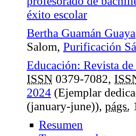
profesorado de bachill
éxito escolar
Bertha Guamán Guaya
Salom,
Purificación S
Educación: Revista de 
ISSN
0379-7082,
ISS
2024
(Ejemplar dedica
(january-june)),
págs.
Resumen