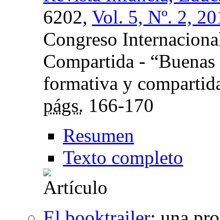
6202,
Vol. 5, Nº. 2, 2
Congreso Internaciona
Compartida - “Buenas 
formativa y compartida
págs.
166-170
Resumen
Texto completo
El booktrailer
:
una pro