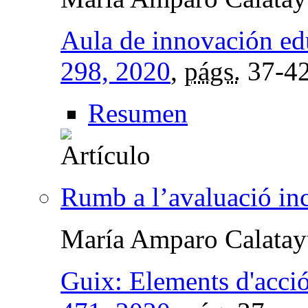
Aula de innovación ed
298, 2020
,
págs.
37-4
Resumen
Rumb a l’avaluació in
María Amparo Calata
Guix: Elements d'acci