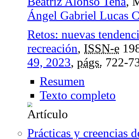
Beatriz Alonso Tena
, 
Ángel Gabriel Lucas 
Retos: nuevas tendenci
recreación
,
ISSN-e
198
49, 2023
,
págs.
722-7
Resumen
Texto completo
Prácticas y creencias 