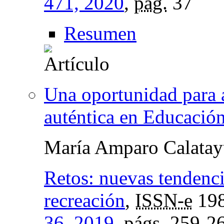
471, 2020
,
pág.
37
Resumen
Una oportunidad para a
auténtica en Educación
María Amparo Calata
Retos: nuevas tendenci
recreación
,
ISSN-e
198
36, 2019
,
págs.
259-2