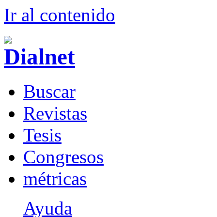
Ir al conteni
d
o
B
uscar
R
evistas
T
esis
Co
n
gresos
m
étricas
Ayuda