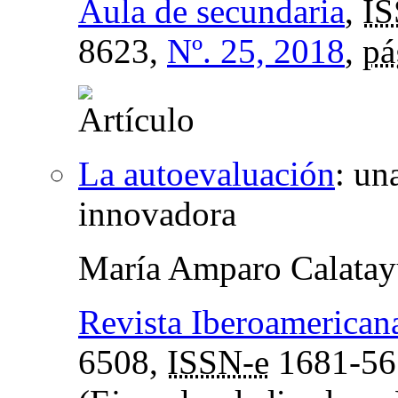
Aula de secundaria
,
I
8623,
Nº. 25, 2018
,
pá
La autoevaluación
:
una
innovadora
María Amparo Calata
Revista Iberoamerican
6508,
ISSN-e
1681-56