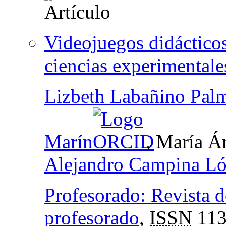
Videojuegos didácticos
ciencias experimentale
Lizbeth Labañino Pal
Marín
, María Á
Alejandro Campina L
Profesorado: Revista d
profesorado
,
ISSN
113