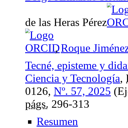
de las Heras Pérez
,
Roque Jiménez
Tecné, episteme y didax
Ciencia y Tecnología
,
0126,
Nº. 57, 2025
(Ej
págs.
296-313
Resumen