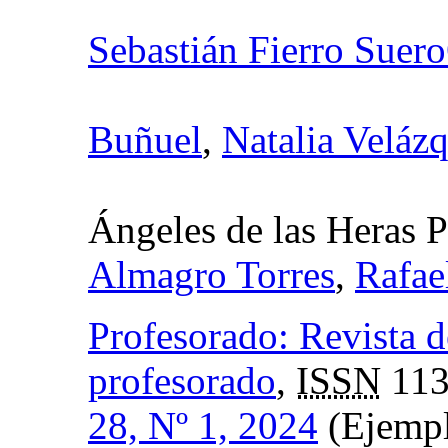
Sebastián Fierro Suero
Buñuel
,
Natalia Velá
Ángeles de las Heras P
Almagro Torres
,
Rafae
Profesorado: Revista d
profesorado
,
ISSN
113
28, Nº 1, 2024
(Ejempl