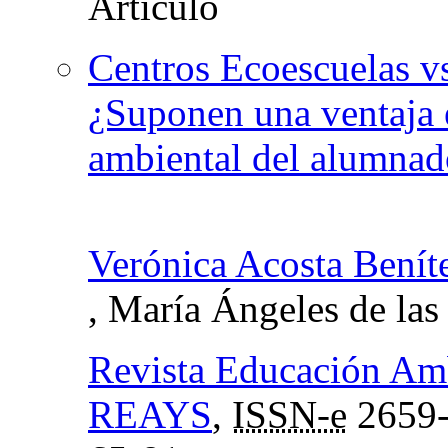
Centros Ecoescuelas v
¿Suponen una ventaja e
ambiental del alumnad
Verónica Acosta Benít
, María Ángeles de las
Revista Educación Amb
REAYS
,
ISSN-e
2659