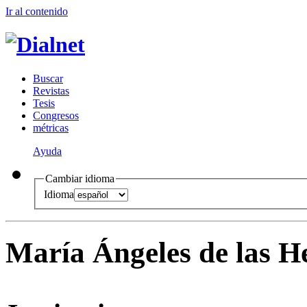
Ir al conteni
d
o
B
uscar
R
evistas
T
esis
Co
n
gresos
m
étricas
Ayuda
Cambiar idioma
Idioma
María Ángeles de las H