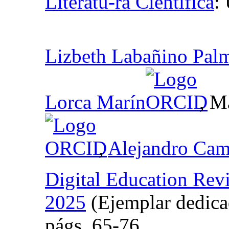
Literatu-ra Científica
:
Lizbeth Labañino Pal
Lorca Marín
, M
,
Alejandro Cam
Digital Education Rev
2025
(Ejemplar dedica
págs.
65-76