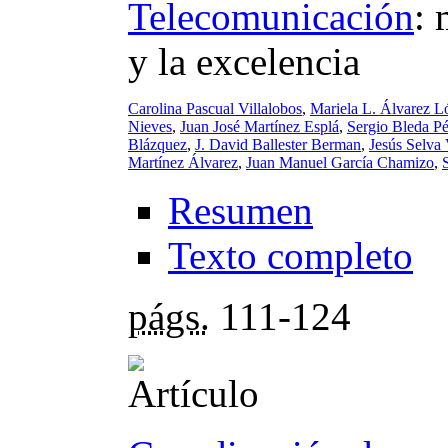
Telecomunicación
:
y la excelencia
Carolina Pascual Villalobos
,
Mariela L. Álvarez L
Nieves
,
Juan José Martínez Esplá
,
Sergio Bleda Pé
Blázquez
,
J. David Ballester Berman
,
Jesús Selva 
Martínez Álvarez
,
Juan Manuel García Chamizo
,
Resumen
Texto completo
págs.
111-124