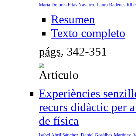
María Dolores Frías Navarro
,
Laura Badenes Ribe
Resumen
Texto completo
págs.
342-351
Experiències senzill
recurs didàctic per 
de física
Isabel Abril Sánchez
,
Daniel Gosálbez Martínez
,
V