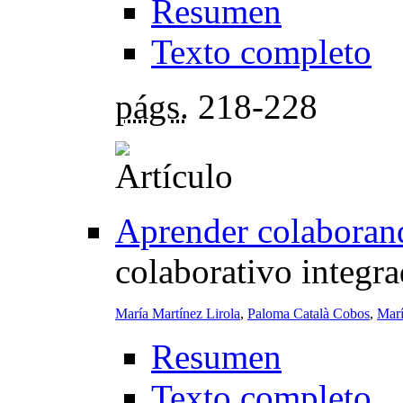
Resumen
Texto completo
págs.
218-228
Aprender colaboran
colaborativo integra
María Martínez Lirola
,
Paloma Català Cobos
,
Marí
Resumen
Texto completo