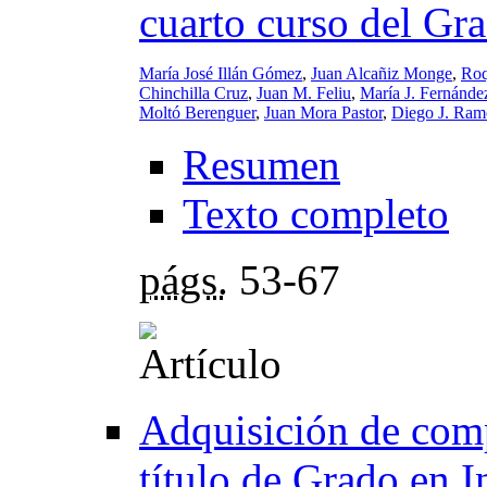
cuarto curso del Gr
María José Illán Gómez
,
Juan Alcañiz Monge
,
Roq
Chinchilla Cruz
,
Juan M. Feliu
,
María J. Fernánde
Moltó Berenguer
,
Juan Mora Pastor
,
Diego J. Ram
Resumen
Texto completo
págs.
53-67
Adquisición de comp
título de Grado en 