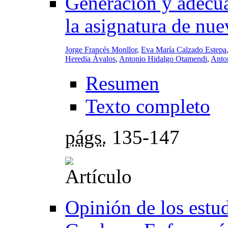
Generación y adecua
la asignatura de nu
Jorge Francés Monllor
,
Eva María Calzado Estepa
Heredia Ávalos
,
Antonio Hidalgo Otamendi
,
Anto
Resumen
Texto completo
págs.
135-147
Opinión de los estud