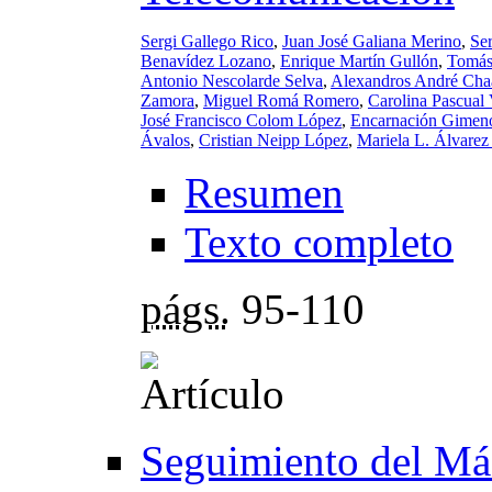
Sergi Gallego Rico
,
Juan José Galiana Merino
,
Se
Benavídez Lozano
,
Enrique Martín Gullón
,
Tomás
Antonio Nescolarde Selva
,
Alexandros André Cha
Zamora
,
Miguel Romá Romero
,
Carolina Pascual 
José Francisco Colom López
,
Encarnación Gimen
Ávalos
,
Cristian Neipp López
,
Mariela L. Álvarez
Resumen
Texto completo
págs.
95-110
Seguimiento del Más