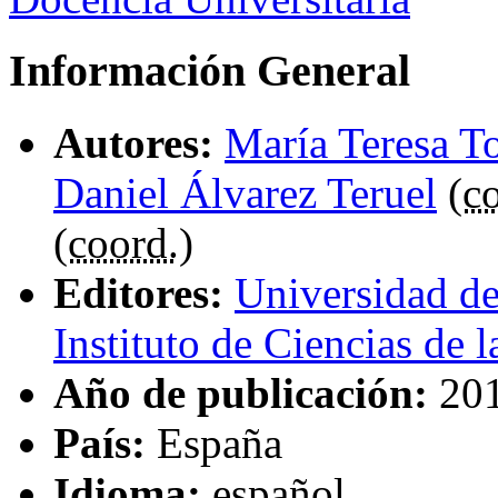
Información General
Autores:
María Teresa T
Daniel Álvarez Teruel
(
c
(
coord.
)
Editores:
Universidad de 
Instituto de Ciencias de 
Año de publicación:
20
País:
España
Idioma:
español