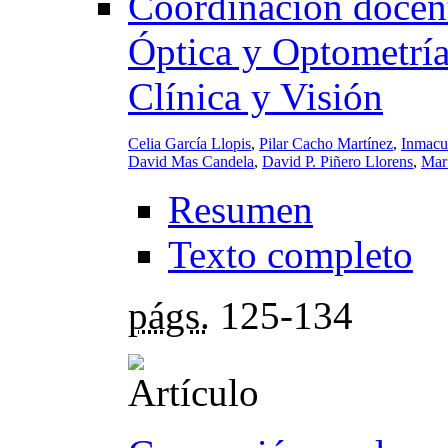
Coordinación docent
Óptica y Optometría
Clínica y Visión
Celia García Llopis
,
Pilar Cacho Martínez
,
Inmacu
David Mas Candela
,
David P. Piñero Llorens
,
Mar
Resumen
Texto completo
págs.
125-134