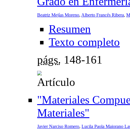
Grado en Enfermería
Beatriz Mejías Moreno
,
Alberto Francés Ribera
,
M
Resumen
Texto completo
págs.
148-161
"Materiales Compues
Materiales"
Javier Narciso Romero
,
Lucila Paola Maiorano La