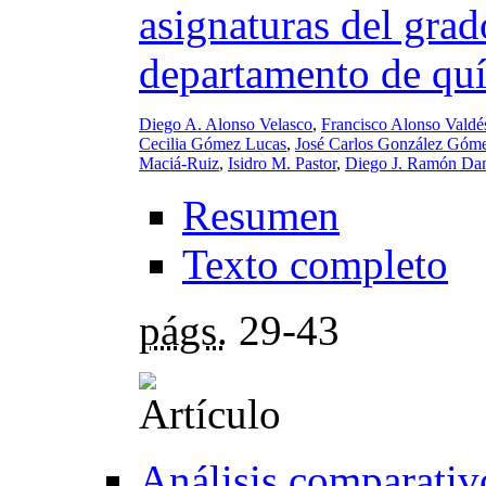
asignaturas del grad
departamento de qu
Diego A. Alonso Velasco
,
Francisco Alonso Valdé
Cecilia Gómez Lucas
,
José Carlos González Góm
Maciá-Ruiz
,
Isidro M. Pastor
,
Diego J. Ramón Da
Resumen
Texto completo
págs.
29-43
Análisis comparativ