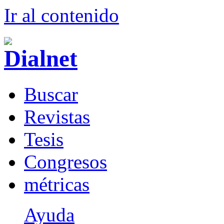
Ir al conteni
d
o
B
uscar
R
evistas
T
esis
Co
n
gresos
m
étricas
Ayuda