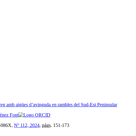
de reg amb aigües d’avinguda en rambles del Sud-Est Peninsular
énez Font
-086X,
Nº 112, 2024
,
págs.
151-173