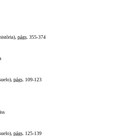
història),
págs.
355-374
a
suelo),
págs.
109-123
iss
suelo),
págs.
125-139