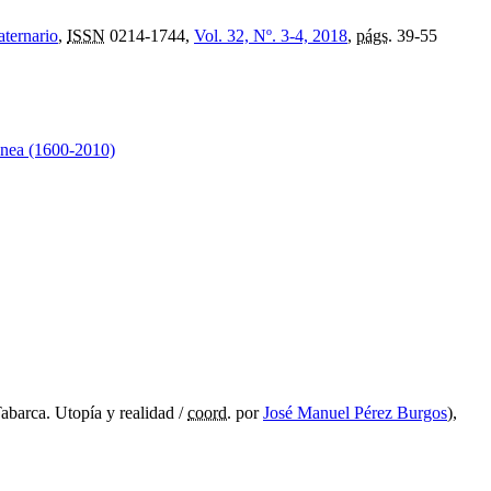
aternario
,
ISSN
0214-1744,
Vol. 32, Nº. 3-4, 2018
,
págs.
39-55
ránea (1600-2010)
abarca. Utopía y realidad /
coord.
por
José Manuel Pérez Burgos
),