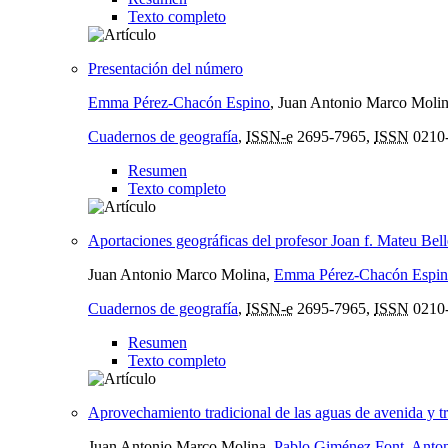
Texto completo
Presentación del número
Emma Pérez-Chacón Espino
, Juan Antonio Marco Moli
Cuadernos de geografía
,
ISSN-e
2695-7965,
ISSN
0210
Resumen
Texto completo
Aportaciones geográficas del profesor Joan f. Mateu Bell
Juan Antonio Marco Molina,
Emma Pérez-Chacón Espi
Cuadernos de geografía
,
ISSN-e
2695-7965,
ISSN
0210
Resumen
Texto completo
Aprovechamiento tradicional de las aguas de avenida y tra
Juan Antonio Marco Molina,
Pablo Giménez Font
,
Anton