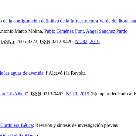
 de la configuración definitiva de la Infraestructura Verde del litoral 
 Antonio Marco Molina,
Pablo Giménez Font
,
Angel Sánchez Pardo
,
ISSN-e
2605-3322,
ISSN
0212-9426,
Nº. 82, 2019
de las aguas de avenida
:
l’Alcavó i la Revolta
uan Gil-Albert"
,
ISSN
0213-0467,
Nº 70, 2019
(Ejemplar dedicado a: El
 Cordillera Bética
:
Revisión y síntesis de investigación previas
sión Padilla Blanco