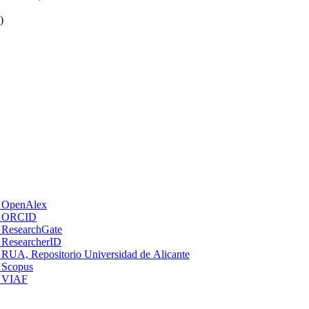
)
OpenAlex
ORCID
ResearchGate
ResearcherID
RUA, Repositorio Universidad de Alicante
Scopus
VIAF