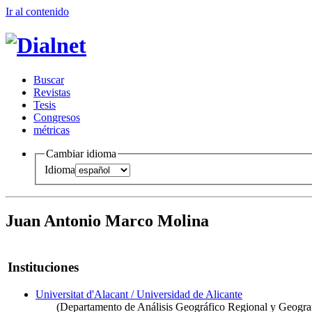
Ir al conteni
d
o
B
uscar
R
evistas
T
esis
Co
n
gresos
m
étricas
Cambiar idioma
Idioma
Juan Antonio Marco Molina
Instituciones
Universitat d'Alacant / Universidad de Alicante
(Departamento de Análisis Geográfico Regional y Geograf