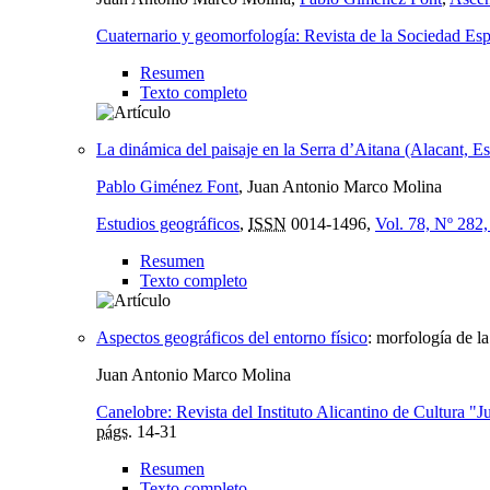
Cuaternario y geomorfología: Revista de la Sociedad Es
Resumen
Texto completo
La dinámica del paisaje en la Serra d’Aitana (Alacant, E
Pablo Giménez Font
, Juan Antonio Marco Molina
Estudios geográficos
,
ISSN
0014-1496,
Vol. 78, Nº 282
Resumen
Texto completo
Aspectos geográficos del entorno físico
:
morfología de l
Juan Antonio Marco Molina
Canelobre: Revista del Instituto Alicantino de Cultura "J
págs.
14-31
Resumen
Texto completo