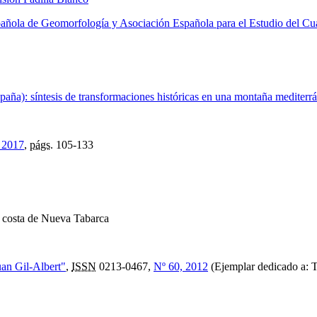
pañola de Geomorfología y Asociación Española para el Estudio del Cu
spaña): síntesis de transformaciones históricas en una montaña mediter
, 2017
,
págs.
105-133
a costa de Nueva Tabarca
uan Gil-Albert"
,
ISSN
0213-0467,
Nº 60, 2012
(Ejemplar dedicado a: T