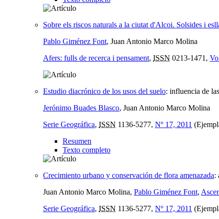
Sobre els riscos naturals a la ciutat d'Alcoi. Solsides i es
Pablo Giménez Font
, Juan Antonio Marco Molina
Afers: fulls de recerca i pensament
,
ISSN
0213-1471,
Vo
Estudio diacrónico de los usos del suelo
:
influencia de la
Jerónimo Buades Blasco
, Juan Antonio Marco Molina
Serie Geográfica
,
ISSN
1136-5277,
Nº 17, 2011
(Ejempla
Resumen
Texto completo
Crecimiento urbano y conservación de flora amenazada
:
Juan Antonio Marco Molina,
Pablo Giménez Font
,
Ascen
Serie Geográfica
,
ISSN
1136-5277,
Nº 17, 2011
(Ejempla