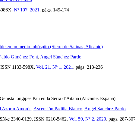
-086X,
Nº 107, 2021
,
págs.
149-174
le en un medio inhóspito (Sierra de Salinas, Alicante)
Pablo Giménez Font
,
Angel Sánchez Pardo
,
ISSN
1133-598X,
Vol. 21, Nº 1, 2021
,
págs.
213-236
Genista longipes Pau en la Serra d’Aitana (Alicante, España)
d Azorín Amorós
,
Ascensión Padilla Blanco
,
Angel Sánchez Pardo
SSN-e
2340-0129,
ISSN
0210-5462,
Vol. 59, Nº 2, 2020
,
págs.
287-30