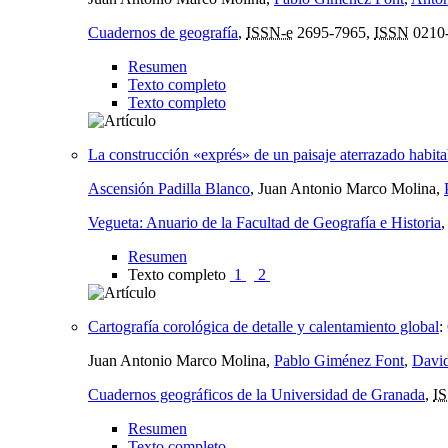
Cuadernos de geografía
,
ISSN-e
2695-7965,
ISSN
0210
Resumen
Texto completo
Texto completo
La construcción «exprés» de un paisaje aterrazado habitab
Ascensión Padilla Blanco
, Juan Antonio Marco Molina,
Vegueta: Anuario de la Facultad de Geografía e Historia
Resumen
Texto completo
1
2
Cartografía corológica de detalle y calentamiento global
:
Juan Antonio Marco Molina,
Pablo Giménez Font
,
Davi
Cuadernos geográficos de la Universidad de Granada
,
I
Resumen
Texto completo