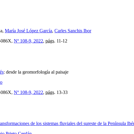
na,
María José López García
,
Carles Sanchis Ibor
-086X,
Nº 108-9, 2022
,
págs.
11-12
és
:
desde la geomorfología al paisaje
no
-086X,
Nº 108-9, 2022
,
págs.
13-33
nsformaciones de los sistemas fluviales del sureste de la Península Ibé
io Prieto Cerdán