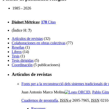
1985 - 2026
Dialnet Métricas
:
178
Citas
(Índice H:
7
)
Artículos de revistas
(32)
Colaboraciones en obras colectivas
(77)
Reseñas
(1)
Libros
(14)
Tesis
(1)
Tesis dirigidas
(5)
Coordinación
(5 publicaciones)
Artículos de revistas
Fonts per a la reconstrucció dels sistemes tradicionals 
Juan Antonio Marco Molina
,
Pablo Gim
Cuadernos de geografía
,
ISSN-e
2695-7965,
ISSN
0210
Resumen