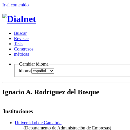
Ir al conteni
d
o
B
uscar
R
evistas
T
esis
Co
n
gresos
m
étricas
Cambiar idioma
Idioma
Ignacio A. Rodríguez del Bosque
Instituciones
Universidad de Cantabria
(Departamento de Administración de Empresas)