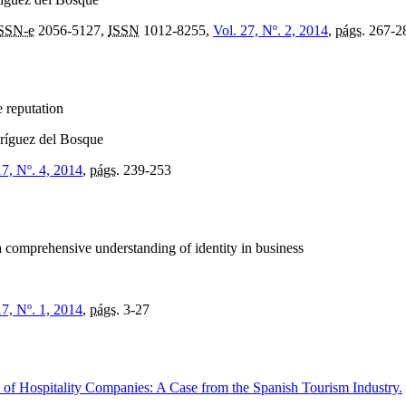
SSN-e
2056-5127,
ISSN
1012-8255,
Vol. 27, Nº. 2, 2014
,
págs.
267-2
e reputation
dríguez del Bosque
17, Nº. 4, 2014
,
págs.
239-253
a comprehensive understanding of identity in business
17, Nº. 1, 2014
,
págs.
3-27
y of Hospitality Companies: A Case from the Spanish Tourism Industry.