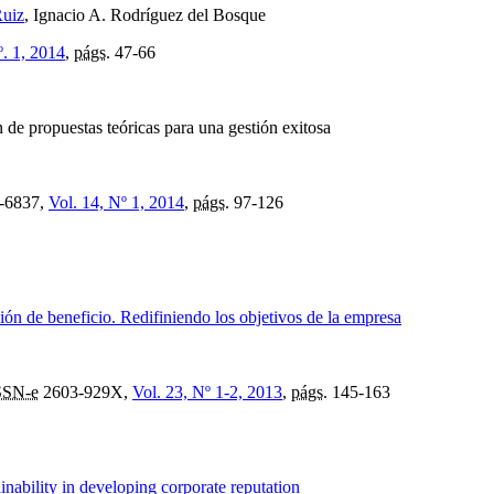
Ruiz
, Ignacio A. Rodríguez del Bosque
º. 1, 2014
,
págs.
47-66
n de propuestas teóricas para una gestión exitosa
-6837,
Vol. 14, Nº 1, 2014
,
págs.
97-126
ón de beneficio. Redifiniendo los objetivos de la empresa
SSN-e
2603-929X,
Vol. 23, Nº 1-2, 2013
,
págs.
145-163
tainability in developing corporate reputation