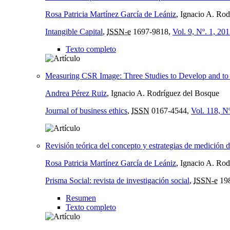
Rosa Patricia Martínez García de Leániz
, Ignacio A. Ro
Intangible Capital
,
ISSN-e
1697-9818,
Vol. 9, Nº. 1, 20
Texto completo
Measuring CSR Image: Three Studies to Develop and to 
Andrea Pérez Ruiz
, Ignacio A. Rodríguez del Bosque
Journal of business ethics
,
ISSN
0167-4544,
Vol. 118, N
Revisión teórica del concepto y estrategias de medición d
Rosa Patricia Martínez García de Leániz
, Ignacio A. Ro
Prisma Social: revista de investigación social
,
ISSN-e
19
Resumen
Texto completo