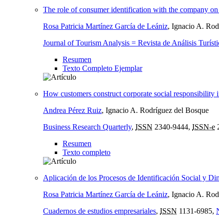
The role of consumer identification with the company on t
Rosa Patricia Martínez García de Leániz
, Ignacio A. Ro
Journal of Tourism Analysis = Revista de Análisis Turíst
Resumen
Texto Completo Ejemplar
How customers construct corporate social responsibility
Andrea Pérez Ruiz
, Ignacio A. Rodríguez del Bosque
Business Research Quarterly
,
ISSN
2340-9444,
ISSN-e
Resumen
Texto completo
Aplicación de los Procesos de Identificación Social y D
Rosa Patricia Martínez García de Leániz
, Ignacio A. Ro
Cuadernos de estudios empresariales
,
ISSN
1131-6985,