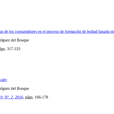
cas de los consumidores en el proceso de formación de lealtad basada e
dríguez del Bosque
ágs.
317-333
yalty
dríguez del Bosque
19, Nº. 2, 2016
,
págs.
166-178