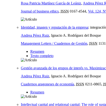
Rosa Patricia Martínez García de Leániz
,
Andrea Pérez 
Journal of business ethics
,
ISSN
0167-4544,
Vol. 124, N
Identidad, imagen y reputación de la empresa
:
integració
Andrea Pérez Ruiz
, Ignacio A. Rodríguez del Bosque
Management Letters / Cuadernos de Gestión
,
ISSN
1131
Resumen
Texto completo
Gestión avanzada de los grupos de interés vs. Maximizaci
Andrea Pérez Ruiz
, Ignacio A. Rodríguez del Bosque
Cuadernos aragoneses de economía
,
ISSN
0211-0865,
I
Resumen
Intellectual capital and relational capital: The role of sus