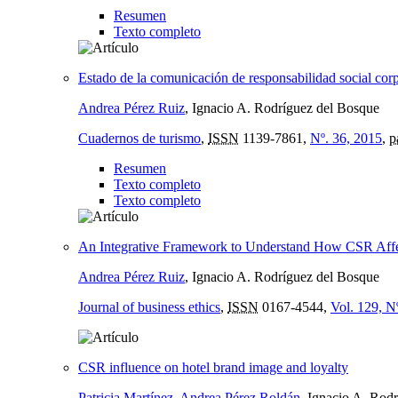
Resumen
Texto completo
Estado de la comunicación de responsabilidad social corpo
Andrea Pérez Ruiz
, Ignacio A. Rodríguez del Bosque
Cuadernos de turismo
,
ISSN
1139-7861,
Nº. 36, 2015
,
p
Resumen
Texto completo
Texto completo
An Integrative Framework to Understand How CSR Affect
Andrea Pérez Ruiz
, Ignacio A. Rodríguez del Bosque
Journal of business ethics
,
ISSN
0167-4544,
Vol. 129, N
CSR influence on hotel brand image and loyalty
Patricia Martínez
,
Andrea Pérez Roldán
, Ignacio A. Rod