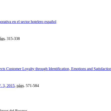
rativa en el sector hotelero español
ágs.
315-338
s Customer Loyalty through Identification, Emotions and Satisfactio
º. 3, 2015
,
págs.
571-584
ríguez del Bosque