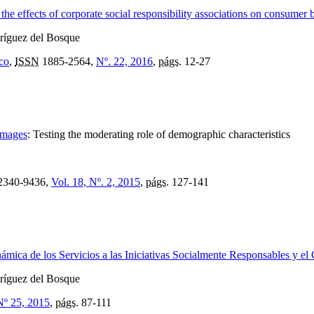
he effects of corporate social responsibility associations on consumer 
dríguez del Bosque
ico
,
ISSN
1885-2564,
Nº. 22, 2016
,
págs.
12-27
 images
:
Testing the moderating role of demographic characteristics
2340-9436,
Vol. 18, Nº. 2, 2015
,
págs.
127-141
inámica de los Servicios a las Iniciativas Socialmente Responsables y 
dríguez del Bosque
Nº 25, 2015
,
págs.
87-111