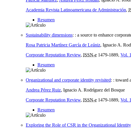
Academia Revista Latinoamericana de Administración
,
I
Resumen
Sustainability dimensions
:
: a source to enhance corporat
Rosa Patricia Martínez García de Leániz
, Ignacio A. Ro
Corporate Reputation Review
,
ISSN-e
1479-1889,
Vol. 
Resumen
Organizational and corporate identity revisited
:
: toward 
Andrea Pérez Ruiz
, Ignacio A. Rodríguez del Bosque
Corporate Reputation Review
,
ISSN-e
1479-1889,
Vol. 
Resumen
Exploring the Role of CSR in the Organizational Identit