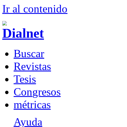
Ir al conteni
d
o
B
uscar
R
evistas
T
esis
Co
n
gresos
m
étricas
Ayuda