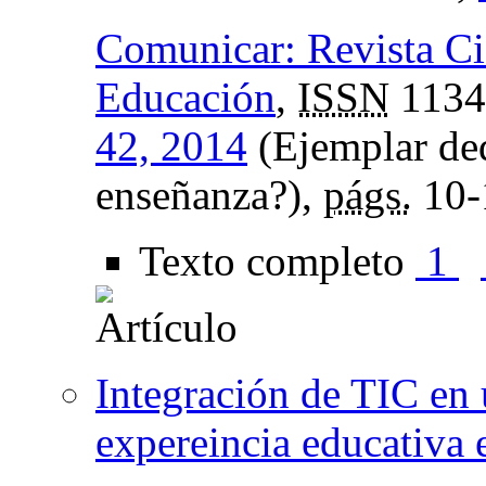
Comunicar: Revista Ci
Educación
,
ISSN
1134
42, 2014
(Ejemplar ded
enseñanza?),
págs.
10-
Texto completo
1
Integración de TIC en 
expereincia educativa 