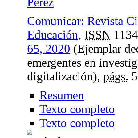
Pérez
Comunicar: Revista Ci
Educación
,
ISSN
1134
65, 2020
(Ejemplar de
emergentes en investiga
digitalización),
págs.
5
Resumen
Texto completo
Texto completo