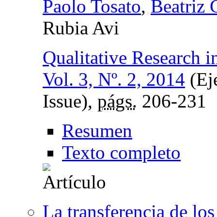
Paolo Tosato
,
Beatriz 
Rubia Avi
Qualitative Research i
Vol. 3, Nº. 2, 2014
(Eje
Issue),
págs.
206-231
Resumen
Texto completo
La transferencia de lo