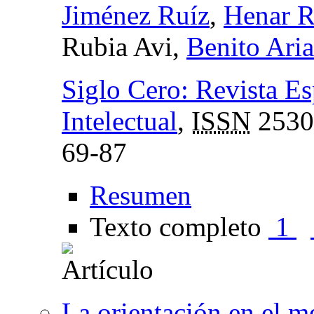
Jiménez Ruíz
,
Henar R
Rubia Avi,
Benito Ari
Siglo Cero: Revista E
Intelectual
,
ISSN
2530
69-87
Resumen
Texto completo
1
La orientación en el m