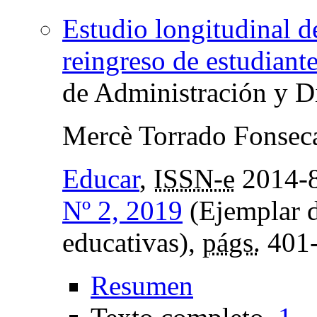
Estudio longitudinal 
reingreso de estudiant
de Administración y D
Mercè Torrado Fonsec
Educar
,
ISSN-e
2014-
Nº 2, 2019
(Ejemplar d
educativas),
págs.
401
Resumen