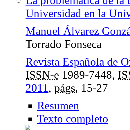
La problemática de la t
Universidad en la Uni
Manuel Álvarez Gonzá
Torrado Fonseca
Revista Española de O
ISSN-e
1989-7448,
I
2011
,
págs.
15-27
Resumen
Texto completo