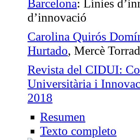
Barcelona
:
Línies d’in
d’innovació
Carolina Quirós Domí
Hurtado
, Mercè Torra
Revista del CIDUI: Co
Universitària i Innova
2018
Resumen
Texto completo