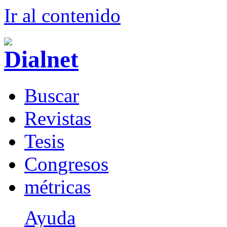
Ir al conteni
d
o
B
uscar
R
evistas
T
esis
Co
n
gresos
m
étricas
Ayuda