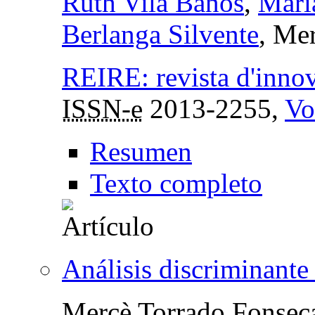
Ruth Vilà Baños
,
Marí
Berlanga Silvente
, Me
REIRE: revista d'innov
ISSN-e
2013-2255,
Vo
Resumen
Texto completo
Análisis discriminant
Mercè Torrado Fonsec