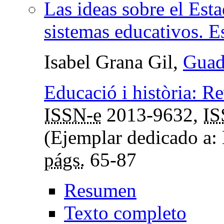
Las ideas sobre el Esta
sistemas educativos. 
Isabel Grana Gil,
Guad
Educació i història: Re
ISSN-e
2013-9632,
I
(Ejemplar dedicado a: H
págs.
65-87
Resumen
Texto completo