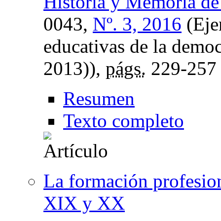
Historia y Memoria de
0043,
Nº. 3, 2016
(Eje
educativas de la demo
2013)),
págs.
229-257
Resumen
Texto completo
La formación profesion
XIX y XX