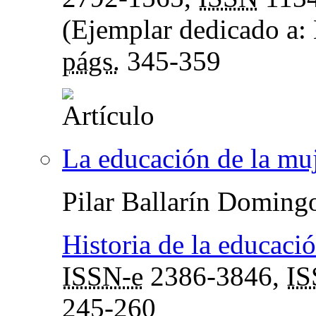
(Ejemplar dedicado a: 
págs.
345-359
La educación de la muj
Pilar Ballarín Doming
Historia de la educació
ISSN-e
2386-3846,
I
245-260