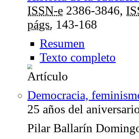
ISSN-e
2386-3846,
I
págs.
143-168
Resumen
Texto completo
Democracia, feminismo
25 años del aniversar
Pilar Ballarín Doming