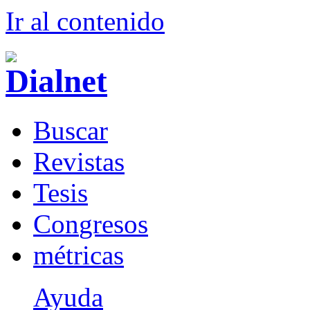
Ir al conteni
d
o
B
uscar
R
evistas
T
esis
Co
n
gresos
m
étricas
Ayuda