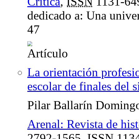
Crítica
,
ISSN
1131-64
dedicado a: Una univer
47
La orientación profesio
escolar de finales del 
Pilar Ballarín Doming
Arenal: Revista de hist
2792-1565,
ISSN
1134