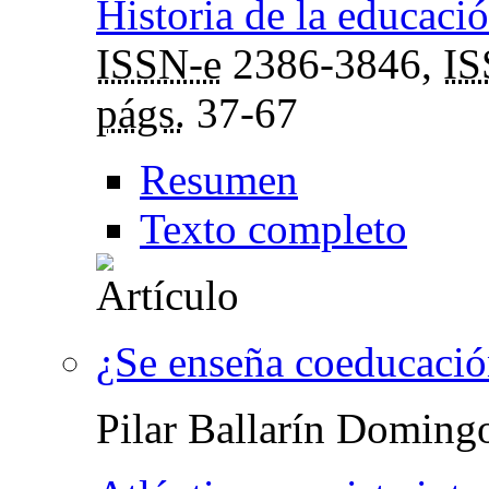
Historia de la educació
ISSN-e
2386-3846,
I
págs.
37-67
Resumen
Texto completo
¿Se enseña coeducació
Pilar Ballarín Doming