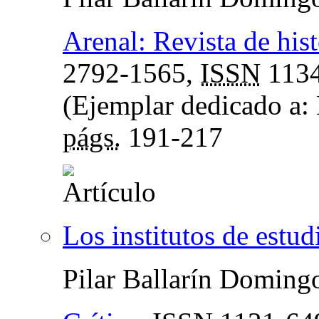
Arenal: Revista de hist
2792-1565,
ISSN
1134
(Ejemplar dedicado a: 
págs.
191-217
Los institutos de estud
Pilar Ballarín Doming