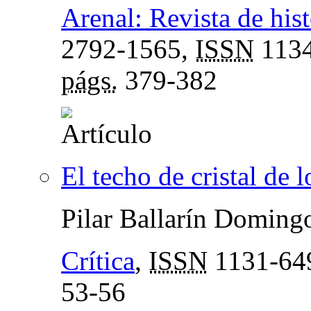
Arenal: Revista de hist
2792-1565,
ISSN
1134
págs.
379-382
El techo de cristal de 
Pilar Ballarín Doming
Crítica
,
ISSN
1131-64
53-56