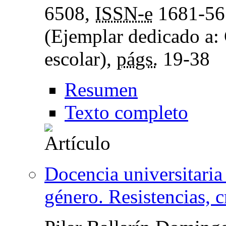
6508,
ISSN-e
1681-56
(Ejemplar dedicado a: 
escolar),
págs.
19-38
Resumen
Texto completo
Docencia universitaria
género. Resistencias, c