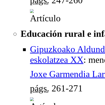
págs.
247-260
Educación rural e in
Gipuzkoako Aldundi
eskolatzea XX
:
men
Joxe Garmendia Lar
págs.
261-271