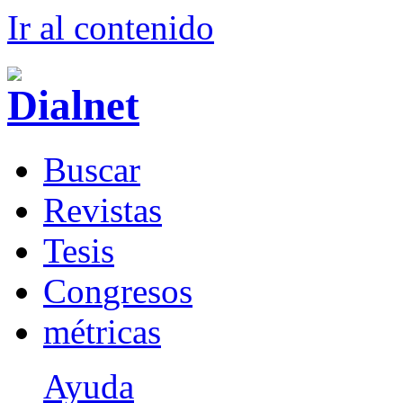
Ir al conteni
d
o
B
uscar
R
evistas
T
esis
Co
n
gresos
m
étricas
Ayuda