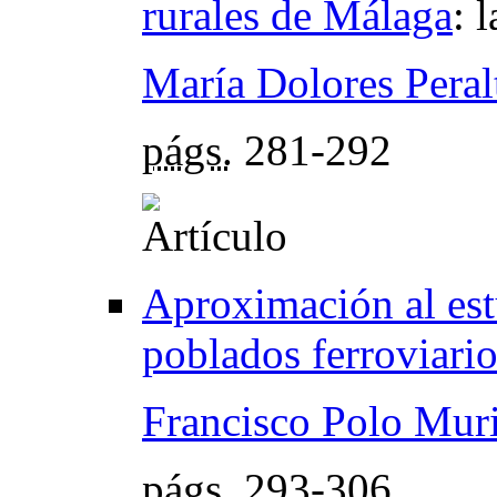
rurales de Málaga
:
l
María Dolores Peral
págs.
281-292
Aproximación al estu
poblados ferroviario
Francisco Polo Muri
págs.
293-306