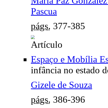
María Paz González
Pascua
págs.
377-385
Espaço e Mobília Es
infância no estado 
Gizele de Souza
págs.
386-396