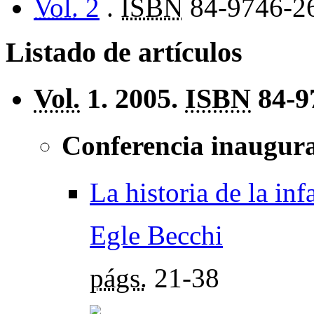
Vol.
2
.
ISBN
84-9746-2
Listado de artículos
Vol.
1. 2005.
ISBN
84-9
Conferencia inaugura
La historia de la inf
Egle Becchi
págs.
21-38