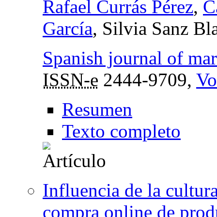
Rafael Currás Pérez
,
C
García
, Silvia Sanz Bl
Spanish journal of ma
ISSN-e
2444-9709,
Vo
Resumen
Texto completo
Influencia de la cultu
compra online de produ