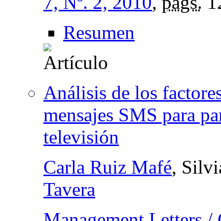
7, Nº. 2, 2010
,
págs.
1
Resumen
Análisis de los factore
mensajes SMS para par
televisión
Carla Ruiz Mafé
, Silv
Tavera
Management Letters / 