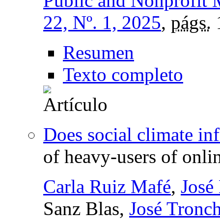
Public and Nonprofit 
22, Nº. 1, 2025
,
págs.
Resumen
Texto completo
Does social climate i
of heavy-users of onl
Carla Ruiz Mafé
,
José
Sanz Blas,
José Tronch