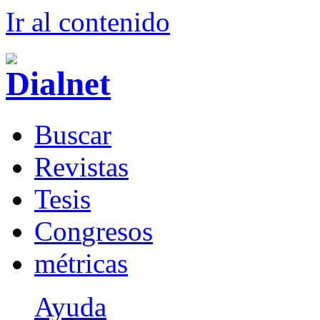
Ir al conteni
d
o
B
uscar
R
evistas
T
esis
Co
n
gresos
m
étricas
Ayuda