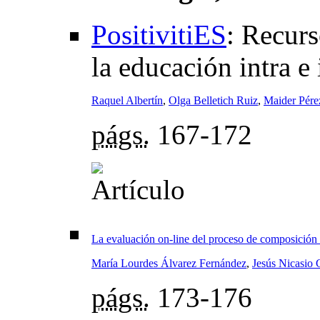
PositivitiES
:
Recurso
la educación intra e 
Raquel Albertín
,
Olga Belletich Ruiz
,
Maider Pérez
págs.
167-172
La evaluación on-line del proceso de composición 
María Lourdes Álvarez Fernández
,
Jesús Nicasio 
págs.
173-176