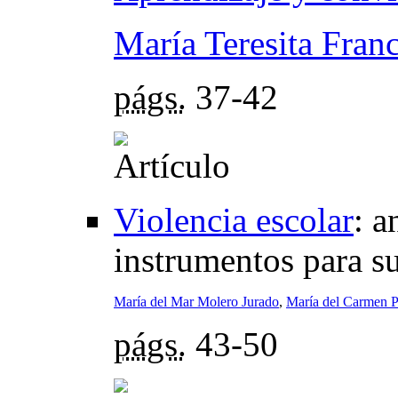
María Teresita Fran
págs.
37-42
Violencia escolar
:
a
instrumentos para s
María del Mar Molero Jurado
,
María del Carmen P
págs.
43-50