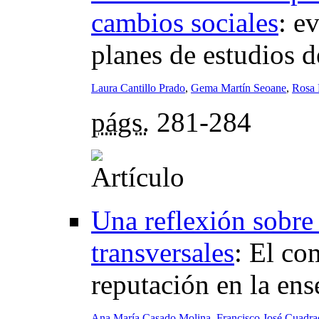
cambios sociales
:
ev
planes de estudios d
Laura Cantillo Prado
,
Gema Martín Seoane
,
Rosa 
págs.
281-284
Una reflexión sobre 
transversales
:
El co
reputación en la en
Ana María Casado Molina
,
Francisco José Cuadr