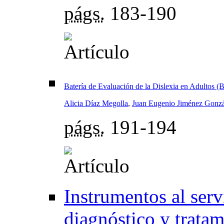
págs.
183-190
Batería de Evaluación de la Dislexia en Adultos 
Alicia Díaz Megolla
,
Juan Eugenio Jiménez Gonzá
págs.
191-194
Instrumentos al serv
diagnóstico y trata