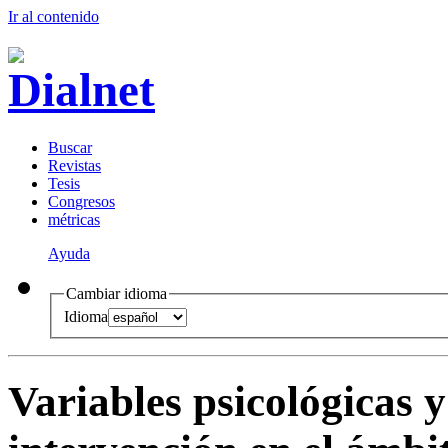
Ir al conteni
d
o
B
uscar
R
evistas
T
esis
Co
n
gresos
m
étricas
Ayuda
Cambiar idioma
Idioma
Variables psicológicas y