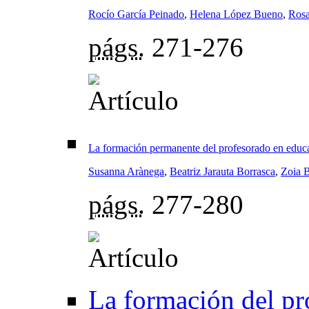
Rocío García Peinado
,
Helena López Bueno
,
Rosa
págs.
271-276
La formación permanente del profesorado en educa
Susanna Arànega
,
Beatriz Jarauta Borrasca
,
Zoia 
págs.
277-280
La formación del pr