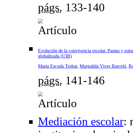
págs.
133-140
Evolución de la convivencia escolar. Pautas y estra
globalizada (UIB)
Marta Escoda Trobat
,
Margalida Vives Barceló
,
Ro
págs.
141-146
Mediación escolar
: