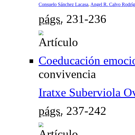
Consuelo Sánchez Lacasa
,
Angel R. Calvo Rodrí
págs.
231-236
Coeducación emoci
convivencia
Iratxe Suberviola O
págs.
237-242