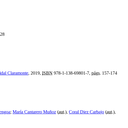
28
idal Claramonte
, 2019,
ISBN
978-1-138-69801-7,
págs.
157-174
Bengoa
;
María Cantarero Muñoz
(
aut.
),
Coral Diez Carbajo
(
aut.
),