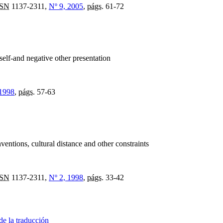
SSN
1137-2311,
Nº 9, 2005
,
págs.
61-72
 self-and negative other presentation
 1998
,
págs.
57-63
nventions, cultural distance and other constraints
SSN
1137-2311,
Nº 2, 1998
,
págs.
33-42
de la traducción