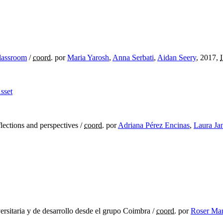
classroom
/
coord.
por
Maria Yarosh
,
Anna Serbati
,
Aidan Seery
, 2017,
sset
lections and perspectives
/
coord.
por
Adriana Pérez Encinas
,
Laura Ja
ersitaria y de desarrollo desde el grupo Coimbra
/
coord.
por
Roser Ma