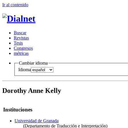
Ir al conteni
d
o
B
uscar
R
evistas
T
esis
Co
n
gresos
m
étricas
Cambiar idioma
Idioma
Dorothy Anne Kelly
Instituciones
Universidad de Granada
(Departamento de Traducción e Interpretación)