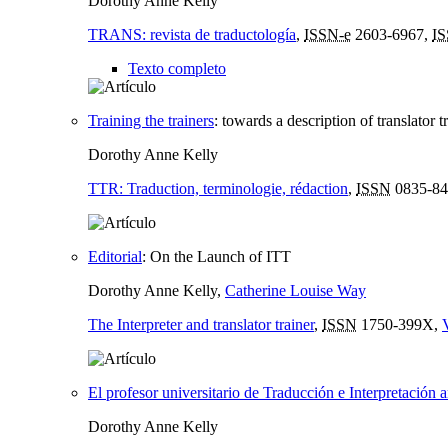
Dorothy Anne Kelly
TRANS: revista de traductología
,
ISSN-e
2603-6967,
I
Texto completo
Training the trainers
:
towards a description of translator 
Dorothy Anne Kelly
TTR: Traduction, terminologie, rédaction
,
ISSN
0835-84
Editorial
:
On the Launch of ITT
Dorothy Anne Kelly,
Catherine Louise Way
The Interpreter and translator trainer
,
ISSN
1750-399X,
El profesor universitario de Traducción e Interpretación
Dorothy Anne Kelly