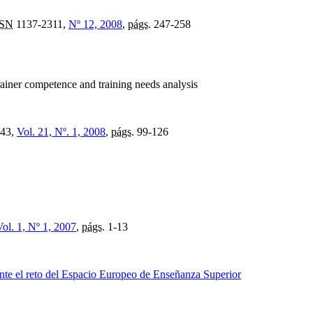
SSN
1137-2311,
Nº 12, 2008
,
págs.
247-258
trainer competence and training needs analysis
43,
Vol. 21, Nº. 1, 2008
,
págs.
99-126
Vol. 1, Nº 1, 2007
,
págs.
1-13
 ante el reto del Espacio Europeo de Enseñanza Superior