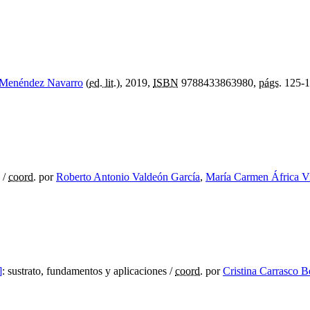
 Menéndez Navarro
(
ed. lit.
), 2019,
ISBN
9788433863980,
págs.
125-1
/
coord.
por
Roberto Antonio Valdeón García
,
María Carmen África V
]
:
sustrato, fundamentos y aplicaciones
/
coord.
por
Cristina Carrasco 