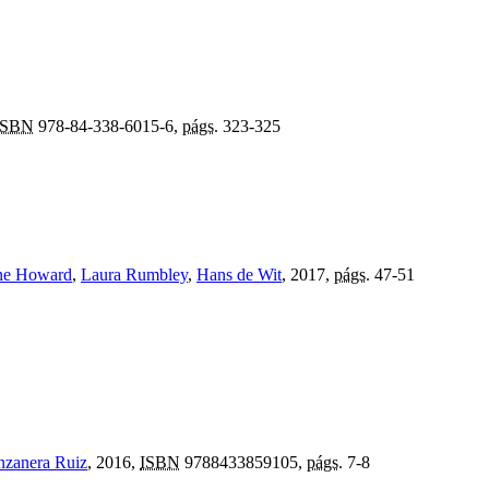
ISBN
978-84-338-6015-6,
págs.
323-325
ne Howard
,
Laura Rumbley
,
Hans de Wit
, 2017,
págs.
47-51
nzanera Ruiz
, 2016,
ISBN
9788433859105,
págs.
7-8