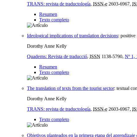
TRANS: revista de traductología
,
ISSN-e
2603-6967,
I
Resumen
Texto completo
Ideological implications of translation decisions
:
positive
Dorothy Anne Kelly
Quaderns: Revista de traducció
,
ISSN
1138-5790,
Nº 1,
Resumen
Texto completo
The translation of texts from the tourist sector
:
textual co
Dorothy Anne Kelly
TRANS: revista de traductología
,
ISSN-e
2603-6967,
I
Texto completo
Objetivos planteados en la primera etapa del aprendizaje 