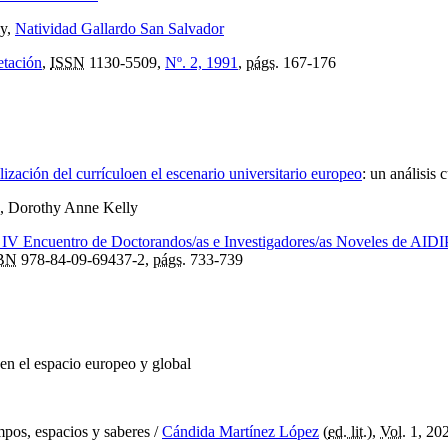
ly,
Natividad Gallardo San Salvador
etación
,
ISSN
1130-5509,
Nº. 2, 1991
,
págs.
167-176
lización del currículoen el escenario universitario europeo
:
un análisis c
, Dorothy Anne Kelly
, IV Encuentro de Doctorandos/as e Investigadores/as Noveles de AID
BN
978-84-09-69437-2,
págs.
733-739
en el espacio europeo y global
mpos, espacios y saberes
/
Cándida Martínez López
(
ed. lit.
),
Vol.
1, 202