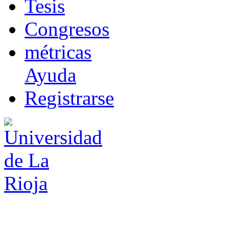
T
esis
Co
n
gresos
m
étricas
Ayuda
R
e
gistrarse