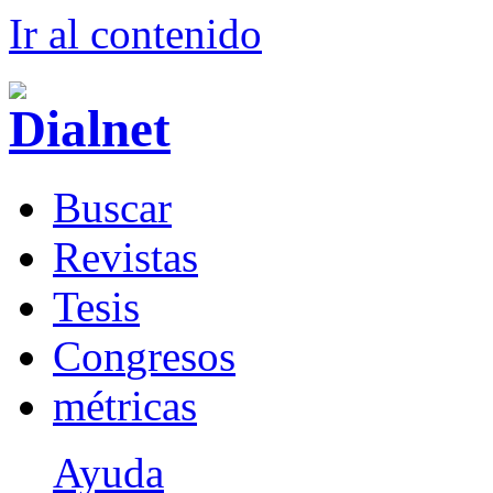
Ir al conteni
d
o
B
uscar
R
evistas
T
esis
Co
n
gresos
m
étricas
Ayuda