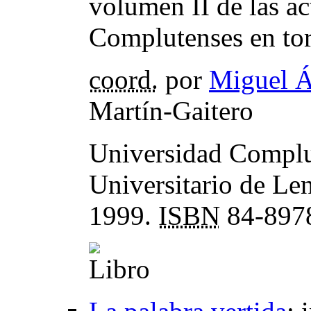
volumen II de las ac
Complutenses en tor
coord.
por
Miguel Á
Martín-Gaitero
Universidad Complut
Universitario de Le
1999.
ISBN
84-897