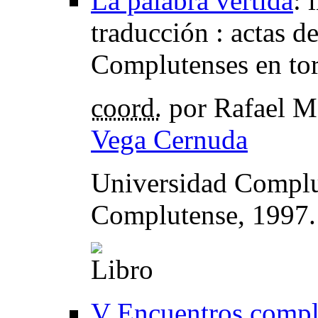
La palabra vertida
:
traducción : actas d
Complutenses en tor
coord.
por Rafael M
Vega Cernuda
Universidad Complut
Complutense, 1997
V Encuentros complu