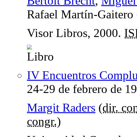
Bertolt Brecht
,
Miguel
Rafael Martín-Gaitero 
Visor Libros, 2000.
I
IV Encuentros Complut
24-29 de febrero de 1
Margit Raders
(
dir. co
congr.
)