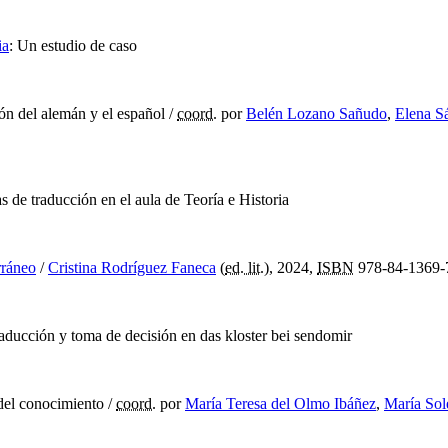
ia
:
Un estudio de caso
ón del alemán y el español
/
coord.
por
Belén Lozano Sañudo
,
Elena S
s de traducción en el aula de Teoría e Historia
rráneo
/
Cristina Rodríguez Faneca
(
ed. lit.
), 2024,
ISBN
978-84-1369-
aducción y toma de decisión en das kloster bei sendomir
del conocimiento
/
coord.
por
María Teresa del Olmo Ibáñez
,
María Sol