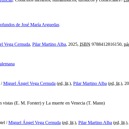
 profundos de José María Arguedas
el Vega Cernuda
,
Pilar Martino Alba
, 2025,
ISBN
9788412816150,
pá
 alemana
/
Miguel Ángel Vega Cernuda
(
ed. lit.
),
Pilar Martino Alba
(
ed. lit.
), 2
 vistas (E. M. Forster) y La muerte en Venecia (T. Mann)
otel
/
Miguel Ángel Vega Cernuda
(
ed. lit.
),
Pilar Martino Alba
(
ed. lit.
)