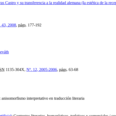
 Castro y su transferencia a la realidad alemana (la estética de la rec
. 43, 2008
,
págs.
177-192
orváth
SSN
1135-304X,
Nº. 12, 2005-2006
,
págs.
63-68
:
anisomorfismo interpretativo en traducción literaria
tificial
:
Contextos literarios, humanísticos, turísticos y comerciales
/
co