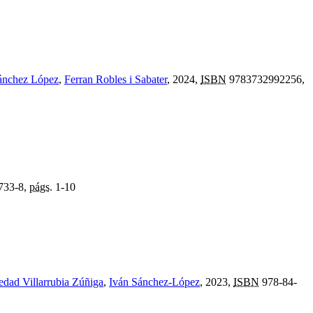
ánchez López
,
Ferran Robles i Sabater
, 2024,
ISBN
9783732992256,
733-8,
págs.
1-10
edad Villarrubia Zúñiga
,
Iván Sánchez-López
, 2023,
ISBN
978-84-