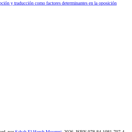
epción y traducción como factores determinantes en la oposición
ord.
por
Sabah El Herch Moumni
, 2026,
ISBN
978-84-1081-707-4,