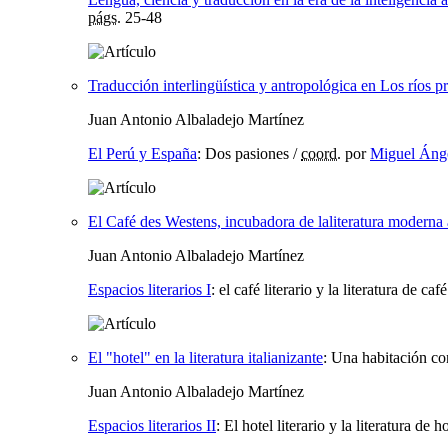
págs.
25-48
Traducción interlingüística y antropológica en Los ríos
Juan Antonio Albaladejo Martínez
El Perú y España
:
Dos pasiones
/
coord.
por
Miguel Áng
El Café des Westens, incubadora de laliteratura moderna
Juan Antonio Albaladejo Martínez
Espacios literarios I
:
el café literario y la literatura de café
El "hotel" en la literatura italianizante
:
Una habitación con
Juan Antonio Albaladejo Martínez
Espacios literarios II
:
El hotel literario y la literatura de h