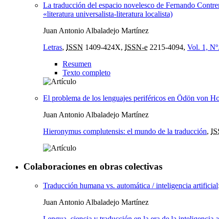
La traducción del espacio novelesco de Fernando Contreras
«literatura universalista-literatura localista)
Juan Antonio Albaladejo Martínez
Letras
,
ISSN
1409-424X,
ISSN-e
2215-4094,
Vol. 1, Nº
Resumen
Texto completo
El problema de los lenguajes periféricos en Ödön von H
Juan Antonio Albaladejo Martínez
Hieronymus complutensis: el mundo de la traducción
,
I
Colaboraciones en obras colectivas
Traducción humana vs. automática / inteligencia artificial
Juan Antonio Albaladejo Martínez
Lengua, ciencia y traducción en la era de la inteligencia ar