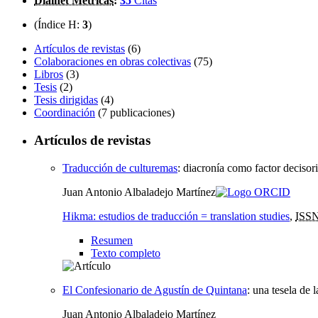
Dialnet Métricas
:
35
Citas
(Índice H:
3
)
Artículos de revistas
(6)
Colaboraciones en obras colectivas
(75)
Libros
(3)
Tesis
(2)
Tesis dirigidas
(4)
Coordinación
(7 publicaciones)
Artículos de revistas
Traducción de culturemas
:
diacronía como factor decisori
Juan Antonio Albaladejo Martínez
Hikma: estudios de traducción = translation studies
,
ISS
Resumen
Texto completo
El Confesionario de Agustín de Quintana
:
una tesela de 
Juan Antonio Albaladejo Martínez