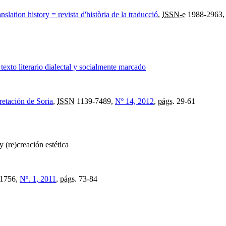
anslation history = revista d'història de la traducció
,
ISSN-e
1988-2963
texto literario dialectal y socialmente marcado
retación de Soria
,
ISSN
1139-7489,
Nº 14, 2012
,
págs.
29-61
 (re)creación estética
1756,
Nº. 1, 2011
,
págs.
73-84