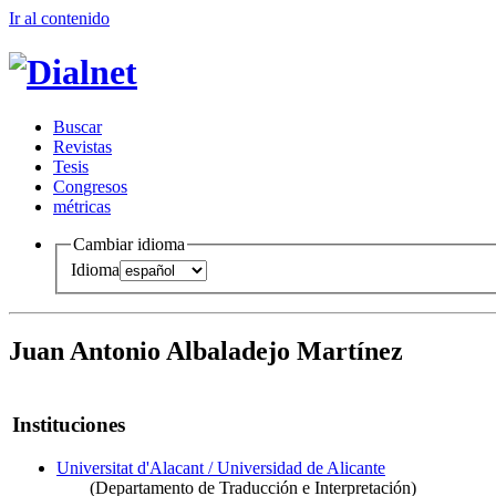
Ir al conteni
d
o
B
uscar
R
evistas
T
esis
Co
n
gresos
m
étricas
Cambiar idioma
Idioma
Juan Antonio Albaladejo Martínez
Instituciones
Universitat d'Alacant / Universidad de Alicante
(Departamento de Traducción e Interpretación)