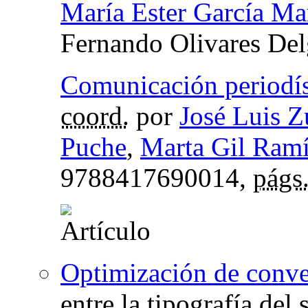
María Ester García Ma
Fernando Olivares De
Comunicación periodíst
coord.
por
José Luis Z
Puche
,
Marta Gil Ramí
9788417690014,
págs
Optimización de conve
entre la tipografía del 