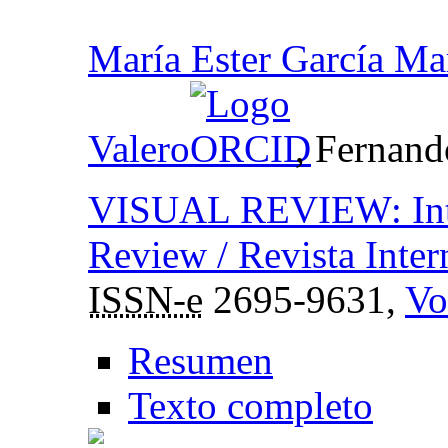
María Ester García Ma
Valero
, Fernand
VISUAL REVIEW: Inter
Review / Revista Inter
ISSN-e
2695-9631,
Vo
Resumen
Texto completo