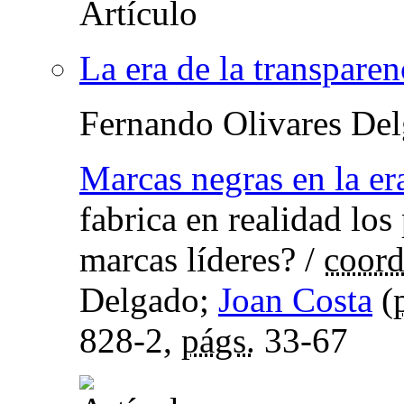
La era de la transparen
Fernando Olivares De
Marcas negras en la era
fabrica en realidad lo
marcas líderes?
/
coord
Delgado;
Joan Costa
(
828-2,
págs.
33-67