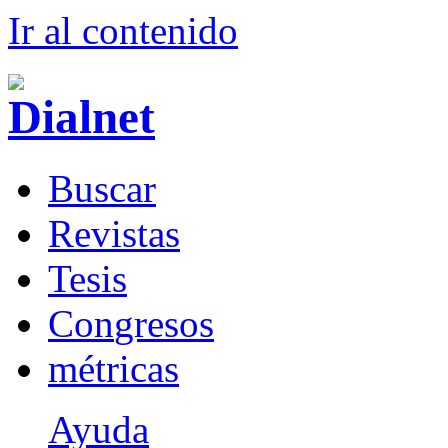
Ir al conteni
d
o
B
uscar
R
evistas
T
esis
Co
n
gresos
m
étricas
Ayuda