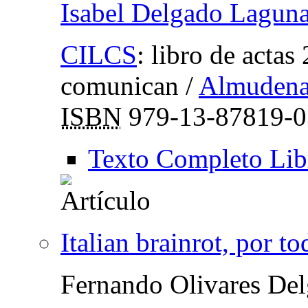
Isabel Delgado Lagun
CILCS
:
libro de acta
comunican
/
Almudena
ISBN
979-13-87819-0
Texto Completo Lib
Italian brainrot, por t
Fernando Olivares De