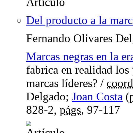
Del producto a la marc
Fernando Olivares De
Marcas negras en la era
fabrica en realidad lo
marcas líderes?
/
coord
Delgado;
Joan Costa
(
828-2,
págs.
97-117