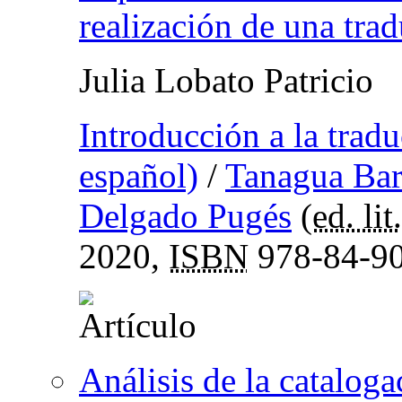
realización de una tra
Julia Lobato Patricio
Introducción a la tradu
español)
/
Tanagua Bar
Delgado Pugés
(
ed. lit.
2020,
ISBN
978-84-90
Análisis de la catalog