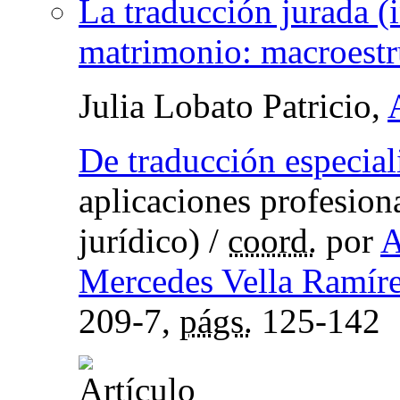
La traducción jurada (i
matrimonio: macroest
Julia Lobato Patricio,
De traducción especial
aplicaciones profesion
jurídico)
/
coord.
por
A
Mercedes Vella Ramír
209-7,
págs.
125-142