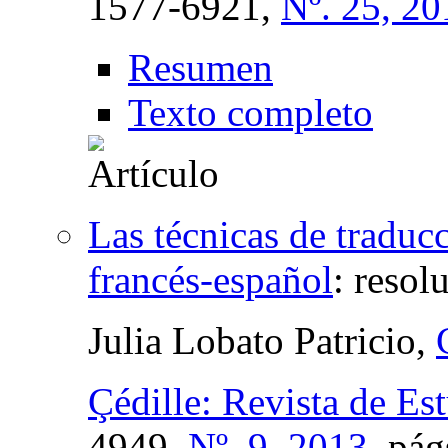
1577-6921,
Nº. 25, 20
Resumen
Texto completo
Las técnicas de traduc
francés-español
:
resol
Julia Lobato Patricio,
Çédille: Revista de Es
4949,
Nº. 9, 2013
,
pág