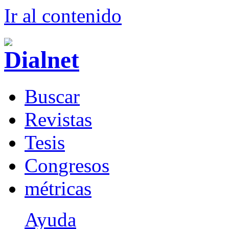
Ir al conteni
d
o
B
uscar
R
evistas
T
esis
Co
n
gresos
m
étricas
Ayuda