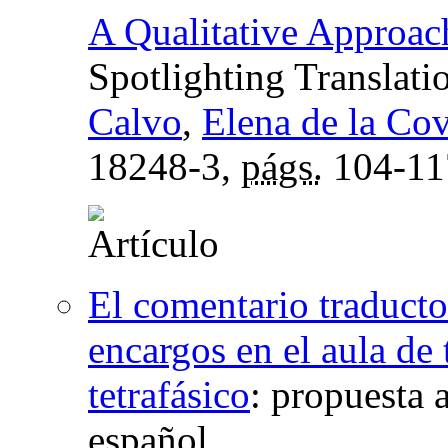
A Qualitative Approach
Spotlighting Translat
Calvo
,
Elena de la Co
18248-3,
págs.
104-11
El comentario traduct
encargos en el aula de
tetrafásico
:
propuesta a
español.