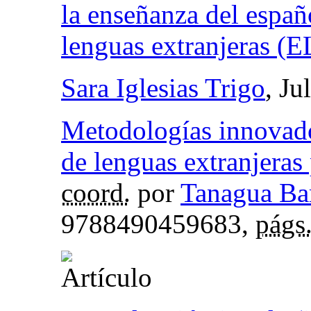
la enseñanza del españ
lenguas extranjeras (
Sara Iglesias Trigo
, Ju
Metodologías innovado
de lenguas extranjeras 
coord.
por
Tanagua Ba
9788490459683,
págs