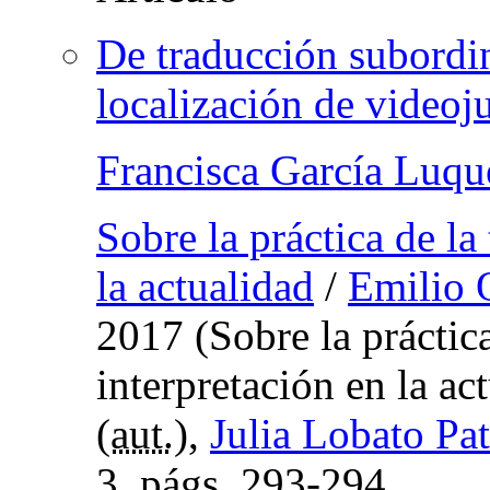
De traducción subordin
localización de videoj
Francisca García Luqu
Sobre la práctica de la
la actualidad
/
Emilio O
2017 (Sobre la práctica
interpretación en la ac
(
aut.
),
Julia Lobato Pat
3,
págs.
293-294