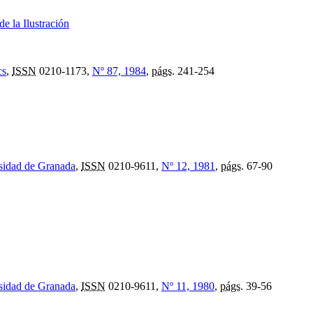
e la Ilustración
cs
,
ISSN
0210-1173,
Nº 87, 1984
,
págs.
241-254
rsidad de Granada
,
ISSN
0210-9611,
Nº 12, 1981
,
págs.
67-90
rsidad de Granada
,
ISSN
0210-9611,
Nº 11, 1980
,
págs.
39-56