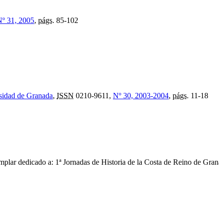
º 31, 2005
,
págs.
85-102
rsidad de Granada
,
ISSN
0210-9611,
Nº 30, 2003-2004
,
págs.
11-18
plar dedicado a: 1ª Jornadas de Historia de la Costa de Reino de Gra