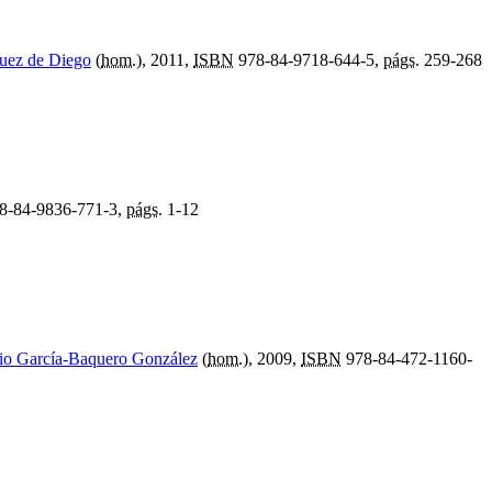
guez de Diego
(
hom.
), 2011,
ISBN
978-84-9718-644-5,
págs.
259-268
8-84-9836-771-3,
págs.
1-12
io García-Baquero González
(
hom.
), 2009,
ISBN
978-84-472-1160-