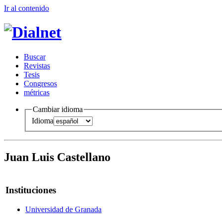
Ir al conteni
d
o
B
uscar
R
evistas
T
esis
Co
n
gresos
m
étricas
Cambiar idioma
Idioma
Juan Luis Castellano
Instituciones
Universidad de Granada