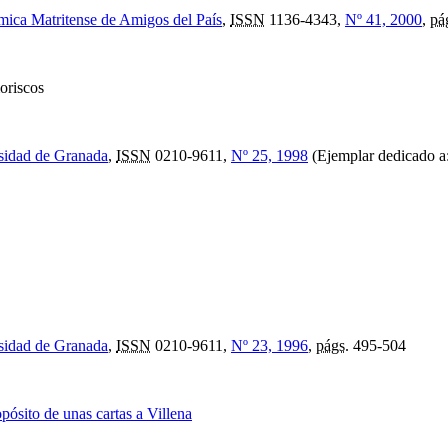
mica Matritense de Amigos del País
,
ISSN
1136-4343,
Nº 41, 2000
,
pá
oriscos
rsidad de Granada
,
ISSN
0210-9611,
Nº 25, 1998
(Ejemplar dedicado a: 
rsidad de Granada
,
ISSN
0210-9611,
Nº 23, 1996
,
págs.
495-504
pósito de unas cartas a Villena