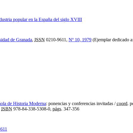
ndustria popular en la España del siglo XVIII
rsidad de Granada
,
ISSN
0210-9611,
Nº 10, 1979
(Ejemplar dedicado a
ñola de Historia Moderna
:
ponencias y conferencias invitadas
/
coord.
po
,
ISBN
978-84-338-5308-0,
págs.
347-356
1611