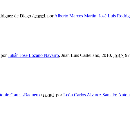
dríguez de Diego
/
coord.
por
Alberto Marcos Martín
;
José Luis Rodrí
por
Julián José Lozano Navarro
, Juan Luis Castellano, 2010,
ISBN
97
ntonio García-Baquero
/
coord.
por
León Carlos Alvarez Santaló
;
Anton