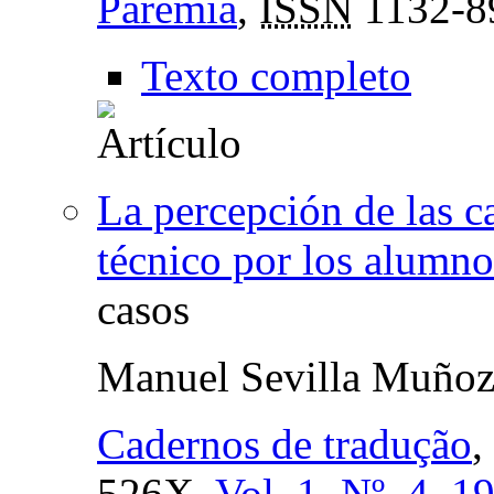
Paremia
,
ISSN
1132-8
Texto completo
La percepción de las car
técnico por los alumno
casos
Manuel Sevilla Muño
Cadernos de tradução
,
526X,
Vol. 1, Nº. 4, 1