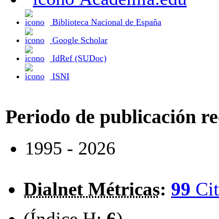
Biblioteca Nacional de España
Google Scholar
IdRef (SUDoc)
ISNI
Periodo de publicación r
1995 - 2026
Dialnet Métricas
:
99
Cit
(Índice H:
6
)