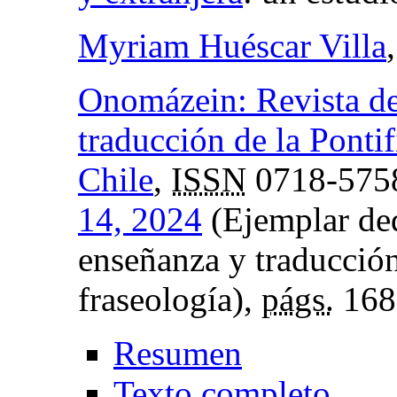
Myriam Huéscar Villa
Onomázein: Revista de 
traducción de la Ponti
Chile
,
ISSN
0718-575
14, 2024
(Ejemplar ded
enseñanza y traducción
fraseología),
págs.
168
Resumen
Texto completo