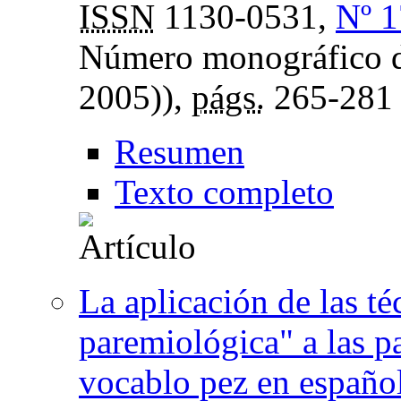
ISSN
1130-0531,
Nº 1
Número monográfico d
2005)),
págs.
265-281
Resumen
Texto completo
La aplicación de las té
paremiológica" a las pa
vocablo pez en español