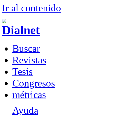
Ir al conteni
d
o
B
uscar
R
evistas
T
esis
Co
n
gresos
m
étricas
Ayuda