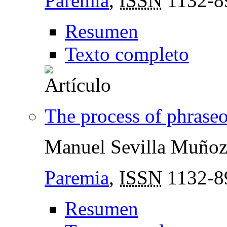
Paremia
,
ISSN
1132-8
Resumen
Texto completo
The process of phraseo
Manuel Sevilla Muño
Paremia
,
ISSN
1132-8
Resumen