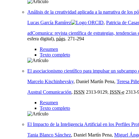
Análisis de la creatividad aplicada a la narrativa de los
Lucas García Ramírez
,
Patricia de Cas
adComunica: revista científica de estrategias, tendencia
esfera digital),
págs.
271-294
Resumen
Texto completo
El asociacionismo científico para impulsar un subcampo
Marcelo Kischinhevsky
, Daniel Martín Pena,
Teresa Piñ
Austral Comunicación
,
ISSN
2313-9129,
ISSN-e
2313-
Resumen
Texto completo
El Impacto de la Inteligencia Artificial en los Perfiles Pr
Tania Blanco Sánchez
, Daniel Martín Pena,
Miguel Ánge