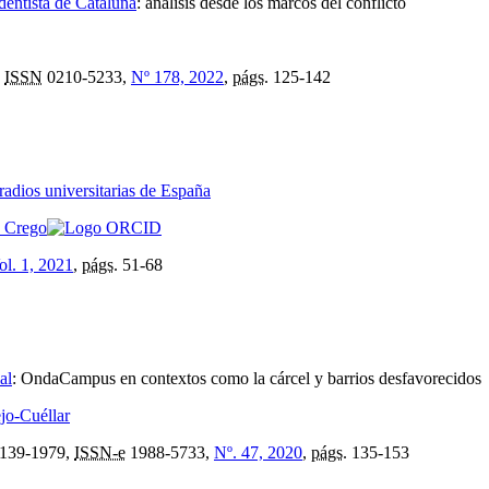
dentista de Cataluña
:
análisis desde los marcos del conflicto
,
ISSN
0210-5233,
Nº 178, 2022
,
págs.
125-142
 radios universitarias de España
o Crego
ol. 1, 2021
,
págs.
51-68
al
:
OndaCampus en contextos como la cárcel y barrios desfavorecidos
jo-Cuéllar
139-1979,
ISSN-e
1988-5733,
Nº. 47, 2020
,
págs.
135-153