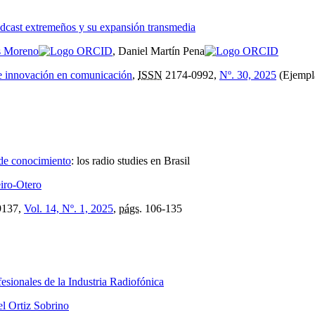
 pódcast extremeños y su expansión transmedia
as Moreno
, Daniel Martín Pena
s e innovación en comunicación
,
ISSN
2174-0992,
Nº. 30, 2025
(Ejempla
 de conocimiento
:
los radio studies en Brasil
eiro-Otero
9137,
Vol. 14, Nº. 1, 2025
,
págs.
106-135
ofesionales de la Industria Radiofónica
l Ortiz Sobrino