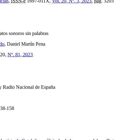
ncias
,
ISSN-e
1697-011X,
Vol. 20, Nº. 3, 2023
,
pág.
3203
atos sonoros sin palabras
do
, Daniel Martín Pena
20,
Nº. 81, 2023
 y Radio Nacional de España
38-158