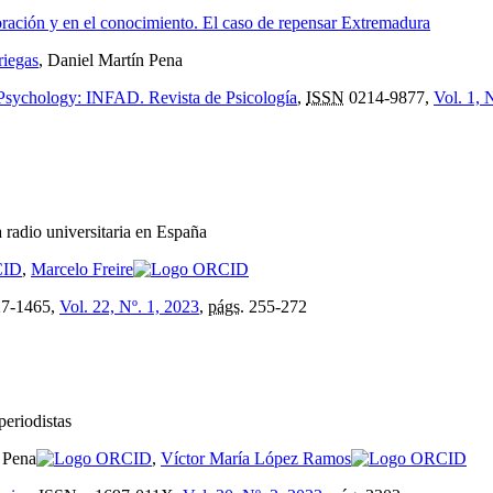
oración y en el conocimiento. El caso de repensar Extremadura
riegas
, Daniel Martín Pena
 Psychology: INFAD. Revista de Psicología
,
ISSN
0214-9877,
Vol. 1, 
a radio universitaria en España
,
Marcelo Freire
7-1465,
Vol. 22, Nº. 1, 2023
,
págs.
255-272
periodistas
n Pena
,
Víctor María López Ramos