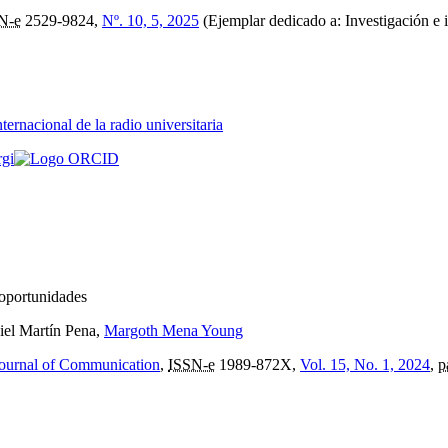
N-e
2529-9824,
Nº. 10, 5, 2025
(Ejemplar dedicado a: Investigación e in
ernacional de la radio universitaria
rgi
oportunidades
iel Martín Pena,
Margoth Mena Young
Journal of Communication
,
ISSN-e
1989-872X,
Vol. 15, No. 1, 2024
,
p