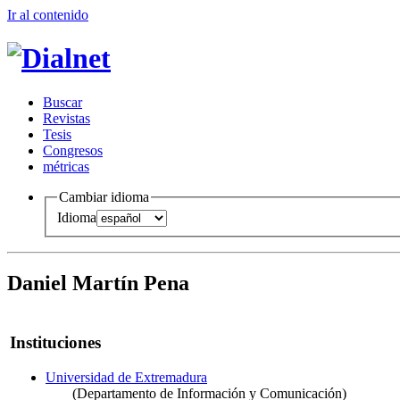
Ir al conteni
d
o
B
uscar
R
evistas
T
esis
Co
n
gresos
m
étricas
Cambiar idioma
Idioma
Daniel Martín Pena
Instituciones
Universidad de Extremadura
(Departamento de Información y Comunicación)