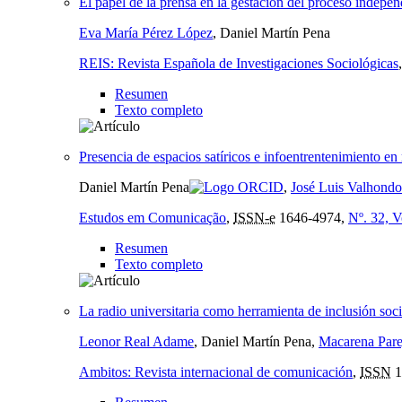
El papel de la prensa en la gestación del proceso indepen
Eva María Pérez López
, Daniel Martín Pena
REIS: Revista Española de Investigaciones Sociológicas
Resumen
Texto completo
Presencia de espacios satíricos e infoentrentenimiento en
Daniel Martín Pena
,
José Luis Valhond
Estudos em Comunicação
,
ISSN-e
1646-4974,
Nº. 32, V
Resumen
Texto completo
La radio universitaria como herramienta de inclusión soci
Leonor Real Adame
, Daniel Martín Pena,
Macarena Pare
Ambitos: Revista internacional de comunicación
,
ISSN
1