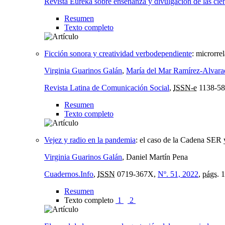
Revista Eureka sobre enseñanza y divulgación de las cie
Resumen
Texto completo
Ficción sonora y creatividad verbodependiente
:
microrrel
Virginia Guarinos Galán
,
María del Mar Ramírez-Alvara
Revista Latina de Comunicación Social
,
ISSN-e
1138-58
Resumen
Texto completo
Vejez y radio en la pandemia
:
el caso de la Cadena SER
Virginia Guarinos Galán
, Daniel Martín Pena
Cuadernos.Info
,
ISSN
0719-367X,
Nº. 51, 2022
,
págs.
1
Resumen
Texto completo
1
2