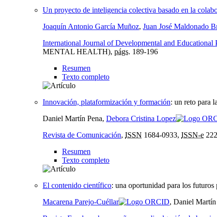
Un proyecto de inteligencia colectiva basado en la colab
Joaquín Antonio García Muñoz
,
Juan José Maldonado B
International Journal of Developmental and Educational
MENTAL HEALTH),
págs.
189-196
Resumen
Texto completo
Innovación, plataformización y formación
:
un reto para l
Daniel Martín Pena,
Debora Cristina Lopez
Revista de Comunicación
,
ISSN
1684-0933,
ISSN-e
222
Resumen
Texto completo
El contenido científico
:
una oportunidad para los futuros 
Macarena Parejo-Cuéllar
, Daniel Martí