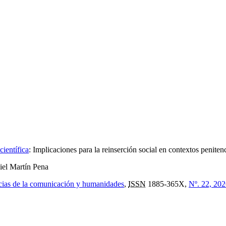
científica
:
Implicaciones para la reinserción social en contextos penitenc
iel Martín Pena
ncias de la comunicación y humanidades
,
ISSN
1885-365X,
Nº. 22, 20