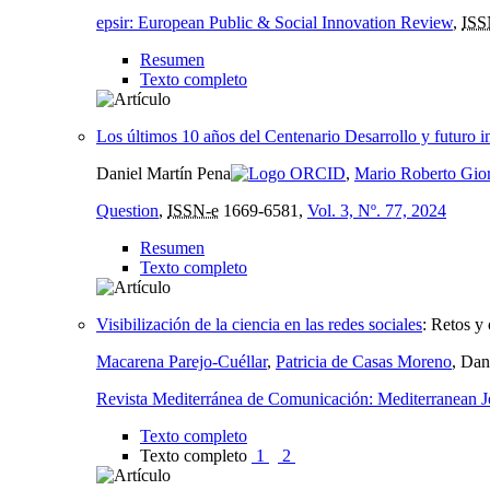
epsir: European Public & Social Innovation Review
,
ISS
Resumen
Texto completo
Los últimos 10 años del Centenario Desarrollo y futuro int
Daniel Martín Pena
,
Mario Roberto Gio
Question
,
ISSN-e
1669-6581,
Vol. 3, Nº. 77, 2024
Resumen
Texto completo
Visibilización de la ciencia en las redes sociales
:
Retos y 
Macarena Parejo-Cuéllar
,
Patricia de Casas Moreno
, Dan
Revista Mediterránea de Comunicación: Mediterranean 
Texto completo
Texto completo
1
2