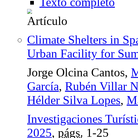
Texto completo
Climate Shelters in Spa
Urban Facility for Su
Jorge Olcina Cantos,
M
García
,
Rubén Villar 
Hélder Silva Lopes
,
Ma
Investigaciones Turísti
2025
,
págs.
1-25