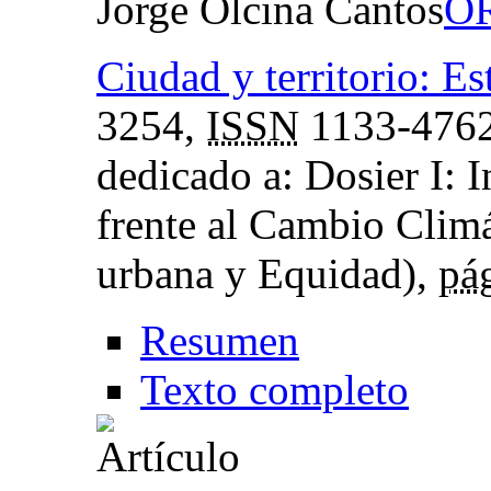
Jorge Olcina Cantos
Ciudad y territorio: Est
3254,
ISSN
1133-476
dedicado a: Dosier I: I
frente al Cambio Climá
urbana y Equidad),
pá
Resumen
Texto completo