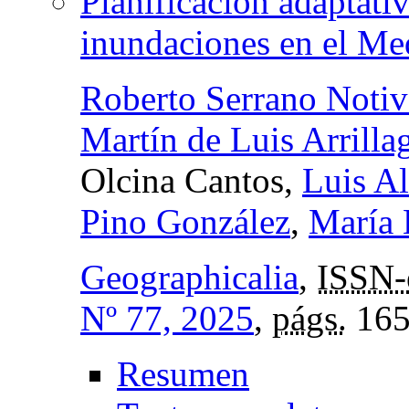
Planificación adaptativ
inundaciones en el Me
Roberto Serrano Notiv
Martín de Luis Arrilla
Olcina Cantos,
Luis A
Pino González
,
María 
Geographicalia
,
ISSN-
Nº 77, 2025
,
págs.
165
Resumen