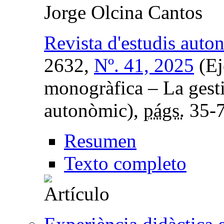
Jorge Olcina Cantos
Revista d'estudis auton
2632,
Nº. 41, 2025
(Ej
monogràfica – La gesti
autonòmic),
págs.
35-
Resumen
Texto completo