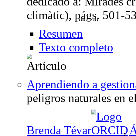
dedicado a: Mirades crí
climàtic),
págs.
501-5
Resumen
Texto completo
Aprendiendo a gestiona
peligros naturales en e
Brenda Tévar
,
Á