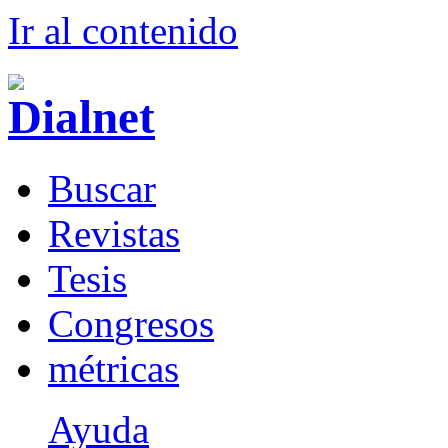
Ir al conteni
d
o
B
uscar
R
evistas
T
esis
Co
n
gresos
m
étricas
Ayuda