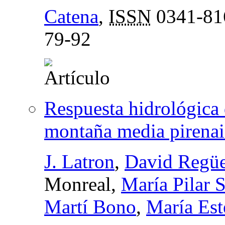
Catena
,
ISSN
0341-81
79-92
Respuesta hidrológica 
montaña media pirenai
J. Latron
,
David Regü
Monreal,
María Pilar 
Martí Bono
,
María Es