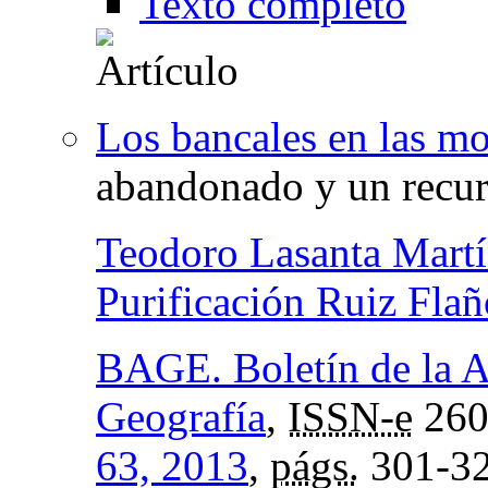
Texto completo
Los bancales en las m
abandonado y un recur
Teodoro Lasanta Mart
Purificación Ruiz Flañ
BAGE. Boletín de la A
Geografía
,
ISSN-e
260
63, 2013
,
págs.
301-3