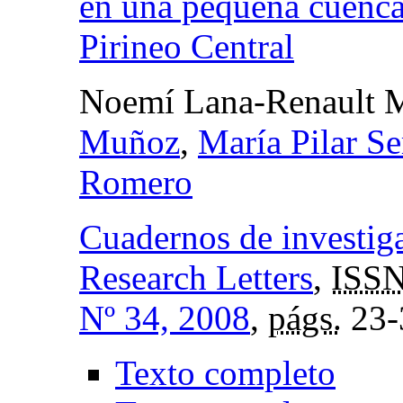
en una pequeña cuenca
Pirineo Central
Noemí Lana-Renault 
Muñoz
,
María Pilar S
Romero
Cuadernos de investig
Research Letters
,
ISSN
Nº 34, 2008
,
págs.
23-
Texto completo