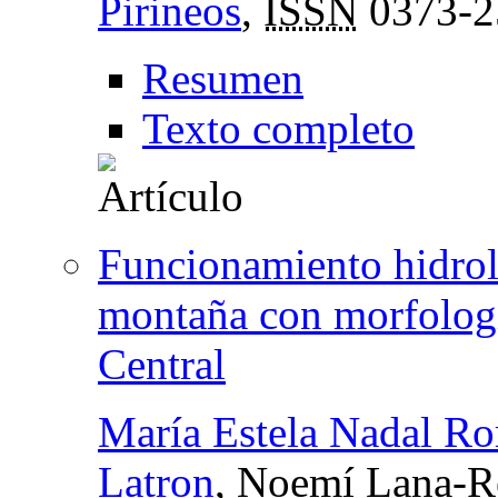
Pirineos
,
ISSN
0373-2
Resumen
Texto completo
Funcionamiento hidrol
montaña con morfologí
Central
María Estela Nadal R
Latron
, Noemí Lana-R