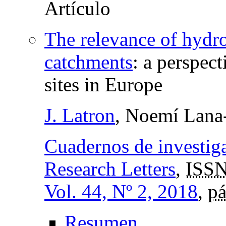
The relevance of hydro
catchments
:
a perspec
sites in Europe
J. Latron
, Noemí Lana
Cuadernos de investig
Research Letters
,
ISSN
Vol. 44, Nº 2, 2018
,
pá
Resumen