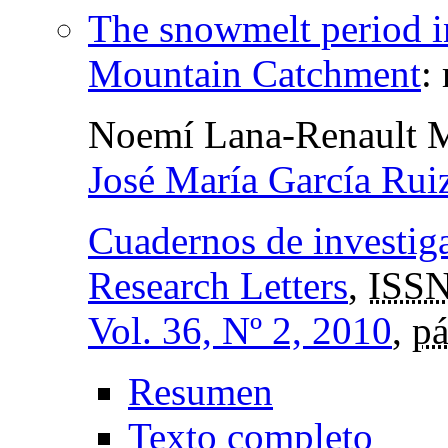
The snowmelt period i
Mountain Catchment
:
Noemí Lana-Renault 
José María García Rui
Cuadernos de investig
Research Letters
,
ISSN
Vol. 36, Nº 2, 2010
,
pá
Resumen
Texto completo