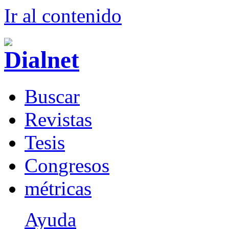
Ir al conteni
d
o
B
uscar
R
evistas
T
esis
Co
n
gresos
m
étricas
Ayuda