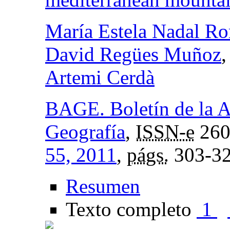
María Estela Nadal R
David Regües Muñoz
Artemi Cerdà
BAGE. Boletín de la A
Geografía
,
ISSN-e
260
55, 2011
,
págs.
303-3
Resumen
Texto completo
1