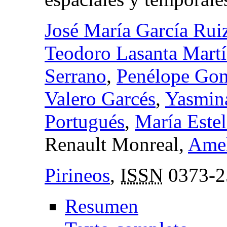
José María García Rui
Teodoro Lasanta Mart
Serrano
,
Penélope Gon
Valero Garcés
,
Yasmin
Portugués
,
María Este
Renault Monreal,
Amel
Pirineos
,
ISSN
0373-2
Resumen