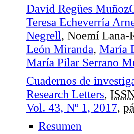
David Regües Muñoz
Teresa Echeverría Arn
Negrell
, Noemí Lana-
León Miranda
,
María 
María Pilar Serrano M
Cuadernos de investig
Research Letters
,
ISSN
Vol. 43, Nº 1, 2017
,
pá
Resumen