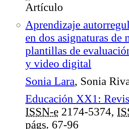
Aprendizaje autorregu
en dos asignaturas de 
plantillas de evaluació
y video digital
Sonia Lara
, Sonia Riva
Educación XX1: Revist
ISSN-e
2174-5374,
I
págs.
67-96