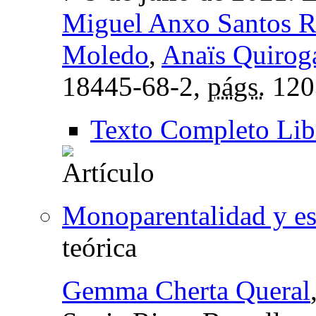
Miguel Anxo Santos 
Moledo
,
Anaïs Quiroga
18445-68-2,
págs.
120
Texto Completo Lib
Monoparentalidad y es
teórica
Gemma Cherta Queral