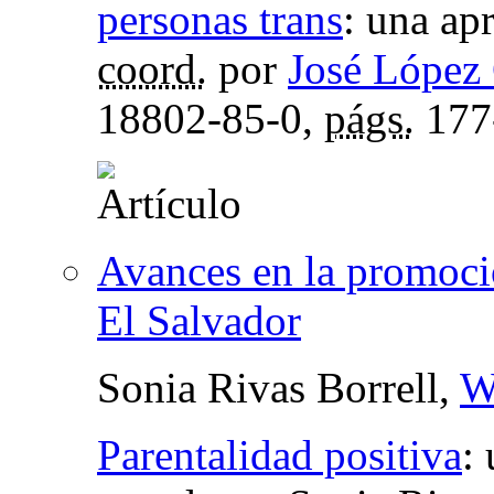
personas trans
:
una apr
coord.
por
José López
18802-85-0,
págs.
177
Avances en la promoció
El Salvador
Sonia Rivas Borrell,
W
Parentalidad positiva
: