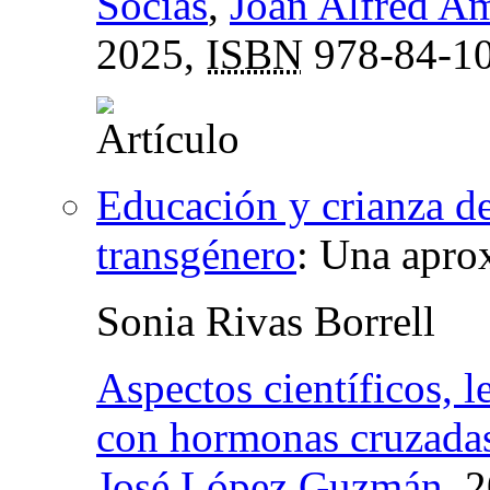
Socias
,
Joan Alfred A
2025,
ISBN
978-84-10
Educación y crianza de
transgénero
:
Una aprox
Sonia Rivas Borrell
Aspectos científicos, l
con hormonas cruzadas
José López Guzmán
, 