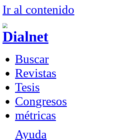
Ir al conteni
d
o
B
uscar
R
evistas
T
esis
Co
n
gresos
m
étricas
Ayuda