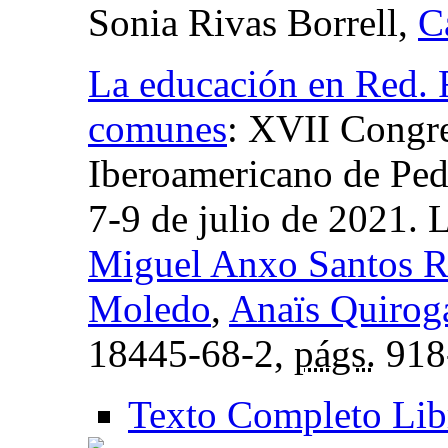
Sonia Rivas Borrell,
C
La educación en Red. R
comunes
:
XVII Congre
Iberoamericano de Ped
7-9 de julio de 2021. 
Miguel Anxo Santos 
Moledo
,
Anaïs Quiroga
18445-68-2,
págs.
918
Texto Completo Lib