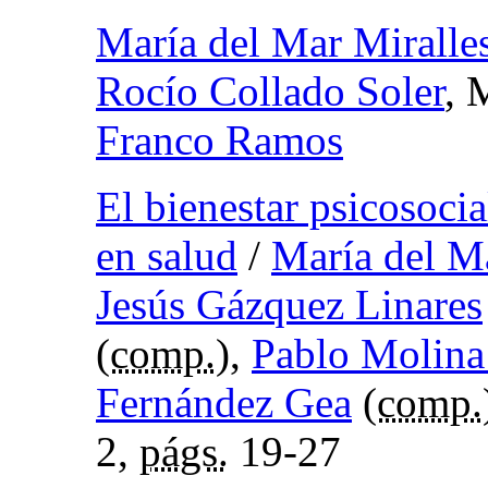
María del Mar Miralle
Rocío Collado Soler
, 
Franco Ramos
El bienestar psicosoci
en salud
/
María del M
Jesús Gázquez Linares
(
comp.
),
Pablo Molin
Fernández Gea
(
comp.
2,
págs.
19-27