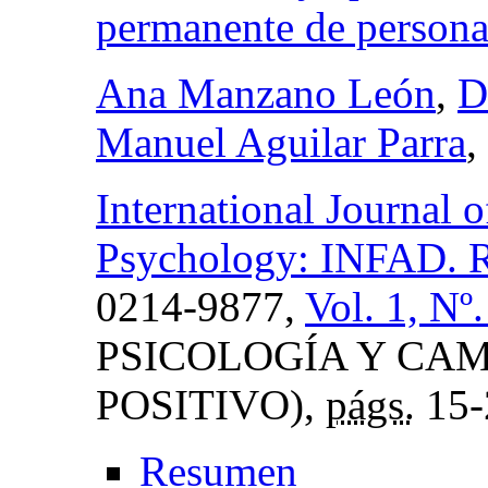
permanente de person
Ana Manzano León
,
D
Manuel Aguilar Parra
,
International Journal
Psychology: INFAD. Re
0214-9877,
Vol. 1, Nº
PSICOLOGÍA Y CAM
POSITIVO),
págs.
15-
Resumen