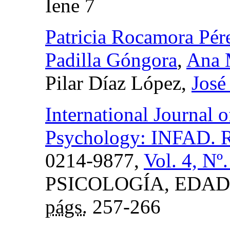
Iene 7
Patricia Rocamora Pér
Padilla Góngora
,
Ana 
Pilar Díaz López,
José
International Journal
Psychology: INFAD. Re
0214-9877,
Vol. 4, Nº
PSICOLOGÍA, EDAD
págs.
257-266