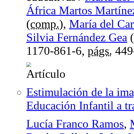
África Martos Martíne
(
comp.
),
María del Ca
Silvia Fernández Gea
(
1170-861-6,
págs.
449
Estimulación de la ima
Educación Infantil a tr
Lucía Franco Ramos
,