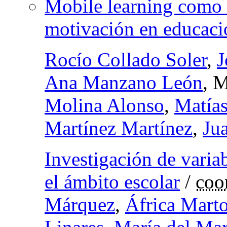
Mobile learning como e
motivación en educaci
Rocío Collado Soler
,
J
Ana Manzano León
, 
Molina Alonso
,
Matías
Martínez Martínez
,
Ju
Investigación de varia
el ámbito escolar
/
coo
Márquez
,
África Mart