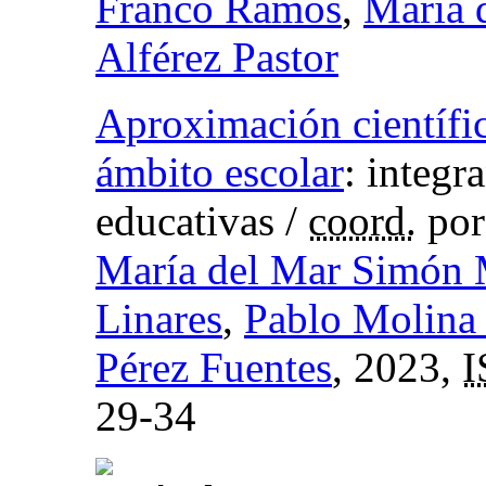
Franco Ramos
,
María 
Alférez Pastor
Aproximación científic
ámbito escolar
:
integr
educativas
/
coord.
po
María del Mar Simón
Linares
,
Pablo Molina
Pérez Fuentes
, 2023,
29-34