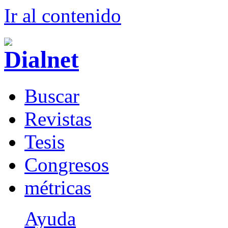
Ir al conteni
d
o
B
uscar
R
evistas
T
esis
Co
n
gresos
m
étricas
Ayuda