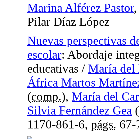
Marina Alférez Pastor
Pilar Díaz López
Nuevas perspectivas de
escolar
:
Abordaje integ
educativas
/
María del
África Martos Martíne
(
comp.
),
María del Ca
Silvia Fernández Gea
(
1170-861-6,
págs.
67-