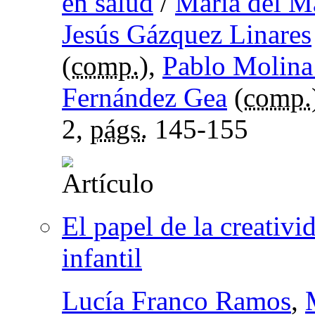
en salud
/
María del M
Jesús Gázquez Linares
(
comp.
),
Pablo Molin
Fernández Gea
(
comp.
2,
págs.
145-155
El papel de la creativi
infantil
Lucía Franco Ramos
,