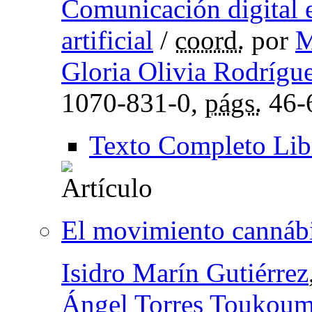
Comunicación digital en
artificial
/
coord.
por
M
Gloria Olivia Rodrígu
1070-831-0,
págs.
46-
Texto Completo Lib
El movimiento cannáb
Isidro Marín Gutiérrez
Ángel Torres Toukoum