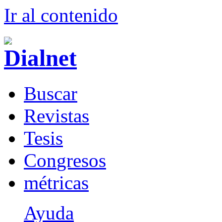
Ir al conteni
d
o
B
uscar
R
evistas
T
esis
Co
n
gresos
m
étricas
Ayuda