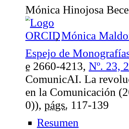
Mónica Hinojosa Bece
,
Mónica Maldo
Espejo de Monografía
e
2660-4213,
Nº. 23, 
ComunicAI. La revoluci
en la Comunicación (
0)),
págs.
117-139
Resumen