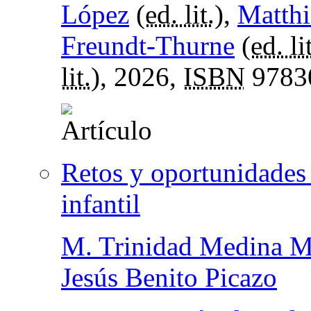
López
(
ed. lit.
),
Matthi
Freundt-Thurne
(
ed. li
lit.
), 2026,
ISBN
9783
Retos y oportunidades 
infantil
M. Trinidad Medina 
Jesús Benito Picazo