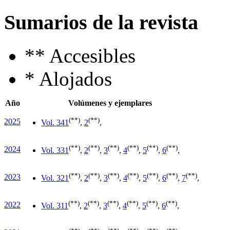
Sumarios de la revista
**
Accesibles
*
Alojados
Año
Volúmenes y ejemplares
(**)
(**)
2025
Vol. 34
1
,
2
,
(**)
(**)
(**)
(**)
(**)
(**)
2024
Vol. 33
1
,
2
,
3
,
4
,
5
,
6
,
(**)
(**)
(**)
(**)
(**)
(**)
(**)
2023
Vol. 32
1
,
2
,
3
,
4
,
5
,
6
,
7
,
(**)
(**)
(**)
(**)
(**)
(**)
2022
Vol. 31
1
,
2
,
3
,
4
,
5
,
6
,