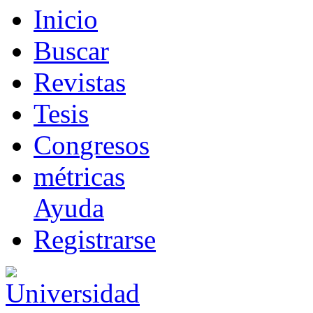
I
nicio
B
uscar
R
evistas
T
esis
Co
n
gresos
m
étricas
Ayuda
R
e
gistrarse