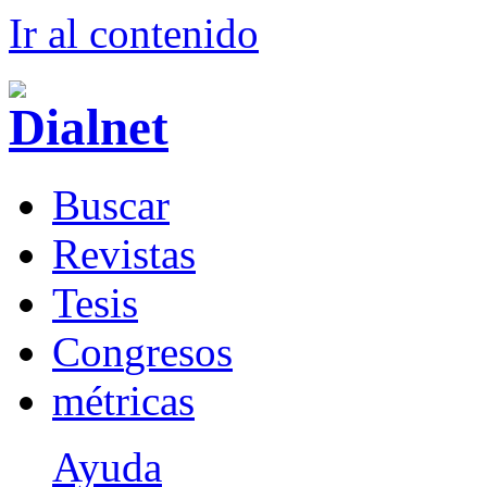
Ir al conteni
d
o
B
uscar
R
evistas
T
esis
Co
n
gresos
m
étricas
Ayuda