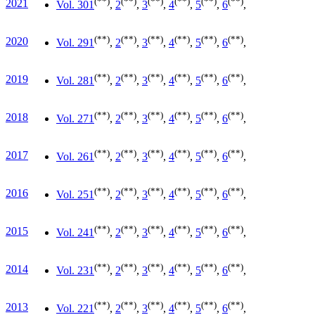
(**)
(**)
(**)
(**)
(**)
(**)
2021
Vol. 30
1
,
2
,
3
,
4
,
5
,
6
,
(**)
(**)
(**)
(**)
(**)
(**)
2020
Vol. 29
1
,
2
,
3
,
4
,
5
,
6
,
(**)
(**)
(**)
(**)
(**)
(**)
2019
Vol. 28
1
,
2
,
3
,
4
,
5
,
6
,
(**)
(**)
(**)
(**)
(**)
(**)
2018
Vol. 27
1
,
2
,
3
,
4
,
5
,
6
,
(**)
(**)
(**)
(**)
(**)
(**)
2017
Vol. 26
1
,
2
,
3
,
4
,
5
,
6
,
(**)
(**)
(**)
(**)
(**)
(**)
2016
Vol. 25
1
,
2
,
3
,
4
,
5
,
6
,
(**)
(**)
(**)
(**)
(**)
(**)
2015
Vol. 24
1
,
2
,
3
,
4
,
5
,
6
,
(**)
(**)
(**)
(**)
(**)
(**)
2014
Vol. 23
1
,
2
,
3
,
4
,
5
,
6
,
(**)
(**)
(**)
(**)
(**)
(**)
2013
Vol. 22
1
,
2
,
3
,
4
,
5
,
6
,