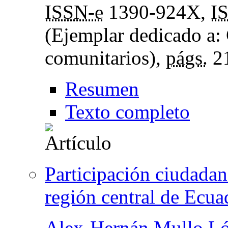
ISSN-e
1390-924X,
I
(Ejemplar dedicado a
comunitarios),
págs.
2
Resumen
Texto completo
Participación ciudadan
región central de Ecua
Alex-Hernán Mullo L