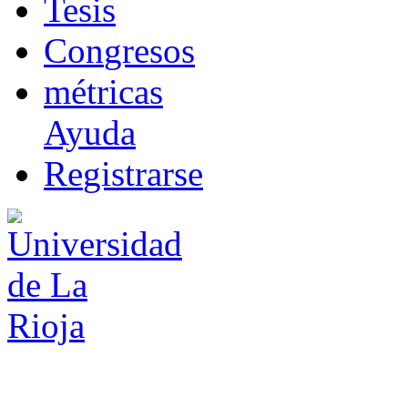
T
esis
Co
n
gresos
m
étricas
Ayuda
R
e
gistrarse