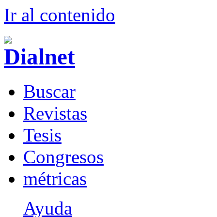
Ir al conteni
d
o
B
uscar
R
evistas
T
esis
Co
n
gresos
m
étricas
Ayuda