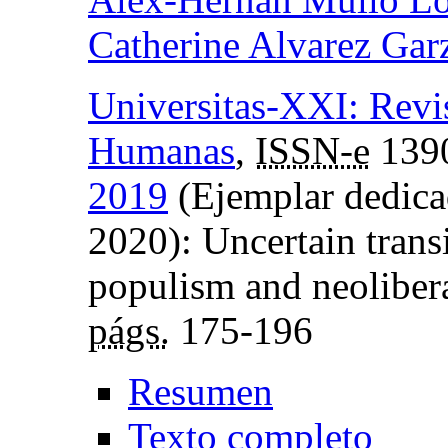
Catherine Alvarez Gar
Universitas-XXI: Revis
Humanas
,
ISSN-e
139
2019
(Ejemplar dedica
2020): Uncertain transi
populism and neolibera
págs.
175-196
Resumen
Texto completo