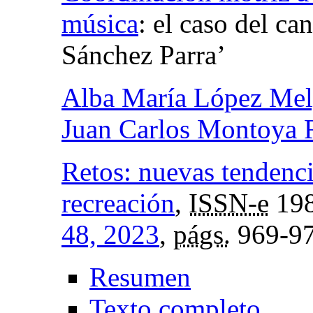
música
:
el caso del ca
Sánchez Parra’
Alba María López Mel
Juan Carlos Montoya 
Retos: nuevas tendenci
recreación
,
ISSN-e
198
48, 2023
,
págs.
969-9
Resumen
Texto completo