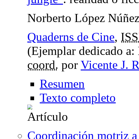
Norberto López Núñe
Quaderns de Cine
,
IS
(Ejemplar dedicado a: 
coord.
por
Vicente J. 
Resumen
Texto completo
Coordinación motriz a t