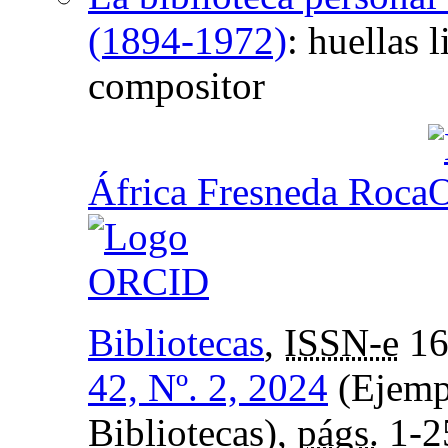
(1894-1972)
:
huellas l
compositor
África Fresneda Roca
Bibliotecas
,
ISSN-e
16
42, Nº. 2, 2024
(Ejempl
Bibliotecas),
págs.
1-2