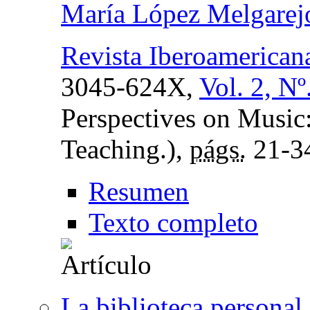
María López Melgarej
Revista Iberoamerican
3045-624X,
Vol. 2, Nº
Perspectives on Music:
Teaching.),
págs.
21-3
Resumen
Texto completo
La biblioteca persona