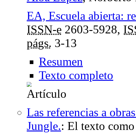
EA, Escuela abierta: r
ISSN-e
2603-5928,
I
págs.
3-13
Resumen
Texto completo
Las referencias a obra
Jungle.
:
El texto como