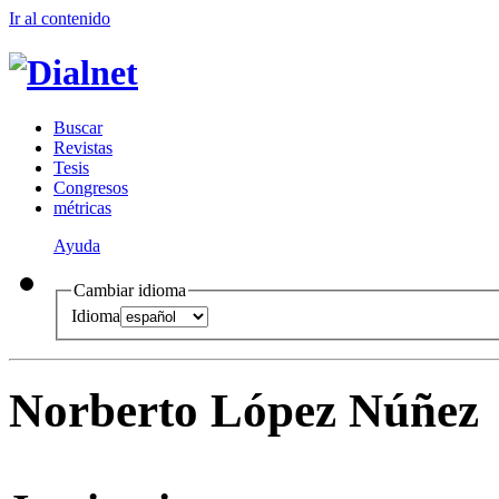
Ir al conteni
d
o
B
uscar
R
evistas
T
esis
Co
n
gresos
m
étricas
Ayuda
Cambiar idioma
Idioma
Norberto López Núñez