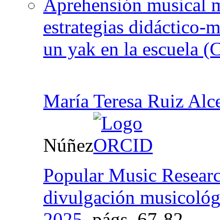
Aprehensión musical mu
estrategias didáctico-m
un yak en la escuela 
María Teresa Ruiz Alc
Núñez
Popular Music Researc
divulgación musicológ
2025
,
págs.
67-82