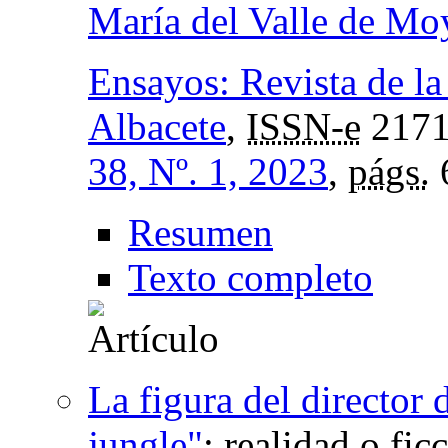
María del Valle de Mo
Ensayos: Revista de la
Albacete
,
ISSN-e
2171
38, Nº. 1, 2023
,
págs.
Resumen
Texto completo
La figura del director 
jungle"
:
realidad o fic