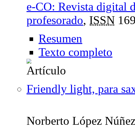
e-CO: Revista digital 
profesorado
,
ISSN
169
Resumen
Texto completo
Friendly light, para sa
Norberto López Núñe