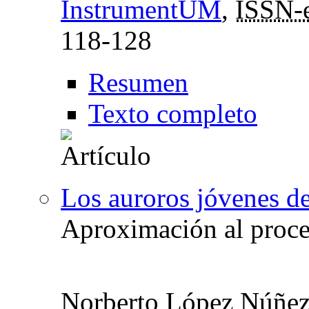
InstrumentUM
,
ISSN-
118-128
Resumen
Texto completo
Los auroros jóvenes d
Aproximación al proce
Norberto López Núñe