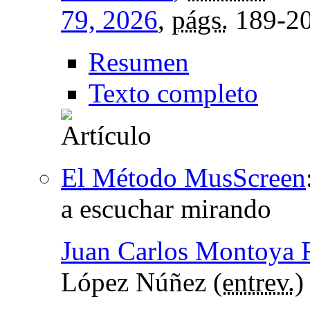
79, 2026
,
págs.
189-2
Resumen
Texto completo
El Método MusScreen
a escuchar mirando
Juan Carlos Montoya 
López Núñez (
entrev.
)