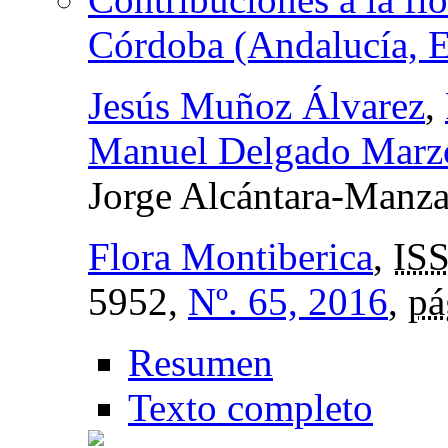
Córdoba (Andalucía, 
Jesús Muñoz Álvarez
,
Manuel Delgado Marz
Jorge Alcántara-Manza
Flora Montiberica
,
IS
5952,
Nº. 65, 2016
,
pá
Resumen
Texto completo