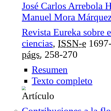
José Carlos Arrebola 
Manuel Mora Márque
Revista Eureka sobre e
ciencias
,
ISSN-e
1697
págs.
258-270
Resumen
Texto completo
Contribuciones a la fl