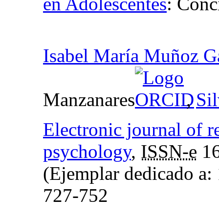
en Adolescentes
:
Conci
Isabel María Muñoz G
Manzanares
,
Si
Electronic journal of r
psychology
,
ISSN-e
16
(Ejemplar dedicado a:
727-752