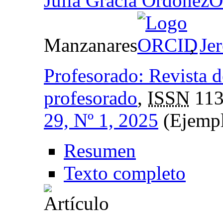
Julia Gracia Ordóñez
Manzanares
,
Je
Profesorado: Revista d
profesorado
,
ISSN
113
29, Nº 1, 2025
(Ejempl
Resumen
Texto completo