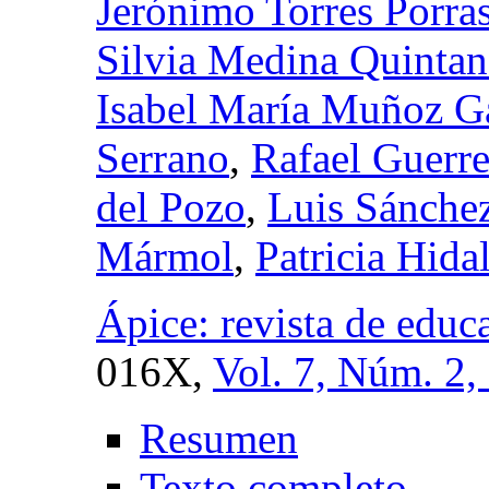
Jerónimo Torres Porra
Silvia Medina Quintan
Isabel María Muñoz G
Serrano
,
Rafael Guerre
del Pozo
,
Luis Sánche
Mármol
,
Patricia Hida
Ápice: revista de educa
016X,
Vol. 7, Núm. 2,
Resumen
Texto completo