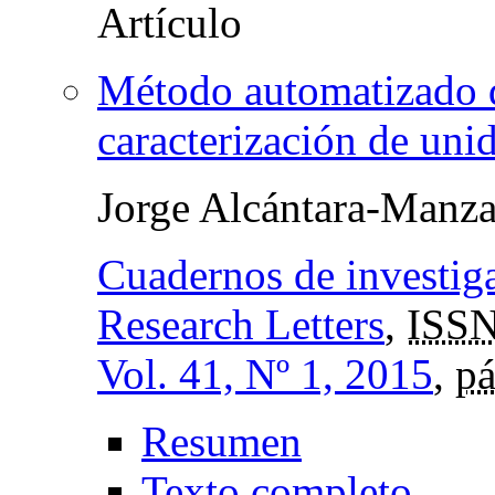
Método automatizado d
caracterización de uni
Jorge Alcántara-Manz
Cuadernos de investig
Research Letters
,
ISSN
Vol. 41, Nº 1, 2015
,
pá
Resumen
Texto completo