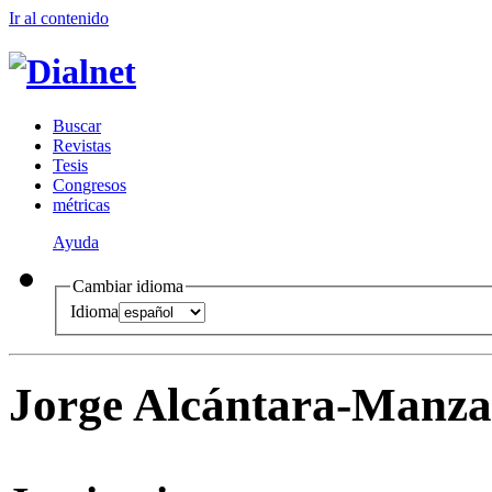
Ir al conteni
d
o
B
uscar
R
evistas
T
esis
Co
n
gresos
m
étricas
Ayuda
Cambiar idioma
Idioma
Jorge Alcántara-Manza