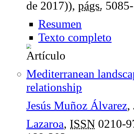
de 2017)),
págs.
5085-
Resumen
Texto completo
Mediterranean landsca
relationship
Jesús Muñoz Álvarez
,
Lazaroa
,
ISSN
0210-9