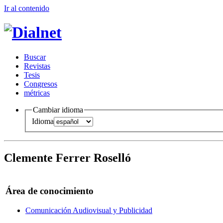
Ir al conteni
d
o
B
uscar
R
evistas
T
esis
Co
n
gresos
m
étricas
Cambiar idioma
Idioma
Clemente Ferrer Roselló
Área de conocimiento
Comunicación Audiovisual y Publicidad