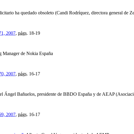
licitario ha quedado obsoleto (Candi Rodríquez, directora general de Z
71, 2007
,
págs.
18-19
ng Manager de Nokia España
70, 2007
,
págs.
16-17
l Ángel Bañuelos, presidente de BBDO España y de AEAP (Asociació
69, 2007
,
págs.
16-17