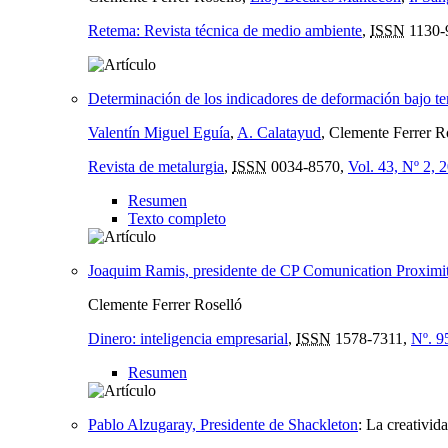
Retema: Revista técnica de medio ambiente
,
ISSN
1130-
Determinación de los indicadores de deformación bajo te
Valentín Miguel Eguía
,
A. Calatayud
, Clemente Ferrer R
Revista de metalurgia
,
ISSN
0034-8570,
Vol. 43, Nº 2, 
Resumen
Texto completo
Joaquim Ramis, presidente de CP Comunication Proximi
Clemente Ferrer Roselló
Dinero: inteligencia empresarial
,
ISSN
1578-7311,
Nº. 9
Resumen
Pablo Alzugaray, Presidente de Shackleton
:
La creativida