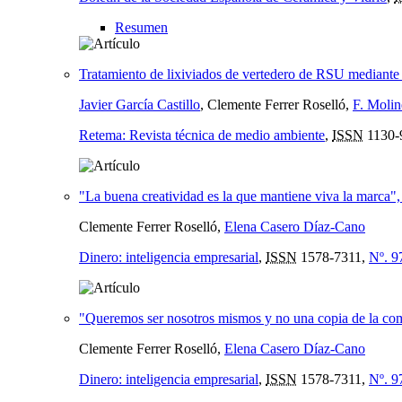
Resumen
Tratamiento de lixiviados de vertedero de RSU mediante 
Javier García Castillo
, Clemente Ferrer Roselló,
F. Molin
Retema: Revista técnica de medio ambiente
,
ISSN
1130-
"La buena creatividad es la que mantiene viva la marca"
Clemente Ferrer Roselló,
Elena Casero Díaz-Cano
Dinero: inteligencia empresarial
,
ISSN
1578-7311,
Nº. 9
"Queremos ser nosotros mismos y no una copia de la co
Clemente Ferrer Roselló,
Elena Casero Díaz-Cano
Dinero: inteligencia empresarial
,
ISSN
1578-7311,
Nº. 9