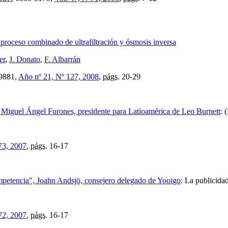
proceso combinado de ultrafiltración y ósmosis inversa
er
,
J. Donato
,
F. Albarrán
9881,
Año nº 21, Nº 127, 2008
,
págs.
20-29
, Miguel Ángel Furones, presidente para Latioamérica de Leo Burnett
:
(
73, 2007
,
págs.
16-17
mpetencia", Joahn Andsjö, consejero delegado de Yooigo
:
La publicidad
72, 2007
,
págs.
16-17