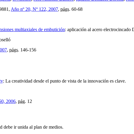
9881,
Año nº 20, Nº 122, 2007
,
págs.
60-68
nsiones multiaxiales de embutición
:
aplicación al acero electrocinca
oselló
2007
,
págs.
146-156
ty
:
La creatividad desde el punto de vista de la innovación es clave.
50, 2006
,
pág.
12
d debe ir unida al plan de medios.