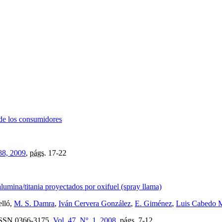
 de los consumidores
88, 2009
,
págs.
17-22
lumina/titania proyectados por oxifuel (spray llama)
elló,
M. S. Damra
,
Iván Cervera González
,
E. Giménez
,
Luis Cabedo 
SSN
0366-3175,
Vol. 47, Nº. 1, 2008
,
págs.
7-12