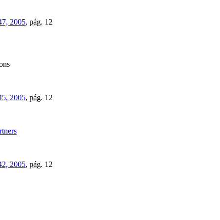
47, 2005
,
pág.
12
ons
45, 2005
,
pág.
12
rtners
42, 2005
,
pág.
12