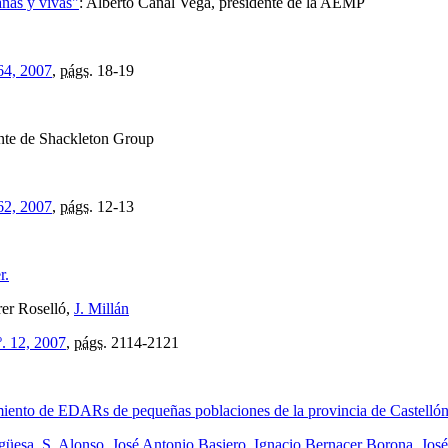
anas y vivas"
:
Alberto Canal Vega, presidente de la AEMP
64, 2007
,
págs.
18-19
ente de Shackleton Group
62, 2007
,
págs.
12-13
r.
rer Roselló,
J. Millán
º. 12, 2007
,
págs.
2114-2121
namiento de EDARs de pequeñas poblaciones de la provincia de Castelló
ngüesa
,
S. Alonso
,
José Antonio Basiero
,
Ignacio Bernacer Borona
,
José