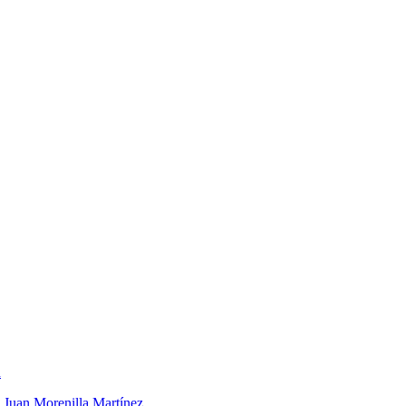
n
 Juan Morenilla Martínez