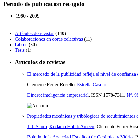
Periodo de publicación recogido
1980 - 2009
Artículos de revistas
(149)
Colaboraciones en obras colectivas
(11)
Libros
(30)
Tesis
(1)
Artículos de revistas
El mercado de la publicidad refleja el nivel de confianza
Clemente Ferrer Roselló,
Estrella Casero
Dinero: inteligencia empresarial
,
ISSN
1578-7311,
Nº. 9
Propiedades mecánicas y tribólogicas de recubrimientos a
J. J. Saura
,
Kudama Habib Ameen
, Clemente Ferrer Ros
Boletín de la Sociedad Española de Cerámica y Vidrio
,
I