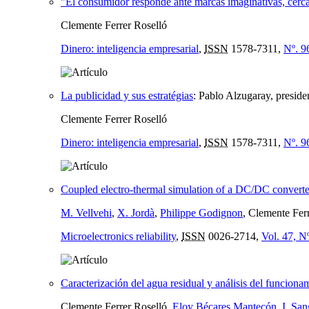
"El consumidor responde ante marcas imaginativas, cerc
Clemente Ferrer Roselló
Dinero: inteligencia empresarial
,
ISSN
1578-7311,
Nº. 9
La publicidad y sus estratégias
:
Pablo Alzugaray, presid
Clemente Ferrer Roselló
Dinero: inteligencia empresarial
,
ISSN
1578-7311,
Nº. 9
Coupled electro-thermal simulation of a DC/DC converte
M. Vellvehi
,
X. Jordà
,
Philippe Godignon
, Clemente Fer
Microelectronics reliability
,
ISSN
0026-2714,
Vol. 47, N
Caracterización del agua residual y análisis del funcio
Clemente Ferrer Roselló,
Eloy Bécares Mantecón
,
I. Sa