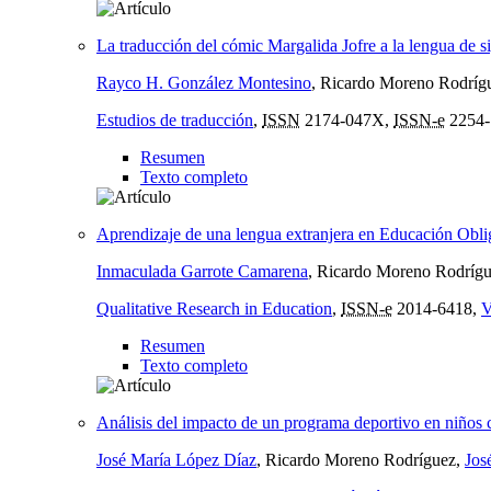
La traducción del cómic Margalida Jofre a la lengua de s
Rayco H. González Montesino
, Ricardo Moreno Rodríg
Estudios de traducción
,
ISSN
2174-047X,
ISSN-e
2254-
Resumen
Texto completo
Aprendizaje de una lengua extranjera en Educación Obli
Inmaculada Garrote Camarena
, Ricardo Moreno Rodríg
Qualitative Research in Education
,
ISSN-e
2014-6418,
V
Resumen
Texto completo
Análisis del impacto de un programa deportivo en niños 
José María López Díaz
, Ricardo Moreno Rodríguez,
Jos