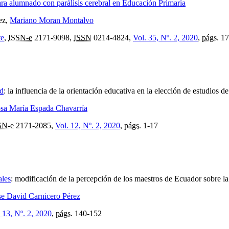
ara alumnado con parálisis cerebral en Educación Primaria
ez,
Mariano Moran Montalvo
te
,
ISSN-e
2171-9098,
ISSN
0214-4824,
Vol. 35, Nº. 2, 2020
,
págs.
17
ad
:
la influencia de la orientación educativa en la elección de estudios d
sa María Espada Chavarría
SN-e
2171-2085,
Vol. 12, Nº. 2, 2020
,
págs.
1-17
ales
:
modificación de la percepción de los maestros de Ecuador sobre la 
se David Carnicero Pérez
 13, Nº. 2, 2020
,
págs.
140-152