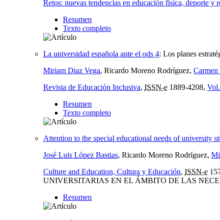
Retos: nuevas tendencias en educación física, deporte y 
Resumen
Texto completo
La universidad española ante el ods 4
:
Los planes estraté
Miriam Diaz Vega
, Ricardo Moreno Rodríguez,
Carmen 
Revista de Educación Inclusiva
,
ISSN-e
1889-4208,
Vol.
Resumen
Texto completo
Attention to the special educational needs of university st
José Luis López Bastias
, Ricardo Moreno Rodríguez,
Mi
Culture and Education, Cultura y Educación
,
ISSN-e
157
UNIVERSITARIAS EN EL ÁMBITO DE LAS NECE
Resumen