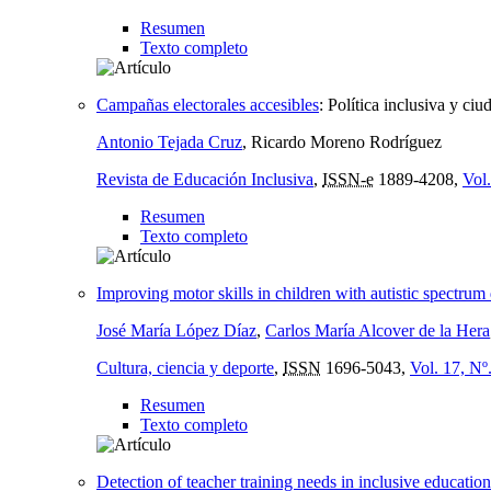
Resumen
Texto completo
Campañas electorales accesibles
:
Política inclusiva y ciu
Antonio Tejada Cruz
, Ricardo Moreno Rodríguez
Revista de Educación Inclusiva
,
ISSN-e
1889-4208,
Vol.
Resumen
Texto completo
Improving motor skills in children with autistic spectrum 
José María López Díaz
,
Carlos María Alcover de la Hera
Cultura, ciencia y deporte
,
ISSN
1696-5043,
Vol. 17, Nº
Resumen
Texto completo
Detection of teacher training needs in inclusive education