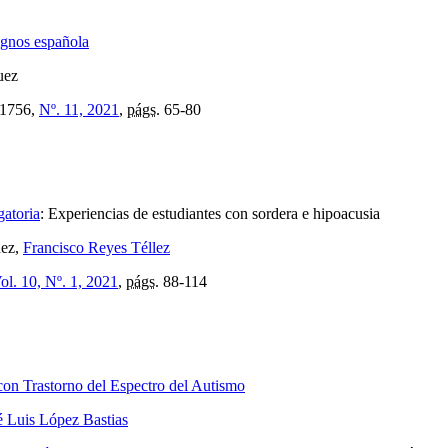
ignos española
uez
1756,
Nº. 11, 2021
,
págs.
65-80
gatoria
:
Experiencias de estudiantes con sordera e hipoacusia
uez,
Francisco Reyes Téllez
ol. 10, Nº. 1, 2021
,
págs.
88-114
con Trastorno del Espectro del Autismo
é Luis López Bastias