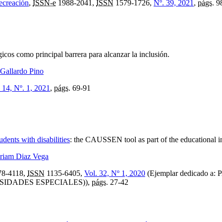
recreación
,
ISSN-e
1988-2041,
ISSN
1579-1726,
Nº. 39, 2021
,
págs.
9
gicos como principal barrera para alcanzar la inclusión.
Gallardo Pino
 14, Nº. 1, 2021
,
págs.
69-91
udents with disabilities
:
the CAUSSEN tool as part of the educational i
riam Diaz Vega
8-4118,
ISSN
1135-6405,
Vol. 32, Nº 1, 2020
(Ejemplar dedicado
SIDADES ESPECIALES)),
págs.
27-42