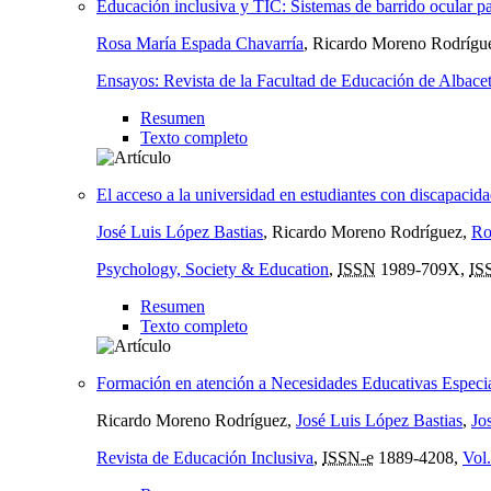
Educación inclusiva y TIC: Sistemas de barrido ocular p
Rosa María Espada Chavarría
, Ricardo Moreno Rodrígu
Ensayos: Revista de la Facultad de Educación de Albace
Resumen
Texto completo
El acceso a la universidad en estudiantes con discapacid
José Luis López Bastias
, Ricardo Moreno Rodríguez,
Ro
Psychology, Society & Education
,
ISSN
1989-709X,
IS
Resumen
Texto completo
Formación en atención a Necesidades Educativas Especi
Ricardo Moreno Rodríguez,
José Luis López Bastias
,
Jo
Revista de Educación Inclusiva
,
ISSN-e
1889-4208,
Vol.