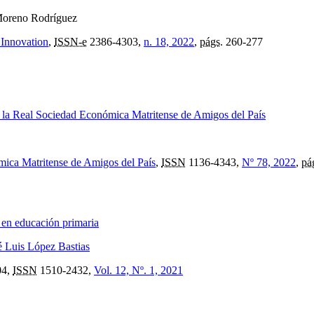
Moreno Rodríguez
 Innovation
,
ISSN-e
2386-4303,
n. 18, 2022
,
págs.
260-277
 la Real Sociedad Económica Matritense de Amigos del País
mica Matritense de Amigos del País
,
ISSN
1136-4343,
Nº 78, 2022
,
pá
en educación primaria
é Luis López Bastias
04,
ISSN
1510-2432,
Vol. 12, Nº. 1, 2021