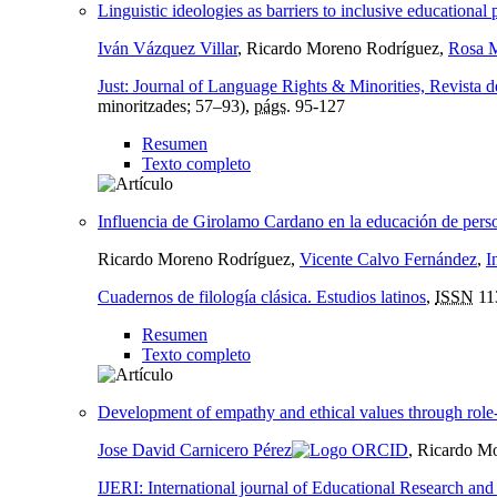
Linguistic ideologies as barriers to inclusive educational
Iván Vázquez Villar
, Ricardo Moreno Rodríguez,
Rosa M
Just: Journal of Language Rights & Minorities, Revista d
minoritzades; 57–93),
págs.
95-127
Resumen
Texto completo
Influencia de Girolamo Cardano en la educación de pers
Ricardo Moreno Rodríguez,
Vicente Calvo Fernández
,
I
Cuadernos de filología clásica. Estudios latinos
,
ISSN
11
Resumen
Texto completo
Development of empathy and ethical values through role-
Jose David Carnicero Pérez
, Ricardo M
IJERI: International journal of Educational Research and