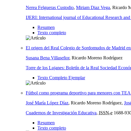
Nerea Felgueras Custodio
,
Miriam Diaz Vega
, Ricardo 
IJERI: International journal of Educational Research and
Resumen
Texto completo
El origen del Real Colegio de Sordomudos de Madrid en
Susana Bena Villaseñor
, Ricardo Moreno Rodríguez
Torre de los Lujanes: Boletín de la Real Sociedad Econó
Texto Completo Ejemplar
Fútbol como programa deportivo para menores con TEA 
José María López Díaz
, Ricardo Moreno Rodríguez,
Jos
Cuadernos de Investigación Educativa
,
ISSN-e
1688-93
Resumen
Texto completo