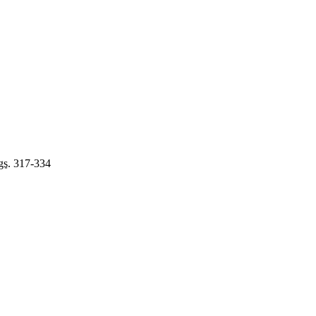
gs.
317-334