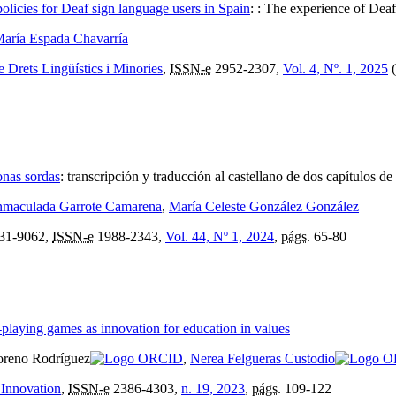
 policies for Deaf sign language users in Spain
:
: The experience of Deaf
aría Espada Chavarría
e Drets Lingüístics i Minories
,
ISSN-e
2952-2307,
Vol. 4, Nº. 1, 2025
(
onas sordas
:
transcripción y traducción al castellano de dos capítulos de
nmaculada Garrote Camarena
,
María Celeste González González
31-9062,
ISSN-e
1988-2343,
Vol. 44, Nº 1, 2024
,
págs.
65-80
playing games as innovation for education in values
oreno Rodríguez
,
Nerea Felgueras Custodio
 Innovation
,
ISSN-e
2386-4303,
n. 19, 2023
,
págs.
109-122