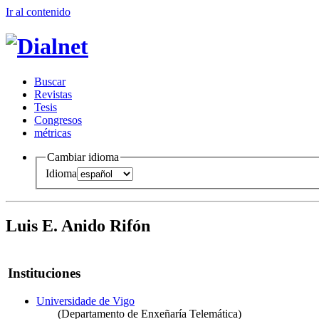
Ir al conteni
d
o
B
uscar
R
evistas
T
esis
Co
n
gresos
m
étricas
Cambiar idioma
Idioma
Luis E. Anido Rifón
Instituciones
Universidade de Vigo
(Departamento de Enxeñaría Telemática)