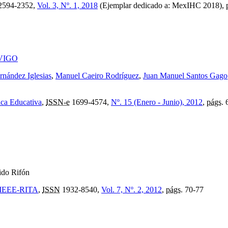
2594-2352,
Vol. 3, Nº. 1, 2018
(Ejemplar dedicado a: MexIHC 2018),
 UVIGO
rnández Iglesias
,
Manuel Caeiro Rodríguez
,
Juan Manuel Santos Gago
ica Educativa
,
ISSN-e
1699-4574,
Nº. 15 (Enero - Junio), 2012
,
págs.
6
ido Rifón
e: IEEE-RITA
,
ISSN
1932-8540,
Vol. 7, Nº. 2, 2012
,
págs.
70-77