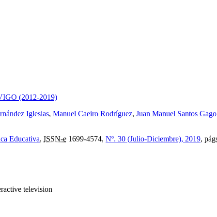
 UVIGO (2012-2019)
rnández Iglesias
,
Manuel Caeiro Rodríguez
,
Juan Manuel Santos Gago
ica Educativa
,
ISSN-e
1699-4574,
Nº. 30 (Julio-Diciembre), 2019
,
pág
ractive television