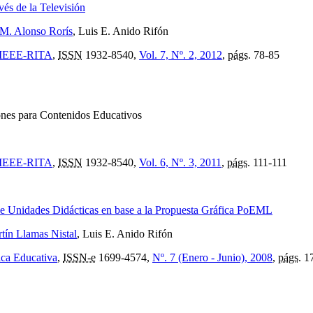
vés de la Televisión
 M. Alonso Rorís
, Luis E. Anido Rifón
e: IEEE-RITA
,
ISSN
1932-8540,
Vol. 7, Nº. 2, 2012
,
págs.
78-85
ones para Contenidos Educativos
e: IEEE-RITA
,
ISSN
1932-8540,
Vol. 6, Nº. 3, 2011
,
págs.
111-111
 Unidades Didácticas en base a la Propuesta Gráfica PoEML
tín Llamas Nistal
, Luis E. Anido Rifón
ica Educativa
,
ISSN-e
1699-4574,
Nº. 7 (Enero - Junio), 2008
,
págs.
17