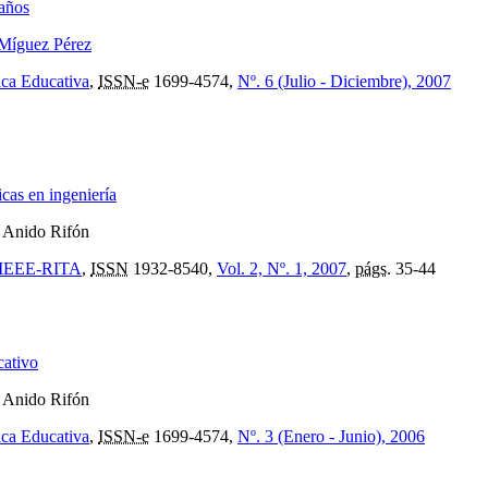
 años
Míguez Pérez
ica Educativa
,
ISSN-e
1699-4574,
Nº. 6 (Julio - Diciembre), 2007
cas en ingeniería
. Anido Rifón
e: IEEE-RITA
,
ISSN
1932-8540,
Vol. 2, Nº. 1, 2007
,
págs.
35-44
cativo
. Anido Rifón
ica Educativa
,
ISSN-e
1699-4574,
Nº. 3 (Enero - Junio), 2006