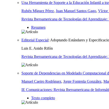
Una Herramienta de Soporte a la Educación Infantil a tra
Rubén Míguez Pérez
,
Juan Manuel Santos Gago
,
Víctor
Revista Iberoamericana de Tecnologías del Aprendizaj
Resumen
Editorial Especial
:
Adoptando Estándares y Especificaci
Luis E. Anido Rifón
Revista Iberoamericana de Tecnologías del Aprendizaj
Soporte de Dependencias en Modelado Computacional de
Manuel Caeiro Rodríguez
,
Jorge Fontenla González
,
Mar
IE Comunicaciones: Revista Iberoamericana de Informát
Texto completo