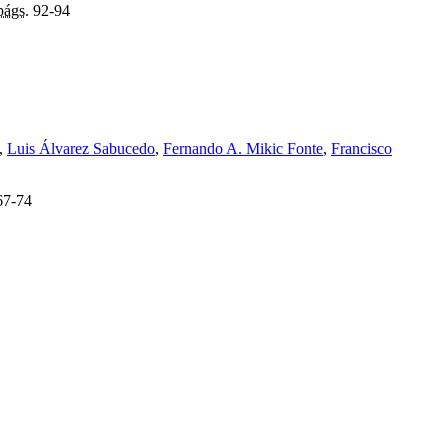
págs.
92-94
,
Luis Álvarez Sabucedo
,
Fernando A. Mikic Fonte
,
Francisco
7-74