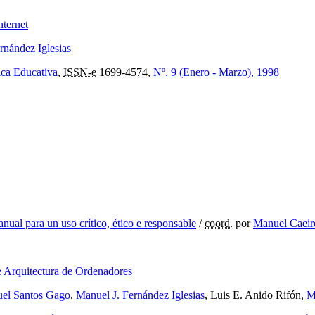
nternet
rnández Iglesias
ica Educativa
,
ISSN-e
1699-4574,
Nº. 9 (Enero - Marzo), 1998
anual para un uso crítico, ético e responsable
/
coord.
por
Manuel Caeir
de Arquitectura de Ordenadores
el Santos Gago
,
Manuel J. Fernández Iglesias
, Luis E. Anido Rifón,
M