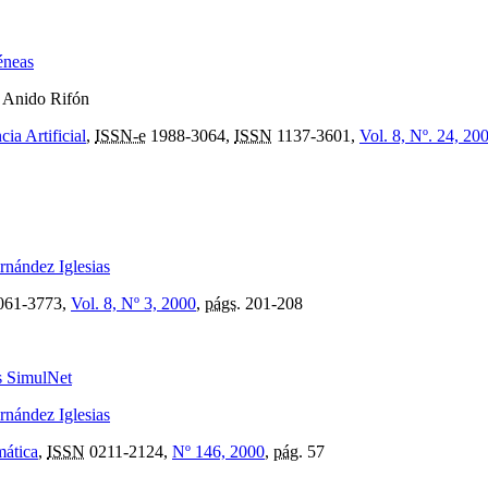
éneas
. Anido Rifón
cia Artificial
,
ISSN-e
1988-3064,
ISSN
1137-3601,
Vol. 8, Nº. 24, 20
rnández Iglesias
061-3773,
Vol. 8, Nº 3, 2000
,
págs.
201-208
es SimulNet
rnández Iglesias
mática
,
ISSN
0211-2124,
Nº 146, 2000
,
pág.
57