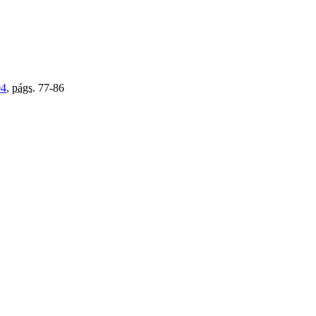
04
,
págs.
77-86