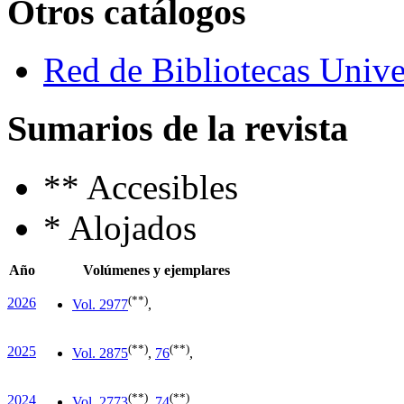
Otros catálogos
Red de Bibliotecas Univer
Sumarios de la revista
**
Accesibles
*
Alojados
Año
Volúmenes y ejemplares
(**)
2026
Vol. 29
77
,
(**)
(**)
2025
Vol. 28
75
,
76
,
(**)
(**)
2024
Vol. 27
73
,
74
,