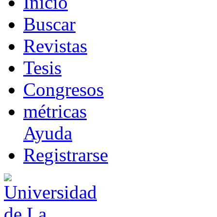
I
nicio
B
uscar
R
evistas
T
esis
Co
n
gresos
m
étricas
Ayuda
R
e
gistrarse