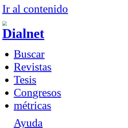
Ir al conteni
d
o
B
uscar
R
evistas
T
esis
Co
n
gresos
m
étricas
Ayuda