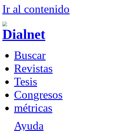
Ir al conteni
d
o
B
uscar
R
evistas
T
esis
Co
n
gresos
m
étricas
Ayuda