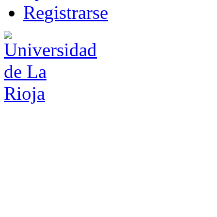
R
e
gistrarse