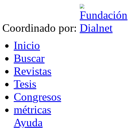
Coordinado por:
I
nicio
B
uscar
R
evistas
T
esis
Co
n
gresos
m
étricas
Ayuda