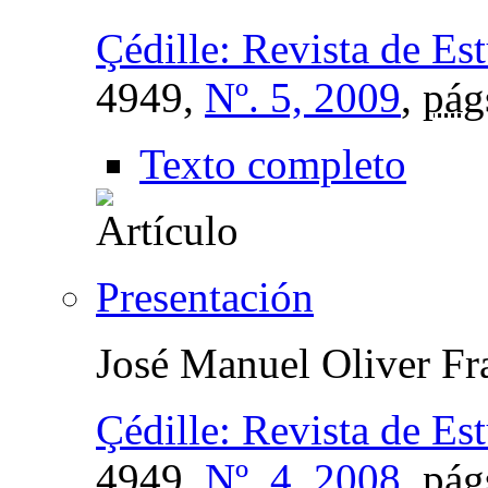
Çédille: Revista de Es
4949,
Nº. 5, 2009
,
pág
Texto completo
Presentación
José Manuel Oliver Fr
Çédille: Revista de Es
4949,
Nº. 4, 2008
,
pág