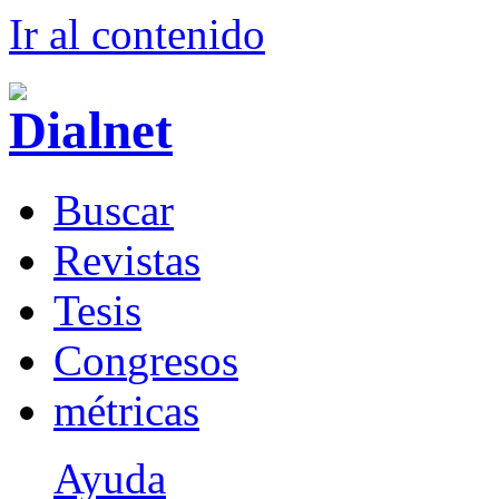
Ir al conteni
d
o
B
uscar
R
evistas
T
esis
Co
n
gresos
m
étricas
Ayuda