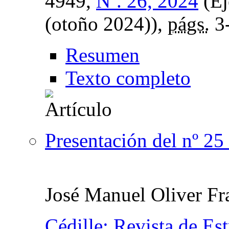
4949,
Nº. 26, 2024
(Ej
(otoño 2024)),
págs.
3
Resumen
Texto completo
Presentación del nº 25
José Manuel Oliver Fr
Çédille: Revista de Es