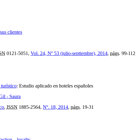
sus clientes
SN
0121-5051,
Vol. 24, Nº 53 (julio-septiembre), 2014
,
págs.
99-112
urístico
:
Estudio aplicado en hoteles españoles
Gil - Saura
ico
,
ISSN
1885-2564,
Nº. 18, 2014
,
págs.
19-31
action---loyalty