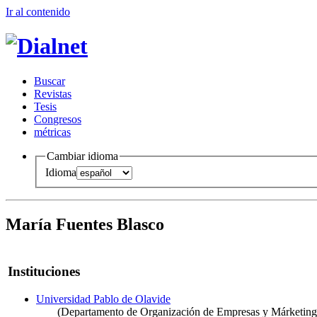
Ir al conteni
d
o
B
uscar
R
evistas
T
esis
Co
n
gresos
m
étricas
Cambiar idioma
Idioma
María Fuentes Blasco
Instituciones
Universidad Pablo de Olavide
(Departamento de Organización de Empresas y Márketing