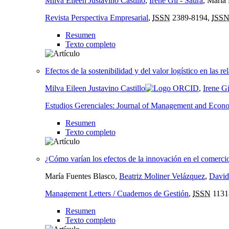
Milva Eileen Justavino Castillo
,
Irene Gil - Saura
, María
Revista Perspectiva Empresarial
,
ISSN
2389-8194,
ISSN
Resumen
Texto completo
Efectos de la sostenibilidad y del valor logístico en las 
Milva Eileen Justavino Castillo
,
Irene Gi
Estudios Gerenciales: Journal of Management and Econo
Resumen
Texto completo
¿Cómo varían los efectos de la innovación en el comercio
María Fuentes Blasco,
Beatriz Moliner Velázquez
,
David
Management Letters / Cuadernos de Gestión
,
ISSN
1131
Resumen
Texto completo