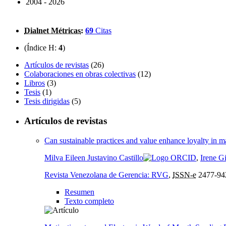
2004 - 2026
Dialnet Métricas
:
69
Citas
(Índice H:
4
)
Artículos de revistas
(26)
Colaboraciones en obras colectivas
(12)
Libros
(3)
Tesis
(1)
Tesis dirigidas
(5)
Artículos de revistas
Can sustainable practices and value enhance loyalty in ma
Milva Eileen Justavino Castillo
,
Irene Gi
Revista Venezolana de Gerencia: RVG
,
ISSN-e
2477-94
Resumen
Texto completo