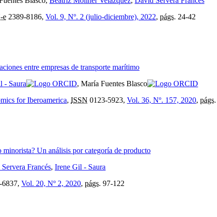
 Fuentes Blasco,
Beatriz Moliner Velázquez
,
David Servera Francés
-e
2389-8186,
Vol. 9, Nº. 2 (julio-diciembre), 2022
,
págs.
24-42
relaciones entre empresas de transporte marítimo
l - Saura
, María Fuentes Blasco
mics for Iberoamerica
,
ISSN
0123-5923,
Vol. 36, Nº. 157, 2020
,
págs.
 minorista? Un análisis por categoría de producto
 Servera Francés
,
Irene Gil - Saura
-6837,
Vol. 20, Nº 2, 2020
,
págs.
97-122