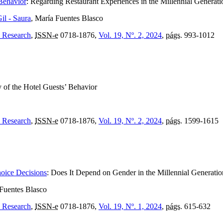
Behavior
:
Regarding Restaurant Experiences in the Millennial Generati
Gil - Saura
, María Fuentes Blasco
e Research
,
ISSN-e
0718-1876,
Vol. 19, Nº. 2, 2024
,
págs.
993-1012
 of the Hotel Guests’ Behavior
e Research
,
ISSN-e
0718-1876,
Vol. 19, Nº. 2, 2024
,
págs.
1599-1615
oice Decisions
:
Does It Depend on Gender in the Millennial Generatio
 Fuentes Blasco
e Research
,
ISSN-e
0718-1876,
Vol. 19, Nº. 1, 2024
,
págs.
615-632