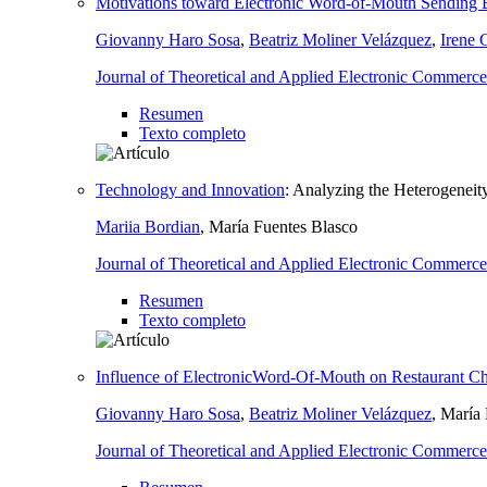
Motivations toward Electronic Word-of-Mouth Sending 
Giovanny Haro Sosa
,
Beatriz Moliner Velázquez
,
Irene 
Journal of Theoretical and Applied Electronic Commerc
Resumen
Texto completo
Technology and Innovation
:
Analyzing the Heterogeneity
Mariia Bordian
, María Fuentes Blasco
Journal of Theoretical and Applied Electronic Commerc
Resumen
Texto completo
Influence of ElectronicWord-Of-Mouth on Restaurant Ch
Giovanny Haro Sosa
,
Beatriz Moliner Velázquez
, María
Journal of Theoretical and Applied Electronic Commerc