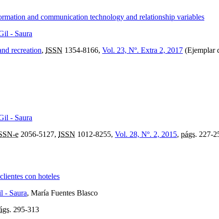
formation and communication technology and relationship variables
Gil - Saura
and recreation
,
ISSN
1354-8166,
Vol. 23, Nº. Extra 2, 2017
(Ejemplar d
Gil - Saura
SSN-e
2056-5127,
ISSN
1012-8255,
Vol. 28, Nº. 2, 2015
,
págs.
227-2
clientes con hoteles
l - Saura
, María Fuentes Blasco
ágs.
295-313