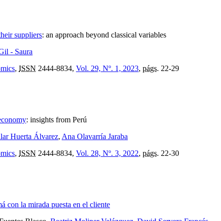
eir suppliers
:
an approach beyond classical variables
Gil - Saura
omics
,
ISSN
2444-8834,
Vol. 29, Nº. 1, 2023
,
págs.
22-29
 economy
:
insights from Perú
ilar Huerta Álvarez
,
Ana Olavarría Jaraba
omics
,
ISSN
2444-8834,
Vol. 28, Nº. 3, 2022
,
págs.
22-30
á con la mirada puesta en el cliente